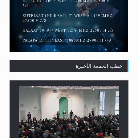
HOTBIRD 13B: 7° WEST 11200MHZ 27500 V
5/6
EUTELSAT (NILE SAT): 7° WEST-A 11392MHZ
حقيقة المسيح الدجال
27500 V 7/8
GALAXY 19: 97° WEST 12184MHZ 22500 H 2/3
PALAPA D: 113° EAST 3880MHZ 29900 H 7/8
خطب الجمعة الأخيرة
القرآن قاضٍ وحكمٌ على السنة ومهيمنٌ عليها.. ليس
العكس