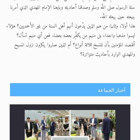
سنة الرسول صلى الله وسلم وصدقنا أحاديثه وبايعنا الإمام المهدي الذي أمرنا
الحجّ.. دلالات، حِكم، وأهداف >> المزيد
ببيعته حين يبعثه الله.
اقرأ هذا المقال في أهمية عيد الأضحى و
هذا أولا، وثانيا: من هم الذين يدّعون أنهم أهل السنة من غير الأحمديين؟ هؤلاء
ليسوا مذهبا واحدا، بل منهم من يكفِّر بعضه بعضا، فعن أي منهم تسأل؟
أتقصد المؤمنين بأن للنسخ ثلاثة أنواع؟ أم الذين صاروا ينكرون نزول المسيح
والمهدي الوارد بأحاديث متواترة؟
أخبار الجماعة