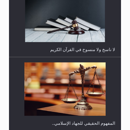
هل يُحسب حول الزكاة وفق السنة الميلادية أو الهجرية؟
لا ناسخ ولا منسوخ في القرآن الكريم
هل يجوز فتح مشروع كوافير نسائي للمحجبات وغير
المحجبات؟
المفهوم الحقيقي للجهاد الإسلامي..