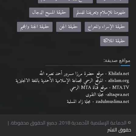
مفهومنا للإسلام وتعريفنا للمسلم
حقيقة المسيح الدجال
حقيقة الإسراء والمعراج
حقيقة الجن
حقيقة الجنة والجحيم
حقيقة الملائكة
مواقع صديقة:
Khilafa.net - موقع حضرة مرزا مسرور أحمد نصره الله
alislam.org - الموقع الرسمي للجماعة الإسلامية الأحمدية باللغة الانجليزية
MTA.TV - موقع قناة MTA الرسمي
altaqwa.net- مجلة التقوى
zadulmuslima.net - مجلة زاد المسلمة
© الجماعة الإسلامية الأحمدية 2018. جميع الحقوق محفوظة. |
حقوق النشر