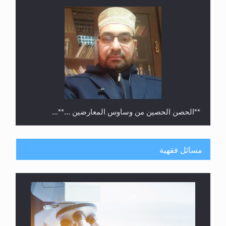
**الحصن الحصين من وساوس المعارضين ...**...
مسائل فقهية