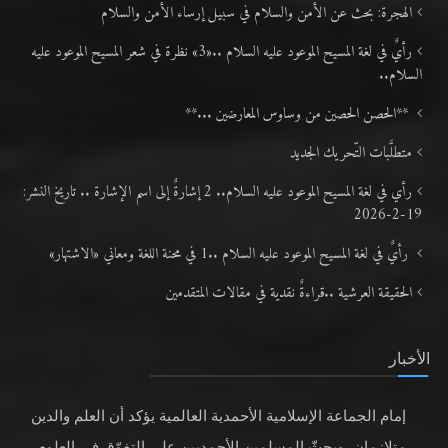
الهجرة: بحث عن الأمن والسلام في سبيل إرساء الأمن والسلام
رأيٌ في لغة المسيح الموعود عليه السلام ..«3» نظرة في شعر المسيح الموعود عليه
السلام..
**الحصن الحصين من وساوس المعارضين ...**
متطلَّبات التّحريك الجديد
رأي في لغة المسيح الموعود عليه السلام.. 2 إشارةٌ إلى اسم الإشارة .. تاريخ النشر:
19-2-2026
رأيٌ في لغة المسيح الموعود عليه السلام ..1 في محنة اللغة ومعاني «الاشتهار»
الحقيقة العرشية ..قراءةٌ نقدية في مقالات المتقدمين
الأخبار
إمام الجماعة الإسلامية الأحمدية العالمية يؤكد أن العلم والدين
متلازمان، ويحثّ المسلمين الأحمديين على التفوّق في العلوم