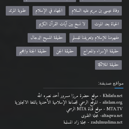
وفاة عيسى بن مريم عليه السلام
الجهاد في الإسلام
عقوبة المرتد
الحياة بعد الموت
لا نسخ بين آيات القرآن الكريم
مفهومنا للإسلام وتعريفنا للمسلم
حقيقة المسيح الدجال
حقيقة الإسراء والمعراج
حقيقة الجن
حقيقة الجنة والجحيم
حقيقة الملائكة
مواقع صديقة:
Khilafa.net - موقع حضرة مرزا مسرور أحمد نصره الله
alislam.org - الموقع الرسمي للجماعة الإسلامية الأحمدية باللغة الانجليزية
MTA.TV - موقع قناة MTA الرسمي
altaqwa.net- مجلة التقوى
zadulmuslima.net - مجلة زاد المسلمة