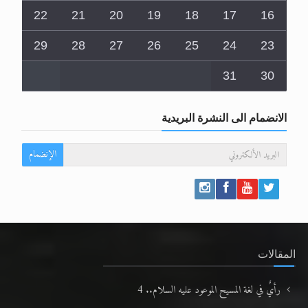
22
21
20
19
18
17
16
29
28
27
26
25
24
23
31
30
الانضمام الى النشرة البريدية
الإنضمام
المقالات
رأيٌ في لغة المسيح الموعود عليه السلام.. 4