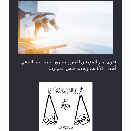
متطلَّبات التّحريك الجديد...
فتوى أمير المؤمنين الميرزا مسرور أحمد أيده الله في
أطفال الأنابيب وتحديد جنس المولود..
رأيٌ في لغة المسيح الموعود عليه السلام.. 4...