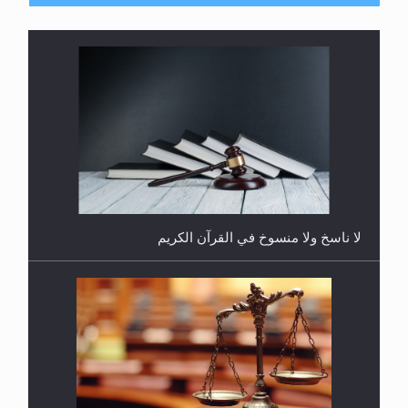
هل يُحسب حول الزكاة وفق السنة الميلادية أو الهجرية؟
لا ناسخ ولا منسوخ في القرآن الكريم
هل يجوز فتح مشروع كوافير نسائي للمحجبات وغير
المحجبات؟