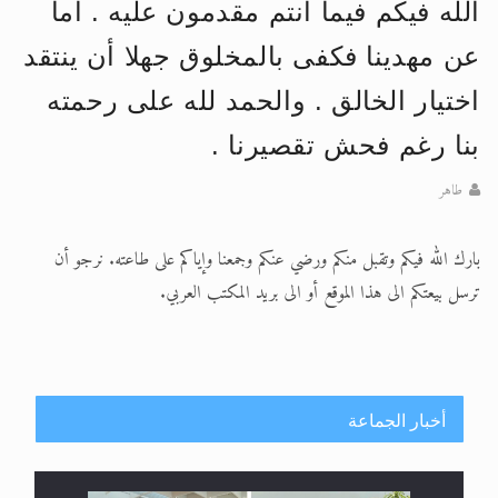
الله فيكم فيما أنتم مقدمون عليه . أما
الحجّ.. دلالات، حِكم، وأهداف >> المزيد
عن مهدينا فكفى بالمخلوق جهلا أن ينتقد
اقرأ هذا المقال في أهمية عيد الأضحى و
اختيار الخالق . والحمد لله على رحمته
بنا رغم فحش تقصيرنا .
طاهر
بارك الله فيكم وتقبل منكم ورضي عنكم وجمعنا وإياكم على طاعته. نرجو أن
ترسل بيعتكم الى هذا الموقع أو الى بريد المكتب العربي.
أخبار الجماعة