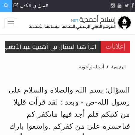
البحث في الكتب
إسلام أحمدية
.NET
الموقع العربي الرسمي للجماعة الإسلامية الأحمدية
اقرأ هذا المقال في أهمية عيد الأضحى و
إعلانات
الحجّ.. دلالات، حِكم، وأهداف >> المزيد
أسئلة وأجوبة
الرئيسية
تعميم هامّ لأفراد الجماعة >> المزيد
تعميم هامّ لأفراد الجماعة >> المزيد
السؤال: بسم الله والصلاة والسلام على
رسول الله-ص - وبعد : لقد قرأت قليلا
من كتبكم فلم أجد فيها مايكفر كم
اقرأ هذا الكتاب وتعرّف على حقيقة الإسرا
فياحسرة على من كفركم .واسعوا بارك