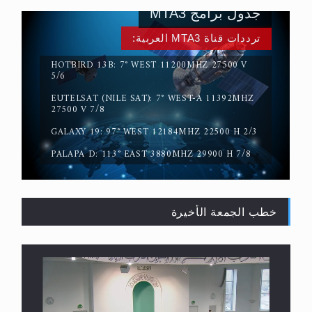
جدول برامج MTA3
ترددات قناة MTA3 العربية:
HOTBIRD 13B: 7° WEST 11200MHZ 27500 V
5/6
EUTELSAT (NILE SAT): 7° WEST-A 11392MHZ
حقيقة المسيح الدجال
27500 V 7/8
GALAXY 19: 97° WEST 12184MHZ 22500 H 2/3
PALAPA D: 113° EAST 3880MHZ 29900 H 7/8
خطب الجمعة الأخيرة
القرآن قاضٍ وحكمٌ على السنة ومهيمنٌ عليها.. ليس
العكس