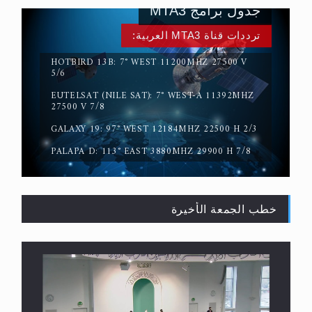
جدول برامج MTA3
ترددات قناة MTA3 العربية:
HOTBIRD 13B: 7° WEST 11200MHZ 27500 V
5/6
المفهوم الحقيقي للجهاد الإسلامي..
EUTELSAT (NILE SAT): 7° WEST-A 11392MHZ
27500 V 7/8
GALAXY 19: 97° WEST 12184MHZ 22500 H 2/3
PALAPA D: 113° EAST 3880MHZ 29900 H 7/8
خطب الجمعة الأخيرة