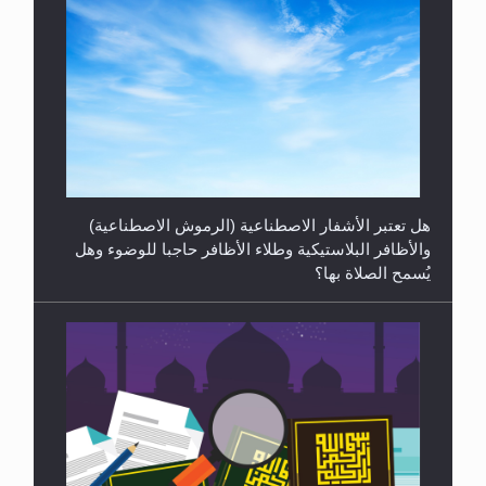
رأيٌ في لغة المسيح الموعود عليه السلام ..«3» نظرة
في شعر المسيح الموعود عليه السلام.....
هل يُحسب حول الزكاة وفق السنة الميلادية أو الهجرية؟