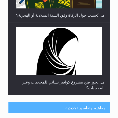
هل يجوز فتح مشروع كوافير نسائي للمحجبات وغير
المحجبات؟
فتوى أمير المؤمنين الميرزا مسرور أحمد أيده الله في
أطفال الأنابيب وتحديد جنس المولود..
سورة التكوير تُنبئ بزمن بعثة المسيح الموعود عليه
مفاهيم وتفاسير تجديدية
السلام