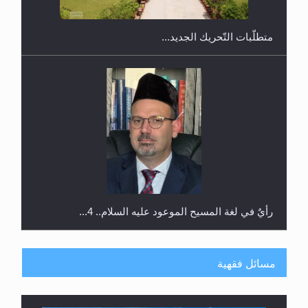
رأيٌ في لغة المسيح الموعود عليه السلام.. 4...
الهجرة: بحث عن الأمن والسلام في سبيل إرساء الأمن
والسلام...
هل تعتبر الأشفار الاصطناعية (الرموش الاصطناعية)
والأظافر البلاستيكية وطلاء الأظافر حاجبا للوضوء وهل
مسائل فقهية
يُسمح الصلاة بها؟