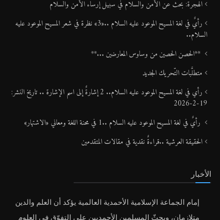
الهجرة: بحث عن الأمن والسلام في سبيل إرساء الأمن والسلام
رأيٌ في لغة المسيح الموعود عليه السلام ..«3» نظرة في شعر المسيح الموعود عليه
السلام..
**الحصن الحصين من وساوس المعارضين ...**
متطلَّبات التّحريك الجديد
رأي في لغة المسيح الموعود عليه السلام.. 2 إشارةٌ إلى اسم الإشارة .. تاريخ النشر:
19-2-2026
رأيٌ في لغة المسيح الموعود عليه السلام ..1 في محنة اللغة ومعاني «الاشتهار»
الحقيقة العرشية ..قراءةٌ نقدية في مقالات المتقدمين
الأخبار
إمام الجماعة الإسلامية الأحمدية العالمية يؤكد أن العلم والدين
متلازمان، ويحثّ المسلمين الأحمديين على التفوّق في العلوم