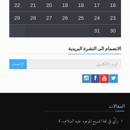
22
21
20
19
18
17
16
29
28
27
26
25
24
23
31
30
الانضمام الى النشرة البريدية
الإنضمام
المقالات
رأيٌ في لغة المسيح الموعود عليه السلام.. 4