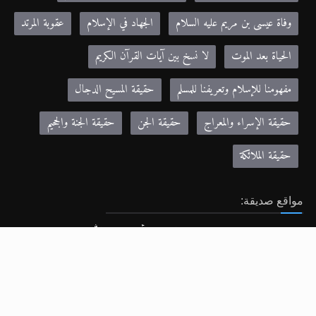
وفاة عيسى بن مريم عليه السلام
الجهاد في الإسلام
عقوبة المرتد
الحياة بعد الموت
لا نسخ بين آيات القرآن الكريم
مفهومنا للإسلام وتعريفنا للمسلم
حقيقة المسيح الدجال
حقيقة الإسراء والمعراج
حقيقة الجن
حقيقة الجنة والجحيم
حقيقة الملائكة
مواقع صديقة:
Khilafa.net - موقع حضرة مرزا مسرور أحمد نصره الله
alislam.org - الموقع الرسمي للجماعة الإسلامية الأحمدية باللغة الانجليزية
MTA.TV - موقع قناة MTA الرسمي
altaqwa.net- مجلة التقوى
zadulmuslima.net - مجلة زاد المسلمة