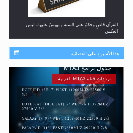
القرآن قاضٍ وحكمٌ على السنة ومهيمنٌ عليها.. ليس
العكس
هذا الأسبوع على الفضائية
جدول برامج MTA3
ترددات قناة MTA3 العربية:
HOTBIRD 13B: 7° WEST 11200MHZ 27500 V
5/6
EUTELSAT (NILE SAT): 7° WEST-A 11392MHZ
لا ناسخ ولا منسوخ في القرآن الكريم
27500 V 7/8
GALAXY 19: 97° WEST 12184MHZ 22500 H 2/3
PALAPA D: 113° EAST 3880MHZ 29900 H 7/8