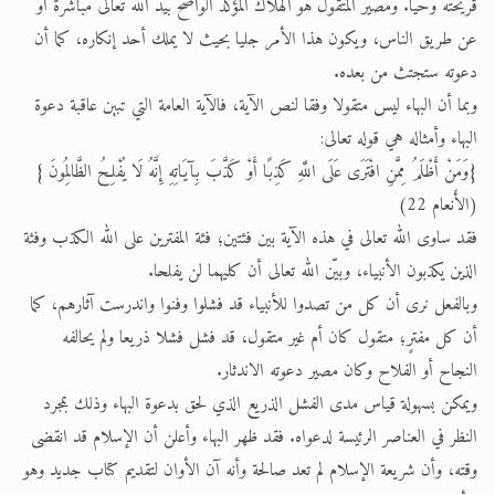
قريحته وحيا. ومصير المتقول هو الهلاك المؤكد الواضح بيد الله تعالى مباشرة أو
عن طريق الناس، ويكون هذا الأمر جليا بحيث لا يملك أحد إنكاره، كما أن
دعوته ستجتث من بعده.
وبما أن البهاء ليس متقولا وفقا لنص الآية، فالآية العامة التي تبين عاقبة دعوة
البهاء وأمثاله هي قوله تعالى:
{وَمَنْ أَظْلَمُ مِمَّنِ افْتَرَى عَلَى اللَّهِ كَذِبًا أَوْ كَذَّبَ بِآيَاتِهِ إِنَّهُ لَا يُفْلِحُ الظَّالِمُونَ }
(الأَنعام 22)
فقد ساوى الله تعالى في هذه الآية بين فئتين؛ فئة المفترين على الله الكذب وفئة
الذين يكذبون الأنبياء، وبيّن الله تعالى أن كليهما لن يفلحا.
وبالفعل نرى أن كل من تصدوا للأنبياء قد فشلوا وفنوا واندرست آثارهم، كما
أن كل مفترٍ؛ متقول كان أم غير متقول، قد فشل فشلا ذريعا ولم يحالفه
النجاح أو الفلاح وكان مصير دعوته الاندثار.
ويمكن بسهولة قياس مدى الفشل الذريع الذي لحق بدعوة البهاء وذلك بمجرد
النظر في العناصر الرئيسة لدعواه. فقد ظهر البهاء وأعلن أن الإسلام قد انقضى
وقته، وأن شريعة الإسلام لم تعد صالحة وأنه آن الأوان لتقديم كتاب جديد وهو