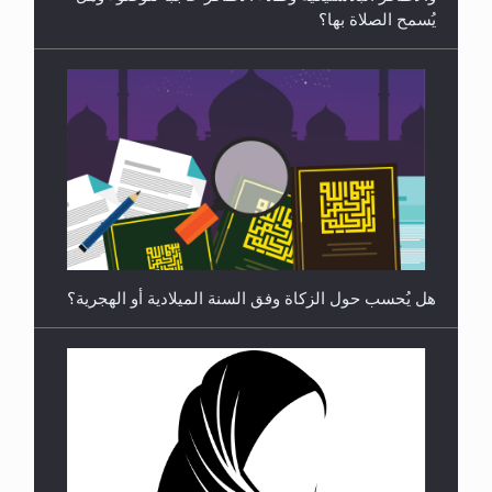
يُسمح الصلاة بها؟
رأيٌ في لغة المسيح الموعود عليه السلام ..«3» نظرة
في شعر المسيح الموعود عليه السلام.....
هل يُحسب حول الزكاة وفق السنة الميلادية أو الهجرية؟