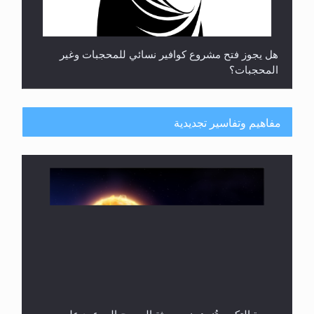
هل يجوز فتح مشروع كوافير نسائي للمحجبات وغير
المحجبات؟
مفاهيم وتفاسير تجديدية
فتوى أمير المؤمنين الميرزا مسرور أحمد أيده الله في
أطفال الأنابيب وتحديد جنس المولود..