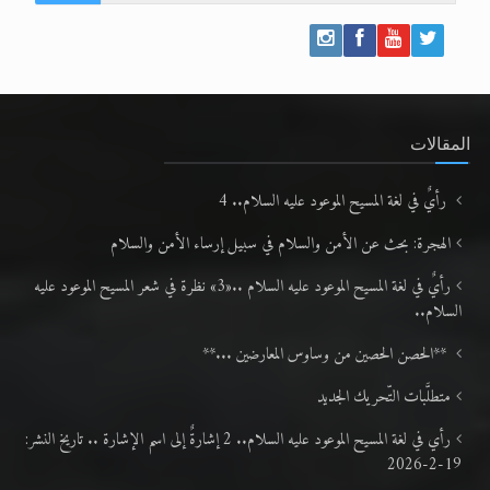
المقالات
رأيٌ في لغة المسيح الموعود عليه السلام.. 4
الهجرة: بحث عن الأمن والسلام في سبيل إرساء الأمن والسلام
رأيٌ في لغة المسيح الموعود عليه السلام ..«3» نظرة في شعر المسيح الموعود عليه
السلام..
**الحصن الحصين من وساوس المعارضين ...**
متطلَّبات التّحريك الجديد
رأي في لغة المسيح الموعود عليه السلام.. 2 إشارةٌ إلى اسم الإشارة .. تاريخ النشر:
19-2-2026