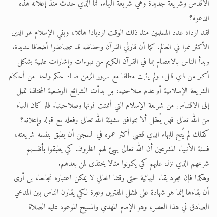
الأقدس وشريعة جديدة وهي شريعة البهاء. فما الذي حدث منذ إعلانه هذه
الدعوة؟
لقد ازداد عدد المسلمين منذ ذلك الوقت ازديادا هائلا، وبقي الإسلام هو الدين
الأكثر نموا في العالم، كما أن قارئي القرآن وحفاظه قد تضاعفوا أضعافا عديدة.
وبدأ الناس بالاهتمام بما في القرآن الكريم من نبوءات وإشارات علمية بشكل
أكبر من ذي قبل، ولم يثبت مطلقا مع مرور الزمن فساد حكم واحد من أحكام
الشريعة الإسلامية أو عدم صلاحتيه، بل بدأت الشرائع الوضعية المختلفة تميل
إلى الاقتباس من شريعة الإسلام التي أثبتت قوتها وصلاحيتها. فلو كان البهاء
من الله تعالى فهل يُعقل ألا تتوافق مشيئة الله تعالى وفعله مع قوله وإعلانه؟
كذلك لم يُتح للبهاء الذي قضى أكثر عمره في السجن أن يطبق بنفسه شريعته،
فسنة الأنبياء المشرعين أن الله تعالى يهيئ لهم الظروف كي يطبقوا بأنفسهم
شرعهم الذي نزل عليهم كي يكونوا مثالا يحتذى لمن بعدهم.
وهكذا فإن مجرد بقاء البهائية حتى وقتنا الحالي لا يمكن اعتباره نجاحا، بل أرى
أن بقاءها إنما هو شهادة على فشل المفترين وعبرة لكي يقارن الناس بين المدعي
الصادق في هذا العصر؛ وهو الإمام المهدي والمسيح الموعود عليه الصلاة