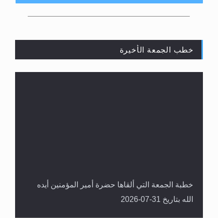
PALAPA D: 113° EAST 3880MHZ 29900 H 7/8
خطب الجمعة الأخيرة
المفهوم الحقيقي للجهاد الإسلامي..
خطبة الجمعة التي ألقاها حضرة أمير المؤمنين أيده
الله بتاريخ 31-07-2026
سورة التكوير تُنبئ بزمن بعثة المسيح الموعود عليه
السلام