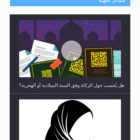
مسائل فقهية
رأيٌ في لغة المسيح الموعود عليه السلام ..«3» نظرة
في شعر المسيح الموعود عليه السلام.....
هل يُحسب حول الزكاة وفق السنة الميلادية أو الهجرية؟