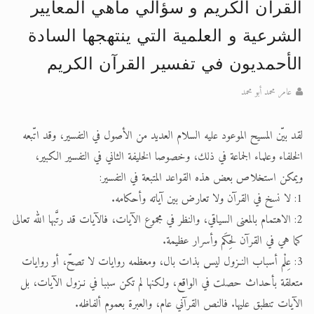
القرآن الكريم و سؤالي ماهي المعايير
الحجّ.. دلالات، حِكم، وأهداف >> المزيد
الشرعية و العلمية التي ينتهجها السادة
اقرأ هذا المقال في أهمية عيد الأضحى و
الأحمديون في تفسير القرآن الكريم
عامر محمد أبو محمد
لقد بيّن المسيح الموعود عليه السلام العديد من الأصول في التفسير، وقد اتّبعه
الخلفاء وعلماء الجماعة في ذلك، وخصوصا الخليفة الثاني في التفسير الكبير،
ويمكن استخلاص بعض هذه القواعد المتبعة في التفسير:
1: لا نسخ في القرآن ولا تعارض بين آياته وأحكامه.
2: الاهتمام بالمعنى السياقي، والنظر في مجموع الآيات، فالآيات قد رتَّبها الله تعالى
كما هي في القرآن لحِكَم وأسرار عظيمة.
3: عِلْم أسباب النـزول ليس بذات بال، ومعظمه روايات لا تصحّ، أو روايات
متعلقة بأحداث حصلت في الواقع، ولكنها لم تكن سببا في نـزول الآيات، بل
الآيات تنطبق عليها. فالنص القرآني عام، والعبرة بعموم ألفاظه.