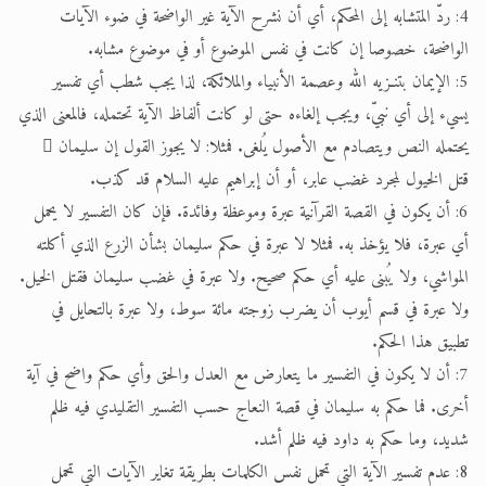
4: ردّ المتشابه إلى المحكم، أي أن نشرح الآية غير الواضحة في ضوء الآيات
الواضحة، خصوصا إن كانت في نفس الموضوع أو في موضوع مشابه.
5: الإيمان بتنـزيه الله وعصمة الأنبياء والملائكة، لذا يجب شطب أي تفسير
يسيء إلى أي نبيّ، ويجب إلغاءه حتى لو كانت ألفاظ الآية تحتمله، فالمعنى الذي
يحتمله النص ويتصادم مع الأصول يُلغى. فمثلا: لا يجوز القول إن سليمان 
قتل الخيول لمجرد غضب عابر، أو أن إبراهيم عليه السلام قد كذب.
6: أن يكون في القصة القرآنية عبرة وموعظة وفائدة. فإن كان التفسير لا يحمل
أي عبرة، فلا يؤخذ به. فمثلا لا عبرة في حكم سليمان بشأن الزرع الذي أكلته
المواشي، ولا يُبنى عليه أي حكم صحيح. ولا عبرة في غضب سليمان فقتل الخيل.
ولا عبرة في قسم أيوب أن يضرب زوجته مائة سوط، ولا عبرة بالتحايل في
تطبيق هذا الحكم.
7: أن لا يكون في التفسير ما يتعارض مع العدل والحق وأي حكم واضح في آية
أخرى. فما حكم به سليمان في قصة النعاج حسب التفسير التقليدي فيه ظلم
شديد، وما حكم به داود فيه ظلم أشد.
8: عدم تفسير الآية التي تحمل نفس الكلمات بطريقة تغاير الآيات التي تحمل