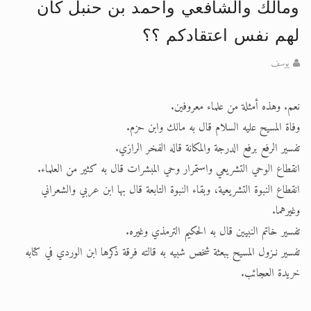
ومالك والشافعي واحمد بن حنبل كان
الحجّ.. دلالات، حِكم، وأهداف >> المزيد
لهم نفس اعتقادكم ؟؟
اقرأ هذا المقال في أهمية عيد الأضحى و
يوسف
نعم. وهذه أمثلة من علماء معروفين.
وفاة المسيح عليه السلام قال به مالك وابن حزم.
تفسير الرفع برفع الدرجة والمكانة قاله الفخر الرازي.
انقطاع الوحي التشريعي واستمرار وحي المبشرات قال به كثير من العلماء.
انقطاع النبوة التشريعية، وبقاء النبوة التابعة قال بها ابن عربي والشعراني
وغيرهما.
تفسير خاتم النبيين قال به الحكيم الترمذي وغيره.
تفسير نـزول المسيح ببعثة شخص شبيه به قالته فرقة ذكرها ابن الوردي في كتابه
خريدة العجائب.