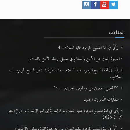
المقالات
رأيٌ في لغة المسيح الموعود عليه السلام.. 4
الهجرة: بحث عن الأمن والسلام في سبيل إرساء الأمن والسلام
رأيٌ في لغة المسيح الموعود عليه السلام ..«3» نظرة في شعر المسيح الموعود عليه
السلام..
**الحصن الحصين من وساوس المعارضين ...**
متطلَّبات التّحريك الجديد
رأي في لغة المسيح الموعود عليه السلام.. 2 إشارةٌ إلى اسم الإشارة .. تاريخ النشر:
19-2-2026
رأيٌ في لغة المسيح الموعود عليه السلام ..1 في محنة اللغة ومعاني «الاشتهار»