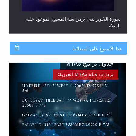
سورة التكوير تُنبئ بزمن بعثة المسيح الموعود عليه
السلام
هذا الأسبوع على الفضائية
جدول برامج MTA3
ترددات قناة MTA3 العربية:
HOTBIRD 13B: 7° WEST 11200MHZ 27500 V
5/6
EUTELSAT (NILE SAT): 7° WEST-A 11392MHZ
حقيقة المسيح الدجال
27500 V 7/8
GALAXY 19: 97° WEST 12184MHZ 22500 H 2/3
PALAPA D: 113° EAST 3880MHZ 29900 H 7/8