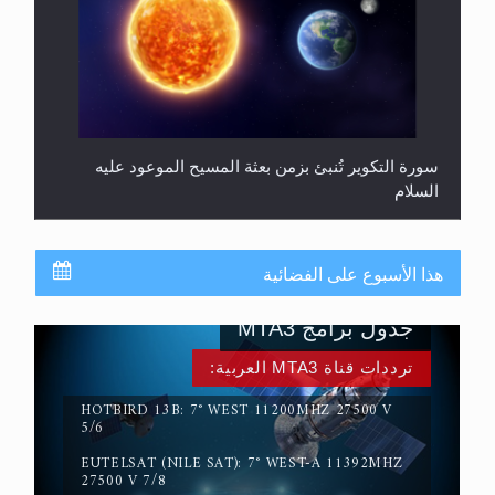
سورة التكوير تُنبئ بزمن بعثة المسيح الموعود عليه
السلام
هذا الأسبوع على الفضائية
جدول برامج MTA3
ترددات قناة MTA3 العربية:
HOTBIRD 13B: 7° WEST 11200MHZ 27500 V
5/6
EUTELSAT (NILE SAT): 7° WEST-A 11392MHZ
حقيقة المسيح الدجال
27500 V 7/8