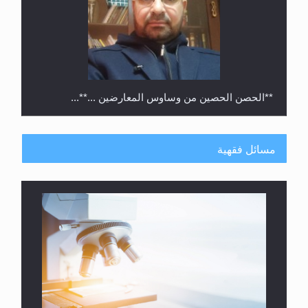
**الحصن الحصين من وساوس المعارضين ...**...
مسائل فقهية
متطلَّبات التّحريك الجديد...