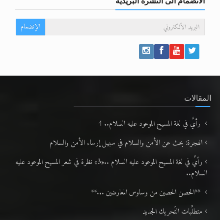
الانضمام الى النشرة البريدية
الإنضمام
المقالات
رأيٌ في لغة المسيح الموعود عليه السلام.. 4
الهجرة: بحث عن الأمن والسلام في سبيل إرساء الأمن والسلام
رأيٌ في لغة المسيح الموعود عليه السلام ..«3» نظرة في شعر المسيح الموعود عليه
السلام..
**الحصن الحصين من وساوس المعارضين ...**
متطلَّبات التّحريك الجديد