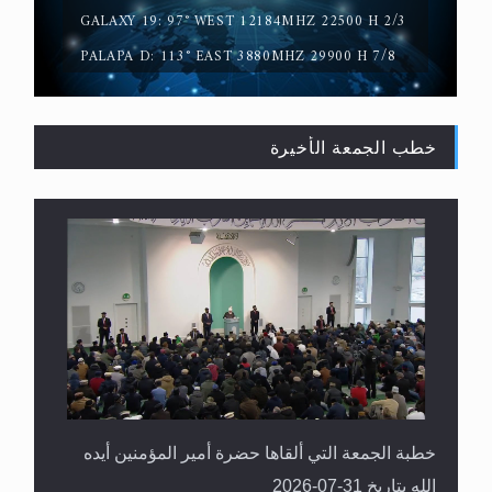
GALAXY 19: 97° WEST 12184MHZ 22500 H 2/3
PALAPA D: 113° EAST 3880MHZ 29900 H 7/8
خطب الجمعة الأخيرة
القرآن قاضٍ وحكمٌ على السنة ومهيمنٌ عليها.. ليس
العكس
خطبة الجمعة التي ألقاها حضرة أمير المؤمنين أيده
الله بتاريخ 31-07-2026