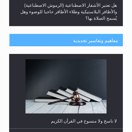
هل تعتبر الأشفار الاصطناعية (الرموش الاصطناعية)
والأظافر البلاستيكية وطلاء الأظافر حاجبا للوضوء وهل
يُسمح الصلاة بها؟
مفاهيم وتفاسير تجديدية
هل يُحسب حول الزكاة وفق السنة الميلادية أو الهجرية؟
لا ناسخ ولا منسوخ في القرآن الكريم