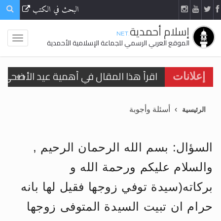
البحث في الكتب
إسلام أحمدية
.NET
الموقع العربي الرسمي للجماعة الإسلامية الأحمدية
اقرأ هذا المقال في أهمية عيد الأضحى و
إعلانات
الحجّ.. دلالات، حِكم، وأهداف >> المزيد
أسئلة وأجوبة
الرئيسية
تعميم هامّ لأفراد الجماعة >> المزيد
تعميم هامّ لأفراد الجماعة >> المزيد
السؤال: بسم الله الرحمان الرحيم ,
والسلام عليكم ورحمة الله و
بركاته(سيدة توفي زوجها فقيل لها بانه
اقرأ هذا الكتاب وتعرّف على حقيقة الإسرا
حرام ان تبيت السيدة المتوفى زوجها