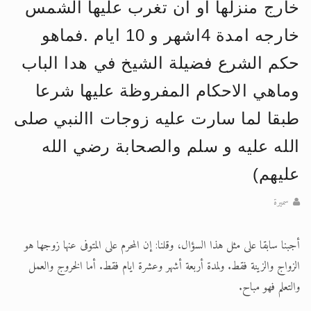
خارج منزلها او ان تغرب عليها الشمس
الحجّ.. دلالات، حِكم، وأهداف >> المزيد
خارجه امدة 4اشهر و 10 ايام .فماهو
اقرأ هذا المقال في أهمية عيد الأضحى و
حكم الشرع فضيلة الشيخ في هدا الباب
وماهي الاحكام المفروظة عليها شرعا
طبقا لما سارت عليه زوجات االنبي صلى
الله عليه و سلم والصحابة رضي الله
عليهم)
سميرة
أجبنا سابقا على مثل هذا السؤال، وقلنا: إن المحرم على المتوفى عنها زوجها هو
الزواج والزينة فقط. ولمدة أربعة أشهر وعشرة ايام فقط. أما الخروج والعمل
والتعلم فهو مباح.