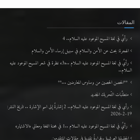
المقالات
رأيٌ في لغة المسيح الموعود عليه السلام.. 4
الهجرة: بحث عن الأمن والسلام في سبيل إرساء الأمن والسلام
رأيٌ في لغة المسيح الموعود عليه السلام ..«3» نظرة في شعر المسيح الموعود عليه
السلام..
**الحصن الحصين من وساوس المعارضين ...**
متطلَّبات التّحريك الجديد
رأي في لغة المسيح الموعود عليه السلام.. 2 إشارةٌ إلى اسم الإشارة .. تاريخ النشر:
19-2-2026
رأيٌ في لغة المسيح الموعود عليه السلام ..1 في محنة اللغة ومعاني «الاشتهار»
الحقيقة العرشية ..قراءةٌ نقدية في مقالات المتقدمين