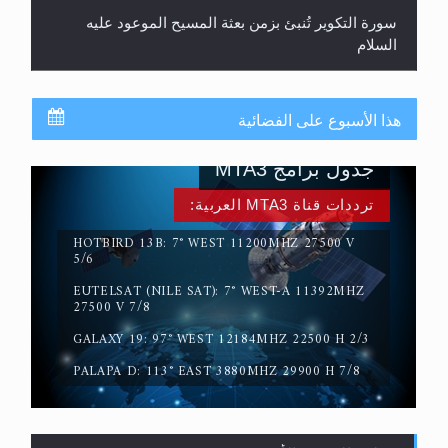
سورة التكوير تُنبئ بزمن بعثة المسيح الموعود عليه
السلام
هذا الأسبوع على الفضائية
جدول برامج MTA3
ترددات قناة MTA3 العربية:
HOTBIRD 13B: 7° WEST 11200MHZ 27500 V
5/6
EUTELSAT (NILE SAT): 7° WEST-A 11392MHZ
حقيقة المسيح الدجال
27500 V 7/8
GALAXY 19: 97° WEST 12184MHZ 22500 H 2/3
PALAPA D: 113° EAST 3880MHZ 29900 H 7/8