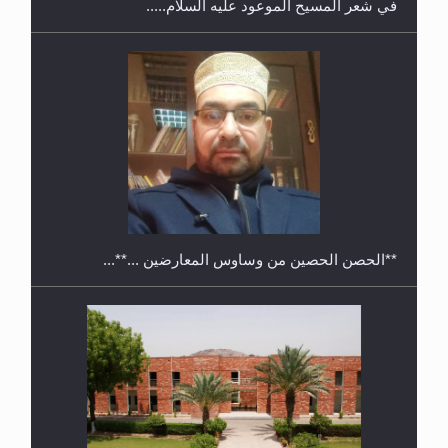
معرض القرآن الكريم لمدة ثلاثين يوما في مكتبة مدينة
ريهيماكي في فنلند
**الحصن الحصين من وساوس المعارضين ...**...
ندوة حول نظام الوصية في الجماعة الأحمدية في
شيتاغونغ – بنغلاديش
متطلَّبات التّحريك الجديد...