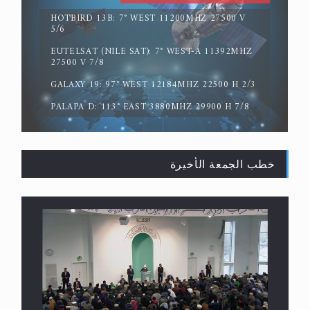
HOTBIRD 13B: 7° WEST 11200MHZ 27500 V
5/6
EUTELSAT (NILE SAT): 7° WEST-A 11392MHZ
لا ناسخ ولا منسوخ في القرآن الكريم
27500 V 7/8
GALAXY 19: 97° WEST 12184MHZ 22500 H 2/3
PALAPA D: 113° EAST 3880MHZ 29900 H 7/8
خطب الجمعة الأخيرة
المفهوم الحقيقي للجهاد الإسلامي..