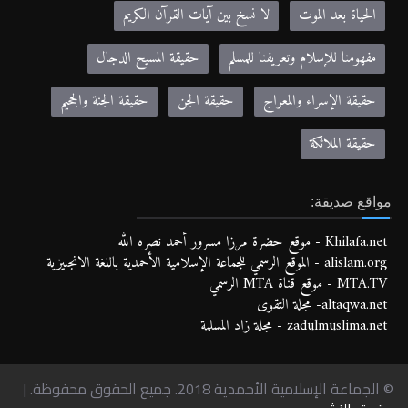
الحياة بعد الموت
لا نسخ بين آيات القرآن الكريم
مفهومنا للإسلام وتعريفنا للمسلم
حقيقة المسيح الدجال
حقيقة الإسراء والمعراج
حقيقة الجن
حقيقة الجنة والجحيم
حقيقة الملائكة
مواقع صديقة:
Khilafa.net - موقع حضرة مرزا مسرور أحمد نصره الله
alislam.org - الموقع الرسمي للجماعة الإسلامية الأحمدية باللغة الانجليزية
MTA.TV - موقع قناة MTA الرسمي
altaqwa.net- مجلة التقوى
zadulmuslima.net - مجلة زاد المسلمة
© الجماعة الإسلامية الأحمدية 2018. جميع الحقوق محفوظة. |