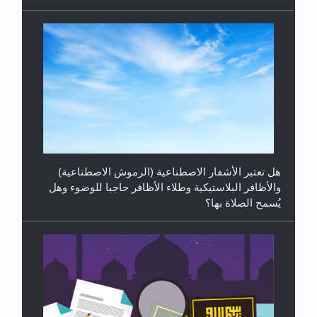
الهجرة: بحث عن الأمن والسلام في سبيل إرساء الأمن
والسلام...
هل تعتبر الأشفار الاصطناعية (الرموش الاصطناعية)
والأظافر البلاستيكية وطلاء الأظافر حاجبا للوضوء وهل
يُسمح الصلاة بها؟
رأيٌ في لغة المسيح الموعود عليه السلام ..«3» نظرة
في شعر المسيح الموعود عليه السلام.....
هل يُحسب حول الزكاة وفق السنة الميلادية أو الهجرية؟