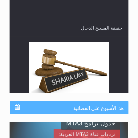
القرآن قاضٍ وحكمٌ على السنة ومهيمنٌ عليها.. ليس
العكس
هذا الأسبوع على الفضائية
جدول برامج MTA3
ترددات قناة MTA3 العربية: