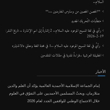
السلام..
**الحصن الحصين من وساوس المعارضين ...**
متطلَّبات التّحريك الجديد
رأي في لغة المسيح الموعود عليه السلام.. 2 إشارةٌ إلى اسم الإشارة .. تاريخ النشر:
19-2-2026
رأيٌ في لغة المسيح الموعود عليه السلام ..1 في محنة اللغة ومعاني «الاشتهار»
الحقيقة العرشية ..قراءةٌ نقدية في مقالات المتقدمين
الأخبار
إمام الجماعة الإسلامية الأحمدية العالمية يؤكد أن العلم والدين
متلازمان، ويحثّ المسلمين الأحمديين على التفوّق في العلوم
خلال الاجتماع الوطني للواقفين الجدد لعام 2026