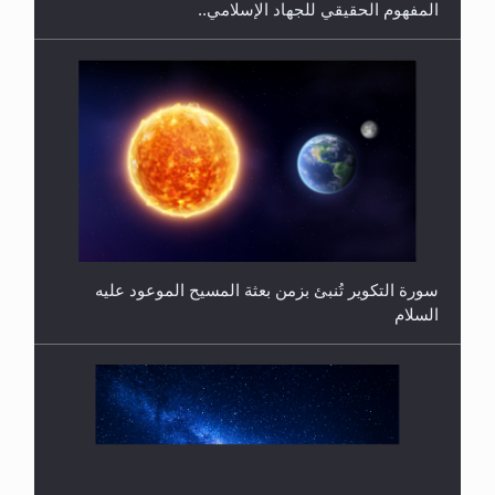
فتوى أمير المؤمنين الميرزا مسرور أحمد أيده الله في
أطفال الأنابيب وتحديد جنس المولود..
سورة التكوير تُنبئ بزمن بعثة المسيح الموعود عليه
السلام
هل من الصحيح أن ديّة المرأة المقتولة تساوي نصف ديّة
الرجل المقتول؟
حقيقة المسيح الدجال