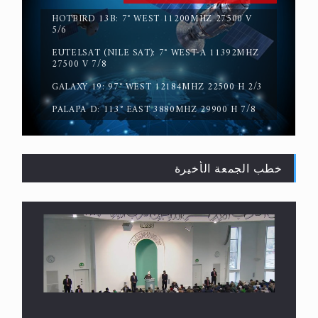
HOTBIRD 13B: 7° WEST 11200MHZ 27500 V
5/6
EUTELSAT (NILE SAT): 7° WEST-A 11392MHZ
المفهوم الحقيقي للجهاد الإسلامي..
27500 V 7/8
GALAXY 19: 97° WEST 12184MHZ 22500 H 2/3
PALAPA D: 113° EAST 3880MHZ 29900 H 7/8
خطب الجمعة الأخيرة
سورة التكوير تُنبئ بزمن بعثة المسيح الموعود عليه
السلام