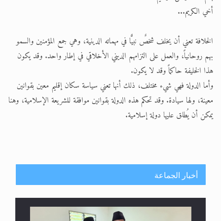
اقرأ هذا الكتاب وتعرّف على حقيقة الإسرا
أخي الكريم...
الحجّ.. دلالات، حِكم، وأهداف >> المزيد
الخلافة تعني أن يخلف شخصٌ نبيًّا في مهماته الدينية، وهي جمع المؤمنين والسمو
بهم روحانياً، والعمل على التزامهم الديني الأخلاقي في إطار واحد. وقد يكون
هذا الخليفة حاكماً وقد لا يكون.
وأما الدولة فهي شيء مختلف، ذلك أنها تعني سياسة سكان إقليم معين بقوانين
معينة، ولها سيادة. وقد تحكم هذه الدولة بقوانين موافقة للشريعة الإسلامية، وهنا
يمكن أن يُطلق عليها دولة إسلامية.
أخبار الجماعة