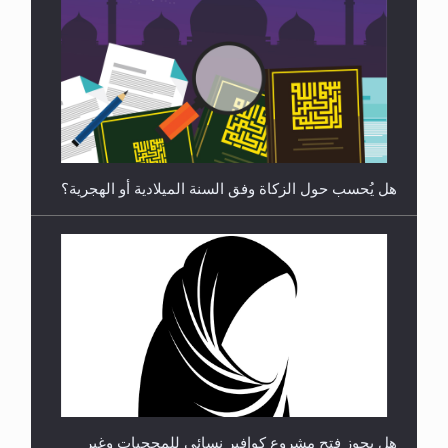
رأيٌ في لغة المسيح الموعود عليه السلام ..«3» نظرة
في شعر المسيح الموعود عليه السلام.....
هل يُحسب حول الزكاة وفق السنة الميلادية أو الهجرية؟
**الحصن الحصين من وساوس المعارضين ...**...
هل يجوز فتح مشروع كوافير نسائي للمحجبات وغير