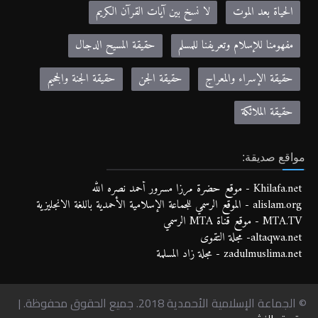
الحياة بعد الموت
لا نسخ بين آيات القرآن الكريم
مفهومنا للإسلام وتعريفنا للمسلم
حقيقة المسيح الدجال
حقيقة الإسراء والمعراج
حقيقة الجن
حقيقة الجنة والجحيم
حقيقة الملائكة
مواقع صديقة:
Khilafa.net - موقع حضرة مرزا مسرور أحمد نصره الله
alislam.org - الموقع الرسمي للجماعة الإسلامية الأحمدية باللغة الانجليزية
MTA.TV - موقع قناة MTA الرسمي
altaqwa.net- مجلة التقوى
zadulmuslima.net - مجلة زاد المسلمة
© الجماعة الإسلامية الأحمدية 2018. جميع الحقوق محفوظة. |