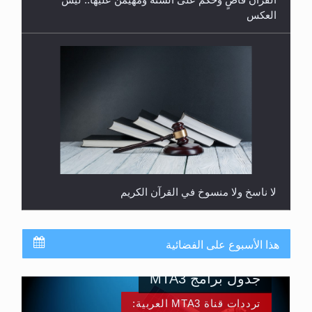
العكس
لا ناسخ ولا منسوخ في القرآن الكريم
هذا الأسبوع على الفضائية
جدول برامج MTA3
ترددات قناة MTA3 العربية: