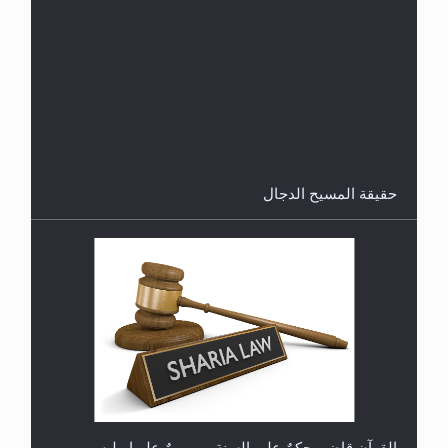
هل من الصحيح أن ديّة المرأة المقتولة تساوي نصف ديّة
الرجل المقتول؟
حقيقة المسيح الدجال
هل تعتبر الأشفار الاصطناعية (الرموش الاصطناعية)
والأظافر البلاستيكية وطلاء الأظافر حاجبا للوضوء وهل
يُسمح الصلاة بها؟
القرآن قاضٍ وحكمٌ على السنة ومهيمنٌ عليها.. ليس