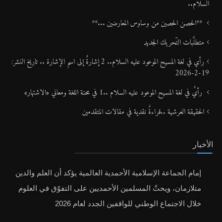
السلام..
**الحصن الحصين من وساوس المعارضين ...**
متطلَّبات التّحريك الجديد
رأي في لغة المسيح الموعود عليه السلام.. 2 إشارةٌ إلى اسم الإشارة .. تاريخ النشر:
19-2-2026
رأيٌ في لغة المسيح الموعود عليه السلام ..1 في محنة اللغة ومعاني «الاشتهار»
الحقيقة العرشية ..قراءةٌ نقدية في مقالات المتقدمين
الأخبار
إمام الجماعة الإسلامية الأحمدية العالمية يؤكد أن العلم والدين
متلازمان، ويحثّ المسلمين الأحمديين على التفوّق في العلوم
خلال الاجتماع الوطني للواقفين الجدد لعام 2026