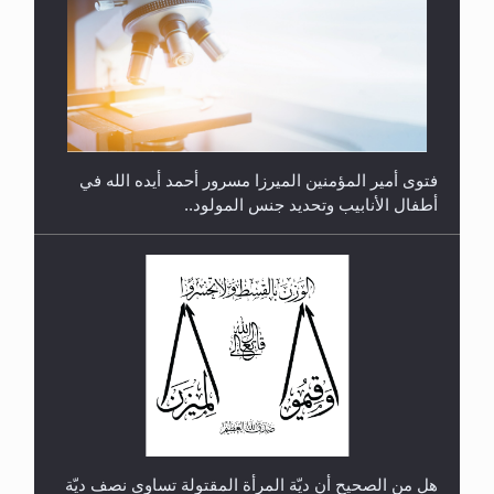
متطلَّبات التّحريك الجديد...
فتوى أمير المؤمنين الميرزا مسرور أحمد أيده الله في
أطفال الأنابيب وتحديد جنس المولود..
رأيٌ في لغة المسيح الموعود عليه السلام.. 4...
هل من الصحيح أن ديّة المرأة المقتولة تساوي نصف ديّة