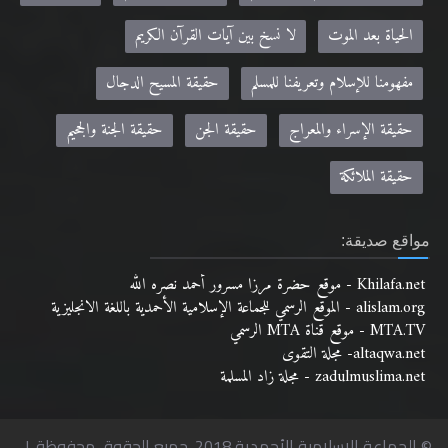
الحياة بعد الموت
لا نسخ بين آيات القرآن الكريم
مفهومنا للإسلام وتعريفنا للمسلم
حقيقة المسيح الدجال
حقيقة الإسراء والمعراج
حقيقة الجن
حقيقة الجنة والجحيم
حقيقة الملائكة
مواقع صديقة:
Khilafa.net - موقع حضرة مرزا مسرور أحمد نصره الله
alislam.org - الموقع الرسمي للجماعة الإسلامية الأحمدية باللغة الانجليزية
MTA.TV - موقع قناة MTA الرسمي
altaqwa.net- مجلة التقوى
zadulmuslima.net - مجلة زاد المسلمة
© الجماعة الإسلامية الأحمدية 2018. جميع الحقوق محفوظة. |