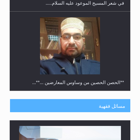
في شعر المسيح الموعود عليه السلام.....
**الحصن الحصين من وساوس المعارضين ...**...
مسائل فقهية