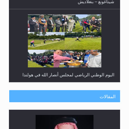
شيتاغونغ – بنغلاديش
اليوم الوطني الرياضي لمجلس أنصار الله في هولندا
المقالات