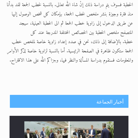
الخطبة فسوف يتم دراسة ذلك إنْ شاءَ الله تعالى. بالنسبة لخطب الجمعة لقد بدأنا
منذ فترة وجيزة بنشر ملخص لخطب الجمعة، بإمكان كل شخص الوصول إليها
عن طريق الدخول إلى زاوية خطب الجمعة ثم الى الخطبة العينية، سيجد
المتصفح ملخص الخطبة بين الخصائص المختلفة المدرجة عند كل
خطبة. بالإضافة إلى ذلك، نحن في صدد إعداد زاوية خاصة لملخص خطب
الجمعة ستكون ظاهرة في الصفحة الرئيسية. أما بالنسبة لزاوية خاصة لذكر الأوامر
والمعلومات فسنقوم بدراسة المسألة والنظر فيها، وجزاكم الله على هذا الاقتراح.
أخبار الجماعة