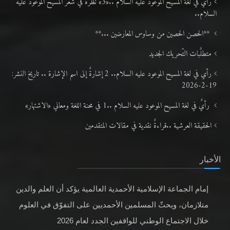
رأيٌ في لغة المسيح الموعود عليه السلام ..«3» نظرة في شعر المسيح الموعود عليه
السلام..
**الحصن الحصين من وساوس المعارضين ...**
متطلَّبات التّحريك الجديد
رأي في لغة المسيح الموعود عليه السلام.. 2 إشارةٌ إلى اسم الإشارة .. تاريخ النشر:
19-2-2026
رأيٌ في لغة المسيح الموعود عليه السلام ..1 في محنة اللغة ومعاني «الاشتهار»
الحقيقة العرشية ..قراءةٌ نقدية في مقالات المتقدمين
الأخبار
إمام الجماعة الإسلامية الأحمدية العالمية يؤكد أن العلم والدين
متلازمان، ويحثّ المسلمين الأحمديين على التفوّق في العلوم
خلال الاجتماع الوطني للواقفين الجدد لعام 2026