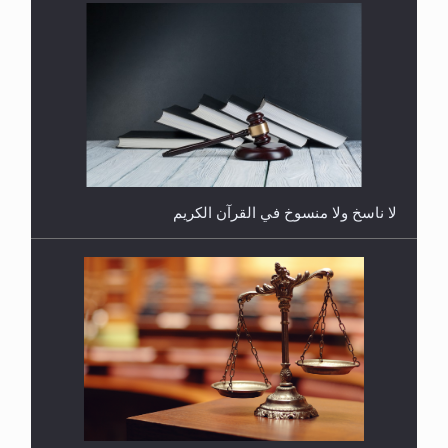
هل يُحسب حول الزكاة وفق السنة الميلادية أو الهجرية؟
لا ناسخ ولا منسوخ في القرآن الكريم
هل يجوز فتح مشروع كوافير نسائي للمحجبات وغير
المحجبات؟