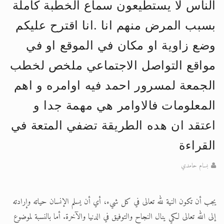
الناس لا يستطيعون سماع الخطبة كاملة
الحجّ.. دلالات، حِكم، وأهداف >> المزيد
بسبب المرض منهم انا .انا اقترح عليكم
اقرأ هذا المقال في أهمية عيد الأضحى و
وضع زاوية او مكان في الموقع او في
مواقع التواصل الاجتماعي ملخص لخطب
الجمعة لمسرور احمد فيه اوامره و اهم
المعلومات فالاوامر هي مهمة جدا و
اعتقد ان هده الطريقة تضفي المتعة في
القراءة
بسام حامدي
يجب أن تكون النية لله تعالى في كل شيء، أي أن يسلم الإنسان حياته وإرادته
إلى الله تعالى لكي ينال النجاح والتوفيق في الدنيا والآخرة. أما بالنسبة لموضوع