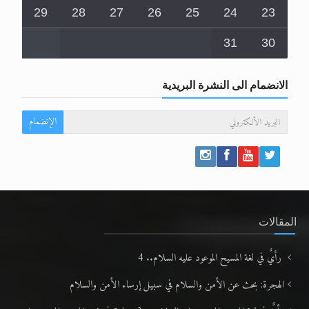
29
28
27
26
25
24
23
31
30
الانضمام الى النشرة البريدية
الإنضمام
المقالات
رأيٌ في لغة المسيح الموعود عليه السلام.. 4
الهجرة: بحث عن الأمن والسلام في سبيل إرساء الأمن والسلام