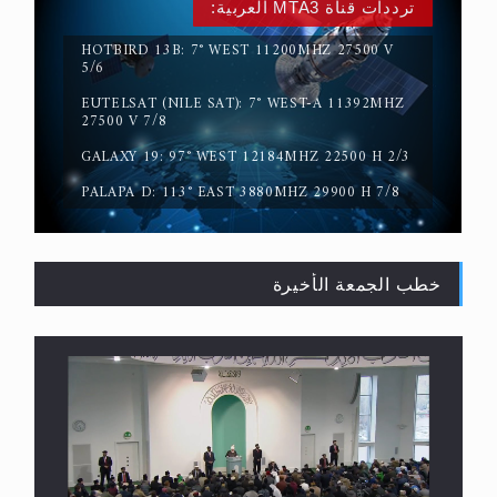
ترددات قناة MTA3 العربية:
HOTBIRD 13B: 7° WEST 11200MHZ 27500 V
5/6
EUTELSAT (NILE SAT): 7° WEST-A 11392MHZ
حقيقة المسيح الدجال
27500 V 7/8
GALAXY 19: 97° WEST 12184MHZ 22500 H 2/3
PALAPA D: 113° EAST 3880MHZ 29900 H 7/8
خطب الجمعة الأخيرة
القرآن قاضٍ وحكمٌ على السنة ومهيمنٌ عليها.. ليس
العكس