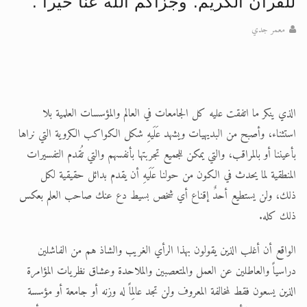
للقرآن الكريم. وجزاكم الله عنا خيرا .
معمر جدي
الذي ينكر ما اتفقت عليه كل الجامعات في العالم والمؤسسات العلمية بلا
استثناء، وأصبح من البديهيات ويشهد عَلَيهِ شكل الكواكب الكروية التي نراها
بأعيننا أو بالمراقب، والتي يمكن للجميع تجربتها بأنفسهم والتي تُقدم التفسيرات
المنطقية لما يحدث في الكون من حولنا عَلَيهِ أن يقدم بدائل حقيقية لكل
ذلك، ولن يستطيع أحدٌ إقناع أي شخص بسيط دع عنك صاحب العلم بعكس
ذلك كله.
الواقع أن أغلب الذين يقولون بهذا الرأي الغريب والشاذ هم من الفاشلين
دراسياً والعاطلين عن العمل والمتعصبين والملاحدة وعشاق نظريات المؤامرة
الذين يسعون فقط لمخالفة المعروف ولن تجد عالِماً له وزنه أو جامعة أو مؤسسة