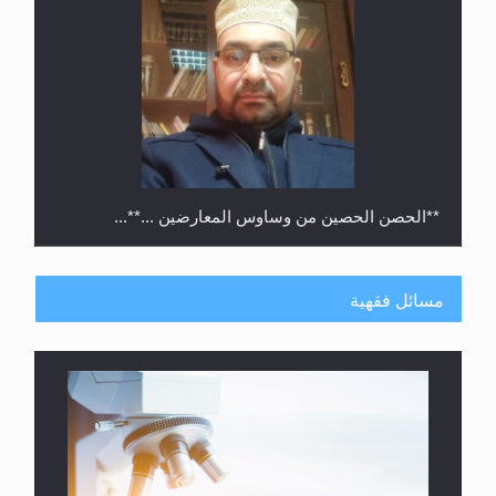
**الحصن الحصين من وساوس المعارضين ...**...
مسائل فقهية