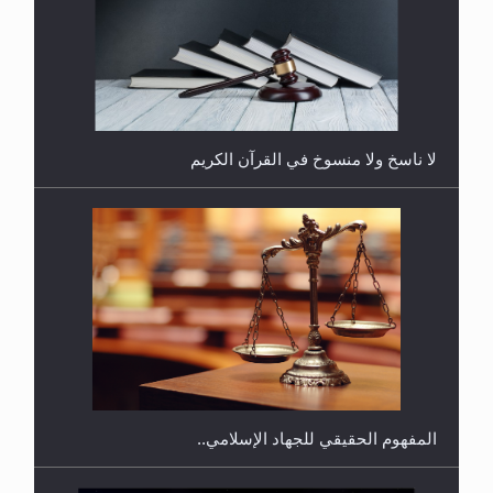
هل يُحسب حول الزكاة وفق السنة الميلادية أو الهجرية؟
لا ناسخ ولا منسوخ في القرآن الكريم
هل يجوز فتح مشروع كوافير نسائي للمحجبات وغير
المحجبات؟
المفهوم الحقيقي للجهاد الإسلامي..