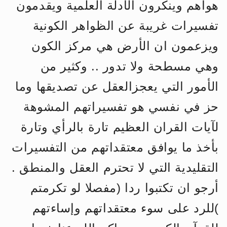
هواهم وينكرون الأدلة العلمية ويقدمون
الحجّ.. دلالات، حِكم، وأهداف >> المزيد
تفسيرات غريبة عن الظواهر الكونية
ويزعمون ان الأرض هي مركز الكون
وهي مسطحة ولا تدور .. وكثير من
الأمور التي يعجزالعقل عن تصديقها وما
حز في نفسي هو تفسيراتهم المشوهة
لآيات القران العظيم تارة بالرأي وتارة
بأخذ ما يوافق معتقداتهم من التفسيرات
التقليدية التي لا تحترم العقل والمنطق .
أرجو ان تكتبوا ردا (مفصلا لو تكرمتم
)للرد على سوء معتقداتهم وإساءتهم