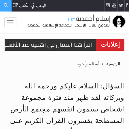
البحث في الكتب
إسلام أحمدية
.NET
الموقع العربي الرسمي للجماعة الإسلامية الأحمدية
اقرأ هذا المقال في أهمية عيد الأضحى و
إعلانات
اقرأ هذا المقال في أهمية عيد الأضحى و
الحجّ.. دلالات، حِكم، وأهداف >> المزيد
أسئلة وأجوبة
الرئيسية
تعميم هامّ لأفراد الجماعة >> المزيد
تعميم هامّ لأفراد الجماعة >> المزيد
السؤال: السلام عليكم ورحمة الله
وبركاته لقد ظهر منذ فترة مجموعة
اشخاص يسمون انفسهم مجتمع الأرض
اقرأ هذا الكتاب وتعرّف على حقيقة الإسرا
المسطحة يفسرون القرآن الكريم على