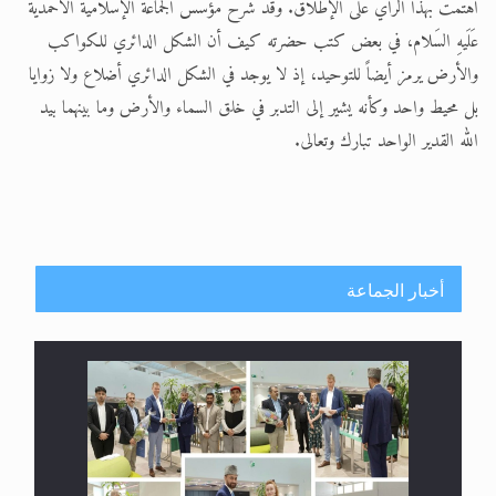
اهتمت بهذا الرأي على الإطلاق. وقد شرح مؤسس الجماعة الإسلامية الأحمدية
عَلَيهِ السَلام، في بعض كتب حضرته كيف أن الشكل الدائري للكواكب
والأرض يرمز أيضاً للتوحيد، إذ لا يوجد في الشكل الدائري أضلاع ولا زوايا
بل محيط واحد وكأنه يشير إلى التدبر في خلق السماء والأرض وما بينهما بيد
الله القدير الواحد تبارك وتعالى.
أخبار الجماعة