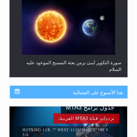
سورة التكوير تُنبئ بزمن بعثة المسيح الموعود عليه
السلام
هذا الأسبوع على الفضائية
جدول برامج MTA3
ترددات قناة MTA3 العربية:
HOTBIRD 13B: 7° WEST 11200MHZ 27500 V
5/6