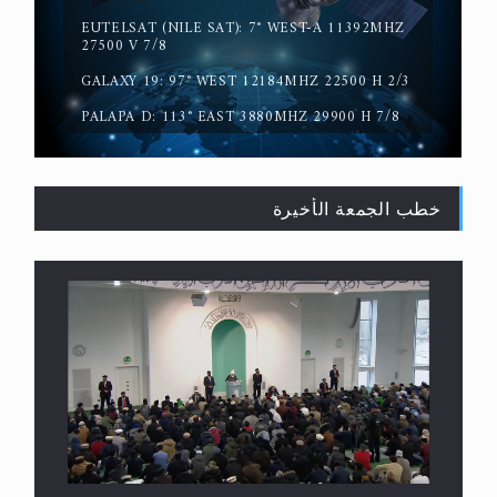
EUTELSAT (NILE SAT): 7° WEST-A 11392MHZ
حقيقة المسيح الدجال
27500 V 7/8
GALAXY 19: 97° WEST 12184MHZ 22500 H 2/3
PALAPA D: 113° EAST 3880MHZ 29900 H 7/8
خطب الجمعة الأخيرة
القرآن قاضٍ وحكمٌ على السنة ومهيمنٌ عليها.. ليس
العكس