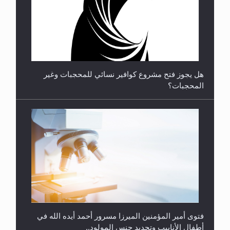
**الحصن الحصين من وساوس المعارضين ...**...
هل يجوز فتح مشروع كوافير نسائي للمحجبات وغير
المحجبات؟
فتوى أمير المؤمنين الميرزا مسرور أحمد أيده الله في
أطفال الأنابيب وتحديد جنس المولود..