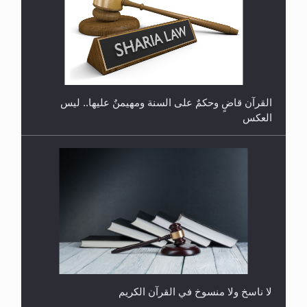
هل تعتبر الأشفار الاصطناعية (الرموش الاصطناعية)
والأظافر البلاستيكية وطلاء الأظافر حاجبا للوضوء وهل
يُسمح الصلاة بها؟
القرآن قاضٍ وحكمٌ على السنة ومهيمنٌ عليها.. ليس
العكس
جدول برامج MTA3
ترددات قناة MTA3 العربية:
HOTBIRD 13B: 7° WEST 11200MHZ 27500 V
5/6
لا ناسخ ولا منسوخ في القرآن الكريم