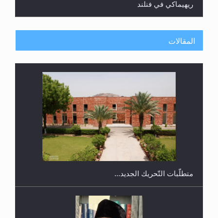
ريهيماكي في فنلند
المقالات
ندوة حول نظام الوصية في الجماعة الأحمدية في
شيتاغونغ – بنغلاديش
متطلَّبات التّحريك الجديد...