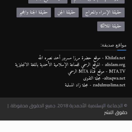
حقيقة الإسراء والمعراج
حقيقة الجن
حقيقة الجنة والجحيم
حقيقة الملائكة
مواقع صديقة:
Khilafa.net - موقع حضرة مرزا مسرور أحمد نصره الله
alislam.org - الموقع الرسمي للجماعة الإسلامية الأحمدية باللغة الانجليزية
MTA.TV - موقع قناة MTA الرسمي
altaqwa.net- مجلة التقوى
zadulmuslima.net - مجلة زاد المسلمة
© الجماعة الإسلامية الأحمدية 2018. جميع الحقوق محفوظة. |
حقوق النشر