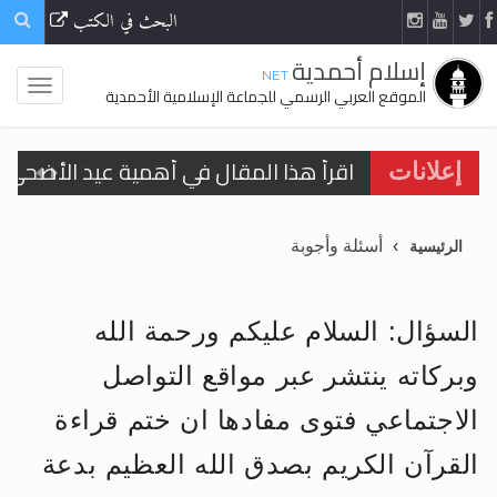
البحث في الكتب
إسلام أحمدية
.NET
الموقع العربي الرسمي للجماعة الإسلامية الأحمدية
اقرأ هذا المقال في أهمية عيد الأضحى و
إعلانات
اقرأ هذا المقال في أهمية عيد الأضحى و
الحجّ.. دلالات، حِكم، وأهداف >> المزيد
أسئلة وأجوبة
الرئيسية
تعميم هامّ لأفراد الجماعة >> المزيد
السؤال: السلام عليكم ورحمة الله
تعميم هامّ لأفراد الجماعة >> المزيد
وبركاته ينتشر عبر مواقع التواصل
الاجتماعي فتوى مفادها ان ختم قراءة
القرآن الكريم بصدق الله العظيم بدعة
اقرأ هذا الكتاب وتعرّف على حقيقة الإسرا