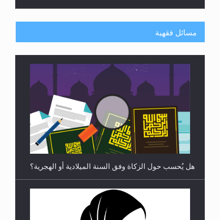
مسائل فقهية
رأيٌ في لغة المسيح الموعود عليه السلام ..«3» نظرة
في شعر المسيح الموعود عليه السلام.....
هل يُحسب حول الزكاة وفق السنة الميلادية أو الهجرية؟