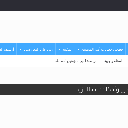
خطب وخطابات أمير المؤمنين
المكتبة
ردود على المعارضين
أرشيف الفي
أسئلة وأجوبة
مراسلة أمير المؤمنين أيده الله
حى وأحكامه >> المزيد
حى وأحكامه >> المزيد
د