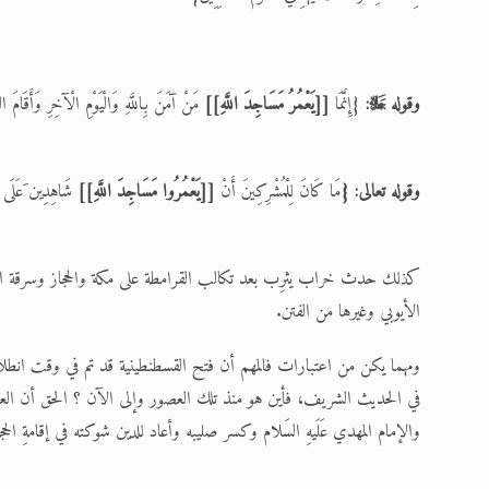
وقوله ﷻ:
{إِنَّمَا
[[يَعْمُرُ مَسَاجِدَ اللَّهِ]]
مَنْ آمَنَ بِاللَّهِ وَالْيَوْمِ الْآخِرِ وَأَقَامَ
وقوله تعالى: {
مَا كَانَ لِلْمُشْرِكِينَ أَنْ
[[يَعْمُرُوا مَسَاجِدَ اللَّهِ]]
شَاهِدِين َعَلَى أَ
كذلك حدث خراب يثرِب بعد تكالب القرامطة على مكة والحجاز وسرقة الحجر
الأيوبي وغيرها من الفتن.
ومهما يكن من اعتبارات فالمهم أن فتح القسطنطينية قد تم في وقت انطلا
في الحديث الشريف، فأين هو منذ تلك العصور وإلى الآن ؟ الحق أن ال
والإمام المهدي عَلَيهِ السَلام وكسر صليبه وأعاد للدين شوكته في إقامةِ الحجة كم