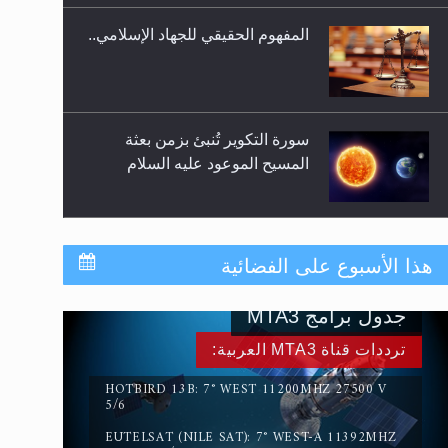
المفهوم الحقيقي للجهاد الإسلامي..
سورة التكوير تُنبئ بزمن بعثة
المسيح الموعود عليه السلام
حقيقة المسيح الدجال
هذا الأسبوع على الفضائية
جدول برامج MTA3
القرآن قاضٍ وحكمٌ على السنة
ترددات قناة MTA3 العربية:
ومهيمنٌ عليها.. ليس العكس
HOTBIRD 13B: 7° WEST 11200MHZ 27500 V
5/6
EUTELSAT (NILE SAT): 7° WEST-A 11392MHZ