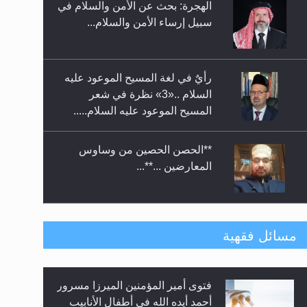
الهجرة: بحث عن الأمن والسلام في
حفل توزيع الشهادات في الجامعة
سبيل إرساء الأمن والسلام...
الأحمدية بنيجيريا لعام 2025
رأيٌ في لغة المسيح الموعود عليه
السلام ..«3» نظرة في شعر
المسيح الموعود عليه السلام.....
**الحصن الحصين من وساوس
المعارضين ...**...
متطلَّبات التّحريك الجديد...
مسائل فقهية
فتوى أمير المؤمنين الميرزا مسرور
رأيٌ في لغة المسيح الموعود عليه
أحمد أيده الله في أطفال الأنابيب