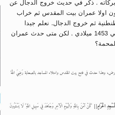
 بركاته . ذكر في حديث خروج الدجال عن
ون اولا عمران بيت المقدس ثم خراب
لى حضرة امير المؤمنين أيده الله والمكتب العربي >> الم
طنية ثم خروج الدجال. نعلم جيدا
 زكريا يطرس وأعداء الإسلام اضغط هنا >> المزيد
القسطنطنية فتحت بيد محمد الفاتح في 1453 ميلادي . لكن متى حدث عمران
إسراء والمعراج >> المزيد
لمحمة؟
تم النبيين صلى الله عليه وسلم >> المزيد
د
أرض، وهذا حدث في فتح بيت المقدس وامتلاء المساجد بالصحابة رَضِيَ اللهُ
ْمَسْجِدِ الْحَرَامِ
]] كَمَنْ آمَنَ بِاللَّهِ وَالْيَوْمِ الْآخِرِ وَجَاهَدَ فِي سَبِيلِ اللَّهِ ۚ لَا يَسْتَوُونَ