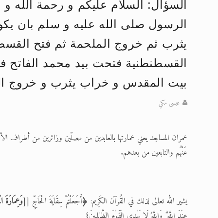
السؤال: السلام عليكم و رحمة الله و
تعميم هامّ لأفراد الجماعة >> المزيد
الرسول صلى الله عليه و سلم بان يك
إعلان هامّ بخصوص الرسائل المرسلة إ
يثرب ثم خروج الملحمة ثم فتح القسطن
للانتقال إلى كافة الردود على القمص
اقرأ هذا الكتاب وتعرّف على حقيقة ال
بيت المقدس و خراب يثرب و خروج ا
عرض مصوَّر لأقوال المستشرقين في خا
عيسى مكي
الحجّ.. دلالات، حِكم، وأهداف >> المزي
عمران المساجد يعني عمارتها بالعابدين من مصلّين وزائرين من أطراف ال
عَنْهُم والتابعين من بعدهم.
يشير الله تعالى لذلك في القُرآن الكَرِيم:
﴿
أَجَعَلْتُمْ سِقَايَةَ الْحَاجِّ [[
وَعِمَارَةَ ال
عِنْدَ اللَّهِ ۗ وَاللَّهُ لَا يَهْدِي الْقَوْمَ الظَّالِمِينَ}