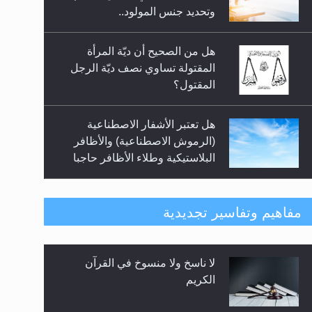
السلام.. 4...
وتحديد جنس المولود..
هل من الصحيح أن ديّة المرأة
المقتولة تساوي نصف ديّة الرجل
المقتول؟
هل تعتبر الأشفار الاصطناعية
(الرموش الاصطناعية) والأظافر
البلاستيكية وطلاء الأظافر حاجبا
للوضوء وهل يُسمح الصلاة بها؟
هل يُحسب حول الزكاة وفق السنة
مفاهيم وتفاسير تجديدية
الميلادية أو الهجرية؟
لا ناسخ ولا منسوخ في القرآن
هل يجوز فتح مشروع كوافير نسائي
الكريم
للمحجبات وغير المحجبات؟