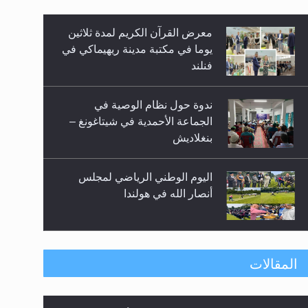
معرض القرآن الكريم لمدة ثلاثين
زيد
يوما في مكتبة مدينة ريهيماكي في
فنلند
ندوة حول نظام الوصية في
الجماعة الأحمدية في شيتاغونغ –
بنغلاديش
اليوم الوطني الرياضي لمجلس
أنصار الله في هولندا
إتمام حفظ القرآن الكريم لثلاثة
المقالات
طلاب من مدرسة الحفظ في غانا