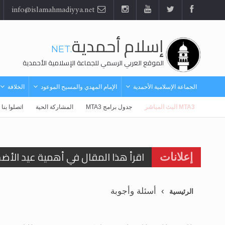
info@islamahmadiyya.net
إسلام أحمدية
.NET
الموقع العربي الرسمي للجماعة الإسلامية الأحمدية
الجماعة الإسلامية الأحمدية
الإمام المهدي والمسيح الموعود
الخلافة
MTA3 البث المباشر
جدول برامج MTA3
المشاركة الحية
اتصلوا بنا
اقرأ هذا المقال في أهمية عيد الأض
إعلانات
اقرأ هذا المقال في أهمية عيد الأض
أسئلة وأجوبة
الرئيسية
الحجّ.. دلالات، حِكم، وأهداف >> المزي
تعميم هامّ لأفراد الجماعة >> المزيد