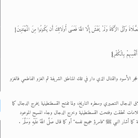
 الصَّلَاةَ وَآتَى الزَّكَاةَ وَلَمْ يَخْشَ إِلَّا اللَّهَ فَعَسَى أُولَائِكَ أَن يَكُونُوا مِنَ الْمُهْتَدِينَ}
نْفُسِهِمْ بِالْكُفْرِ
}
 الأسود والقتال الذي دار في تلك المناطق الشريفة ثم الغزو الفاطمي فالغزو
ق الدجال التنصيري وسطره التاريخ، ولما تفتح القسطنطينية يخرج الدجال كما
علامات تحققت وفتحت القسطنطينية وخرج الدجال وجاء المسيح الموعود
ا أشار النبي ﷺ "فامرؤ حجيج نفسه" أو كما قال صَلَّى اللَّهُ عَلَيْهِ وَسَلَّمَ .