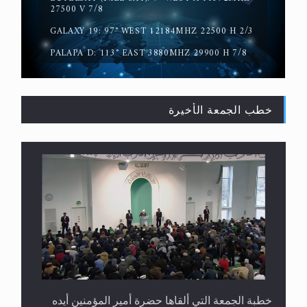
حقيقة المسيح الدجال
27500 V 7/8
GALAXY 19: 97° WEST 12184MHZ 22500 H 2/3
PALAPA D: 113° EAST 3880MHZ 29900 H 7/8
خطب الجمعة الأخيرة
القرآن قاضٍ وحكمٌ على السنة ومهيمنٌ عليها.. ليس
العكس
خطبة الجمعة التي ألقاها حضرة أمير المؤمنين أيده