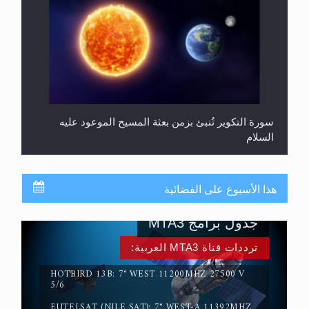
سورة التكوير تُنبئ بزمن بعثة المسيح الموعود عليه
السلام
هذا الأسبوع على الفضائية
جدول برامج MTA3
ترددات قناة MTA3 العربية:
HOTBIRD 13B: 7° WEST 11200MHZ 27500 V
5/6
EUTELSAT (NILE SAT): 7° WEST-A 11392MHZ