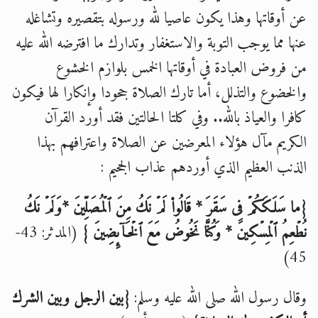
عن أوقاتها وهذا يكون عاصيا لله ورسوله بتقصيره وتشاغله
الحجّ.. دلالات، حِكم، وأهداف >> المزيد
عنها مما يوجب التوبة والاستغفار وتدارك ما افترضه الله عليه
اقرأ هذا المقال في أهمية عيد الأضحى و
من فروض العبادة في أوقاتها الخمس بلوازم الخشوع
والخضوع والتذلل، أما تارك الصلاة جحودا وإنكارا لها فيكون
كافرا والعياذ بالله.. وفي كلتا الحالتين فقد أورد القرآن
الكريم مآل هؤلاء المعرضين عن الصلاة واعترافهم بهذا
الذنب العظيم الذي أوردهم عذاب الجحيم :
{ما سَلَكَكُمۡ فِی سَقَرَ * قَالُوا۟ لَمۡ نَكُ مِنَ ٱلۡمُصَلِّینَ *وَلَمۡ نَكُ
نُطۡعِمُ ٱلۡمِسۡكِینَ * وَكُنَّا نَخُوضُ مَعَ ٱلۡخَاۤىِٕضِینَ }
(المدثر: 43-
45)
وقال رسول الله صلى الله عليه وسلم:
{بين الرجل وبين الشرك