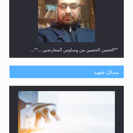
**الحصن الحصين من وساوس المعارضين ...**...
مسائل فقهية
متطلَّبات التّحريك الجديد...