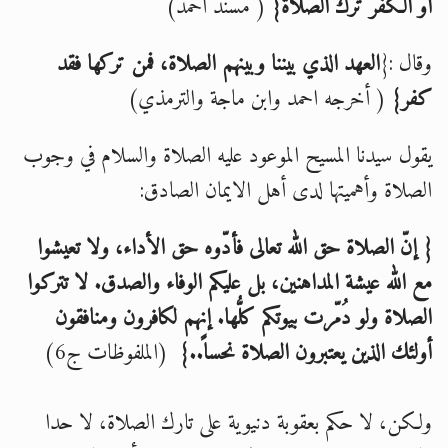
أو الكفر ترك الصلاة}
( مسند أحمد)
وقال :{
العهد الذي بيننا وبينهم الصلاة، فمن تركها فقد
كفر}
( أخرجه احمد وابن ماجة والترمذي)
يقول سيدنا المسيح الموعود عليه الصلاة والسلام في وجوب
الصلاة وأهميتها لدى أهل الايمان الصادق:
{ إنّ الصلاة حق الله تعالى فأدّوه حق الأداء، ولا تعيشوا
مع الله عيشة المداهنين، بل عليكم الوفاء والصدق. لا تتركوا
الصلاة ولو دُمّرت بيوتكم كلُّها. إنهم لكافرون ومنافقون
أولئك الذين يعتبرون الصلاة نحساً..}
(الملفوظات ج6)
ولكن، لا حكم بعقوبة دنيوية على تارك الصلاة، لا حدا