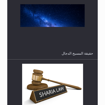
هل من الصحيح أن ديّة المرأة المقتولة تساوي نصف ديّة
الرجل المقتول؟
حقيقة المسيح الدجال
هل تعتبر الأشفار الاصطناعية (الرموش الاصطناعية)
والأظافر البلاستيكية وطلاء الأظافر حاجبا للوضوء وهل