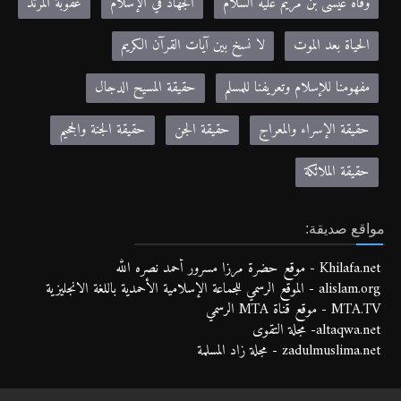
وفاة عيسى بن مريم عليه السلام
الجهاد في الإسلام
عقوبة المرتد
الحياة بعد الموت
لا نسخ بين آيات القرآن الكريم
مفهومنا للإسلام وتعريفنا للمسلم
حقيقة المسيح الدجال
حقيقة الإسراء والمعراج
حقيقة الجن
حقيقة الجنة والجحيم
حقيقة الملائكة
مواقع صديقة:
Khilafa.net - موقع حضرة مرزا مسرور أحمد نصره الله
alislam.org - الموقع الرسمي للجماعة الإسلامية الأحمدية باللغة الانجليزية
MTA.TV - موقع قناة MTA الرسمي
altaqwa.net- مجلة التقوى
zadulmuslima.net - مجلة زاد المسلمة