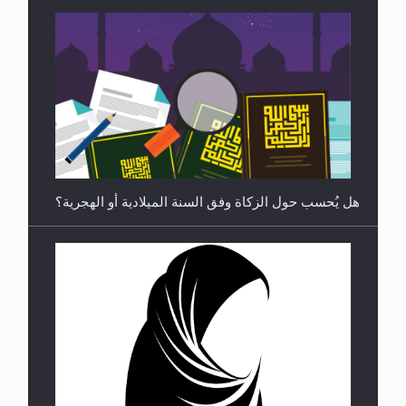
رأيٌ في لغة المسيح الموعود عليه السلام ..«3» نظرة
في شعر المسيح الموعود عليه السلام.....
هل يُحسب حول الزكاة وفق السنة الميلادية أو الهجرية؟
**الحصن الحصين من وساوس المعارضين ...**...