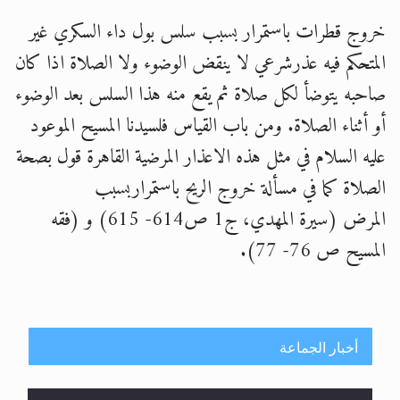
خروج قطرات باستمرار بسبب سلس بول داء السكري غير
الحجّ.. دلالات، حِكم، وأهداف >> المزيد
المتحكم فيه عذرشرعي لا ينقض الوضوء ولا الصلاة اذا كان
اقرأ هذا المقال في أهمية عيد الأضحى و
صاحبه يتوضأ لكل صلاة ثم يقع منه هذا السلس بعد الوضوء
أو أثناء الصلاة. ومن باب القياس فلسيدنا المسيح الموعود
عليه السلام في مثل هذه الاعذار المرضية القاهرة قول بصحة
الصلاة كما في مسألة خروج الريح باستمراربسبب
المرض (سيرة المهدي، ج1 ص614- 615) و (فقه
المسيح ص 76- 77).
أخبار الجماعة