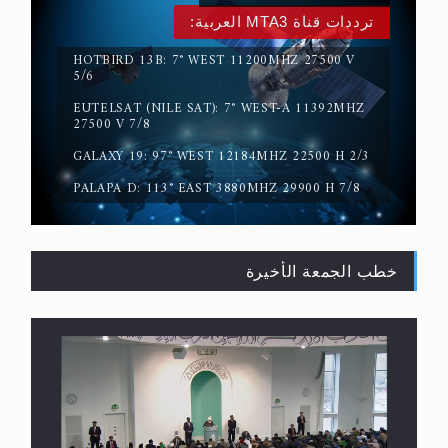
ترددات قناة MTA3 العربية:
HOTBIRD 13B: 7° WEST 11200MHZ 27500 V
5/6
EUTELSAT (NILE SAT): 7° WEST-A 11392MHZ
المفهوم الحقيقي للجهاد الإسلامي..
27500 V 7/8
GALAXY 19: 97° WEST 12184MHZ 22500 H 2/3
PALAPA D: 113° EAST 3880MHZ 29900 H 7/8
خطب الجمعة الأخيرة
سورة التكوير تُنبئ بزمن بعثة المسيح الموعود عليه
السلام