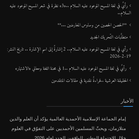
رأيٌ في لغة المسيح الموعود عليه السلام ..«3» نظرة في شعر المسيح الموعود عليه
السلام..
**الحصن الحصين من وساوس المعارضين ...**
متطلَّبات التّحريك الجديد
رأي في لغة المسيح الموعود عليه السلام.. 2 إشارةٌ إلى اسم الإشارة .. تاريخ النشر:
19-2-2026
رأيٌ في لغة المسيح الموعود عليه السلام ..1 في محنة اللغة ومعاني «الاشتهار»
الحقيقة العرشية ..قراءةٌ نقدية في مقالات المتقدمين
الأخبار
إمام الجماعة الإسلامية الأحمدية العالمية يؤكد أن العلم والدين
متلازمان، ويحثّ المسلمين الأحمديين على التفوّق في العلوم
خلال الاجتماع الوطني للواقفين الجدد لعام 2026