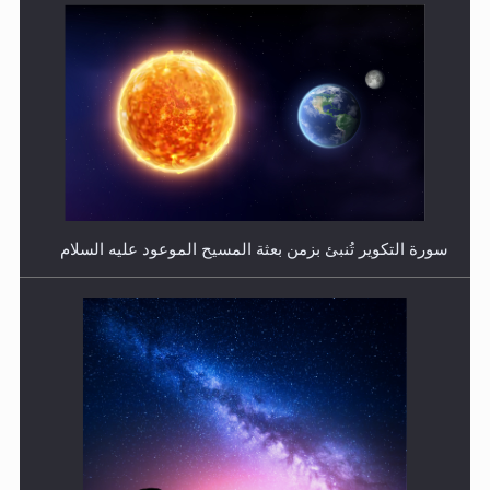
فتوى أمير المؤمنين الميرزا مسرور أحمد أيده الله في أطفال
الأنابيب وتحديد جنس المولود..
سورة التكوير تُنبئ بزمن بعثة المسيح الموعود عليه السلام