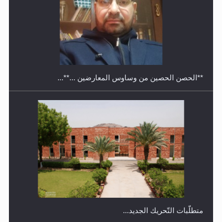
معرض القرآن الكريم لمدة ثلاثين يوما في مكتبة مدينة
ريهيماكي في فنلند
**الحصن الحصين من وساوس المعارضين ...**...
متطلَّبات التّحريك الجديد...