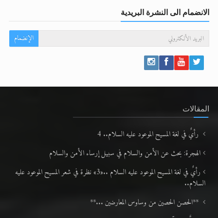
الانضمام الى النشرة البريدية
الإنضمام
المقالات
رأيٌ في لغة المسيح الموعود عليه السلام.. 4
الهجرة: بحث عن الأمن والسلام في سبيل إرساء الأمن والسلام
رأيٌ في لغة المسيح الموعود عليه السلام ..«3» نظرة في شعر المسيح الموعود عليه
السلام..
**الحصن الحصين من وساوس المعارضين ...**