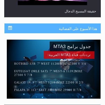
حقيقة المسيح الدجال
هذا الأسبوع على الفضائية
جدول برامج MTA3
ترددات قناة MTA3 العربية:
HOTBIRD 13B: 7° WEST 11200MHZ 27500 V 5/6
EUTELSAT (NILE SAT): 7° WEST-A 11392MHZ
القرآن قاضٍ وحكمٌ على السنة ومهيمنٌ عليها.. ليس العكس
27500 V 7/8
GALAXY 19: 97° WEST 12184MHZ 22500 H 2/3
PALAPA D: 113° EAST 3880MHZ 29900 H 7/8