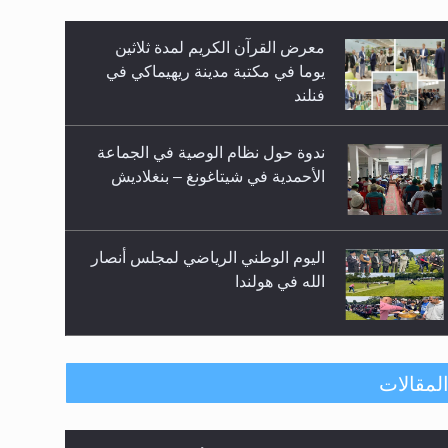
زيد
معرض القرآن الكريم لمدة ثلاثين
يوما في مكتبة مدينة ريهيماكي في
فنلند
ندوة حول نظام الوصية في الجماعة
الأحمدية في شيتاغونغ – بنغلاديش
اليوم الوطني الرياضي لمجلس أنصار
الله في هولندا
إتمام حفظ القرآن الكريم لثلاثة
طلاب من مدرسة الحفظ في غانا
لمقالات
الهجرة: بحث عن الأمن والسلام في