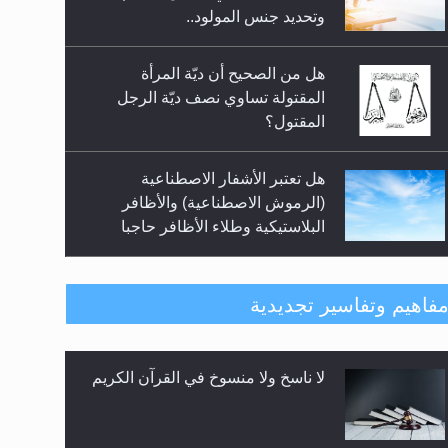
هل من الصحيح أن ديّة المرأة
المقتولة تساوي نصف ديّة الرجل
المقتول؟
هل تعتبر الأشفار الاصطناعية
(الرموش الاصطناعية) والأظافر
البلاستيكية وطلاء الأظافر حاجبا
للوضوء وهل يُسمح الصلاة بها؟
هل يُحسب حول الزكاة وفق السنة
الميلادية أو الهجرية؟
فاهيم وتفاسير تجديدية
لا ناسخ ولا منسوخ في القرآن الكريم
هل يجوز فتح مشروع كوافير نسائي
للمحجبات وغير المحجبات؟