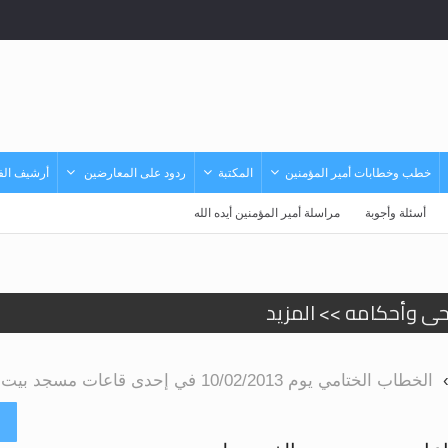
خطب وخطابات أمير المؤمنين
المكتبة
ردود على المعارضين
أرشيف الفي
أسئلة وأجوبة
مراسلة أمير المؤمنين أيده الله
حى وأحكامه >> المزيد
د
الخطاب الختامي يوم 10/02/2013 في إحدى قاعات مسجد بيت الفتوح بلندن
أ