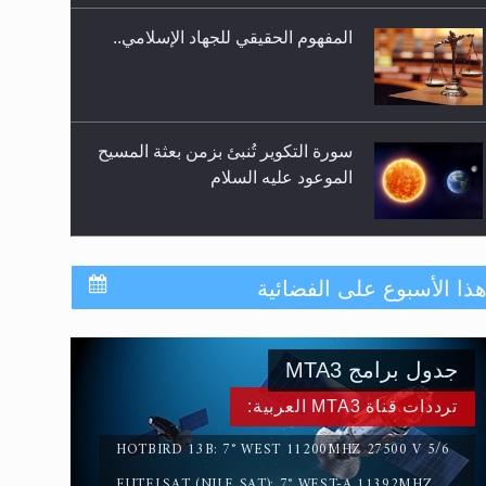
المفهوم الحقيقي للجهاد الإسلامي..
سورة التكوير تُنبئ بزمن بعثة المسيح
الموعود عليه السلام
حقيقة المسيح الدجال
ذا الأسبوع على الفضائية
القرآن قاضٍ وحكمٌ على السنة
جدول برامج MTA3
ومهيمنٌ عليها.. ليس العكس
ترددات قناة MTA3 العربية:
HOTBIRD 13B: 7° WEST 11200MHZ 27500 V 5/6
EUTELSAT (NILE SAT): 7° WEST-A 11392MHZ