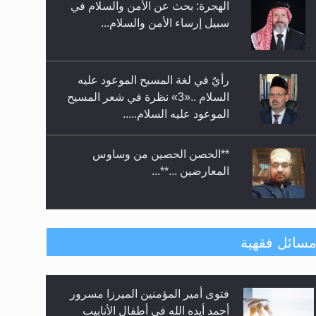
حفل توزيع الشهادات في الجامعة
سبيل إرساء الأمن والسلام...
الأحمدية بنيجيريا لعام 2025
رأيٌ في لغة المسيح الموعود عليه
السلام ..«3» نظرة في شعر المسيح
الموعود عليه السلام.....
**الحصن الحصين من وساوس
المعارضين ...**...
متطلَّبات التّحريك الجديد...
سائل فقهية
فتوى أمير المؤمنين الميرزا مسرور
رأيٌ في لغة المسيح الموعود عليه
أحمد أيده الله في أطفال الأنابيب
السلام.. 4...
وتحديد جنس المولود..