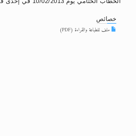
الخطاب الختامي يوم 10/02/2013 في إحدى قاعات مسجد بيت الفتوح بلندن
إعلان هامّ بخصوص الرسائل المرسلة إ
خصائص
للانتقال إلى كافة الردود على القمص
ملف للطباعة والقراءة (PDF)
اقرأ هذا الكتاب وتعرّف على حقيقة ال
عرض مصوَّر لأقوال المستشرقين في خا
الحجّ.. دلالات، حِكم، وأهداف >> المزي
اقرأ هذا المقال في أهمية عيد الأض