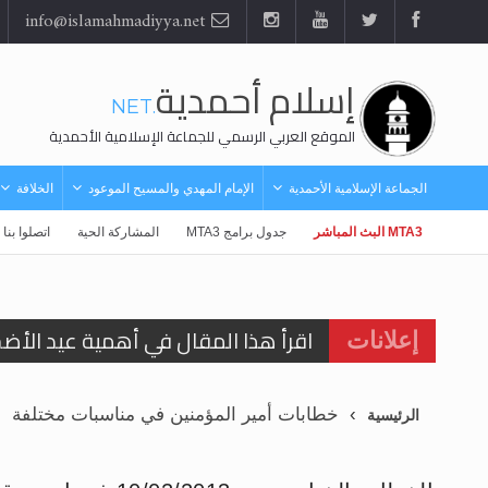
info@islamahmadiyya.net
إسلام أحمدية
.NET
الموقع العربي الرسمي للجماعة الإسلامية الأحمدية
الجماعة الإسلامية الأحمدية
الإمام المهدي والمسيح الموعود
الخلافة
MTA3 البث المباشر
جدول برامج MTA3
المشاركة الحية
اتصلوا بنا
اقرأ هذا المقال في أهمية عيد الأض
إعلانات
الحجّ.. دلالات، حِكم، وأهداف >> المزي
خطابات أمير المؤمنين في مناسبات مختلفة
الرئيسية
تعميم هامّ لأفراد الجماعة >> المزيد
تعميم هامّ لأفراد الجماعة >> المزيد