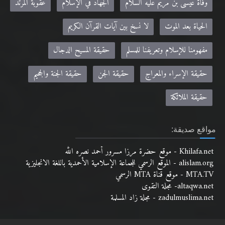
وفاة عيسى بن مريم عليه السلام
الجهاد في الإسلام
عقوبة المرتد
الحياة بعد الموت
لا نسخ بين آيات القرآن الكريم
مفهومنا للإسلام وتعريفنا للمسلم
حقيقة المسيح الدجال
حقيقة الإسراء والمعراج
حقيقة الجن
حقيقة الجنة والجحيم
حقيقة الملائكة
مواقع صديقة:
Khilafa.net - موقع حضرة مرزا مسرور أحمد نصره الله
alislam.org - الموقع الرسمي للجماعة الإسلامية الأحمدية باللغة الانجليزية
MTA.TV - موقع قناة MTA الرسمي
altaqwa.net- مجلة التقوى
zadulmuslima.net - مجلة زاد المسلمة