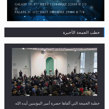
GALAXY 19: 97° WEST 12184MHZ 22500 H 2/3
PALAPA D: 113° EAST 3880MHZ 29900 H 7/8
خطب الجمعة الأخيرة
لا ناسخ ولا منسوخ في القرآن الكريم
خطبة الجمعة التي ألقاها حضرة أمير المؤمنين أيده الله