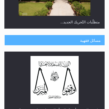
متطلَّبات التّحريك الجديد...
مسائل فقهية
رأيٌ في لغة المسيح الموعود عليه السلام.. 4...