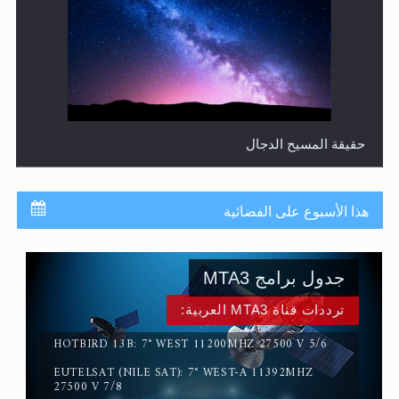
حقيقة المسيح الدجال
هذا الأسبوع على الفضائية
جدول برامج MTA3
ترددات قناة MTA3 العربية:
HOTBIRD 13B: 7° WEST 11200MHZ 27500 V 5/6
EUTELSAT (NILE SAT): 7° WEST-A 11392MHZ
القرآن قاضٍ وحكمٌ على السنة ومهيمنٌ عليها.. ليس العكس
27500 V 7/8