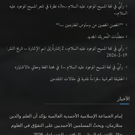
رأيٌ في لغة المسيح الموعود عليه السلام ..«3» نظرة في شعر المسيح الموعود عليه
السلام..
**الحصن الحصين من وساوس المعارضين ...**
متطلَّبات التّحريك الجديد
رأي في لغة المسيح الموعود عليه السلام.. 2 إشارةٌ إلى اسم الإشارة .. تاريخ النشر:
19-2-2026
رأيٌ في لغة المسيح الموعود عليه السلام ..1 في محنة اللغة ومعاني «الاشتهار»
الحقيقة العرشية ..قراءةٌ نقدية في مقالات المتقدمين
الأخبار
إمام الجماعة الإسلامية الأحمدية العالمية يؤكد أن العلم والدين
متلازمان، ويحثّ المسلمين الأحمديين على التفوّق في العلوم
خلال الاجتماع الوطني للواقفين الجدد لعام 2026