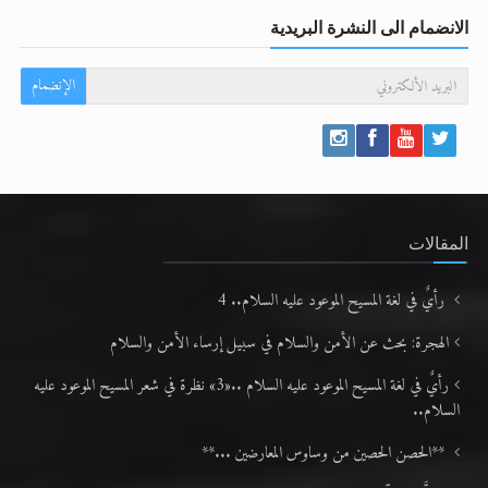
الانضمام الى النشرة البريدية
الإنضمام
المقالات
رأيٌ في لغة المسيح الموعود عليه السلام.. 4
الهجرة: بحث عن الأمن والسلام في سبيل إرساء الأمن والسلام
رأيٌ في لغة المسيح الموعود عليه السلام ..«3» نظرة في شعر المسيح الموعود عليه
السلام..
**الحصن الحصين من وساوس المعارضين ...**