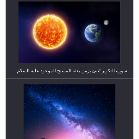
فتوى أمير المؤمنين الميرزا مسرور أحمد أيده الله في أطفال
الأنابيب وتحديد جنس المولود..
سورة التكوير تُنبئ بزمن بعثة المسيح الموعود عليه السلام