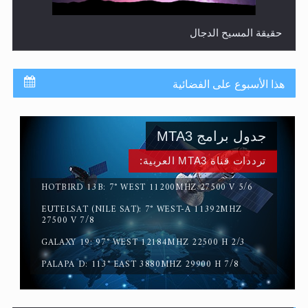
حقيقة المسيح الدجال
هذا الأسبوع على الفضائية
جدول برامج MTA3
ترددات قناة MTA3 العربية:
HOTBIRD 13B: 7° WEST 11200MHZ 27500 V 5/6
EUTELSAT (NILE SAT): 7° WEST-A 11392MHZ
القرآن قاضٍ وحكمٌ على السنة ومهيمنٌ عليها.. ليس العكس
27500 V 7/8
GALAXY 19: 97° WEST 12184MHZ 22500 H 2/3
PALAPA D: 113° EAST 3880MHZ 29900 H 7/8