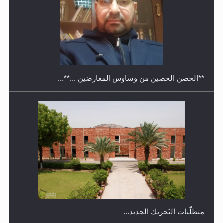
معرض القرآن الكريم لمدة ثلاثين يوما في مكتبة مدينة
ريهيماكي في فنلند
**الحصن الحصين من وساوس المعارضين ...**...
متطلَّبات التّحريك الجديد...