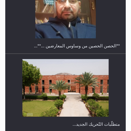
معرض القرآن الكريم لمدة ثلاثين يوما في مكتبة مدينة
ريهيماكي في فنلند
**الحصن الحصين من وساوس المعارضين ...**...
متطلَّبات التّحريك الجديد...