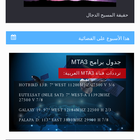
حقيقة المسيح الدجال
هذا الأسبوع على الفضائية
جدول برامج MTA3
ترددات قناة MTA3 العربية:
HOTBIRD 13B: 7° WEST 11200MHZ 27500 V 5/6
EUTELSAT (NILE SAT): 7° WEST-A 11392MHZ
القرآن قاضٍ وحكمٌ على السنة ومهيمنٌ عليها.. ليس العكس
27500 V 7/8
GALAXY 19: 97° WEST 12184MHZ 22500 H 2/3
PALAPA D: 113° EAST 3880MHZ 29900 H 7/8