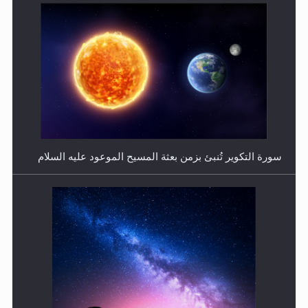
فتوى أمير المؤمنين الميرزا مسرور أحمد أيده الله في أطفال
الأنابيب وتحديد جنس المولود..
سورة التكوير تُنبئ بزمن بعثة المسيح الموعود عليه السلام