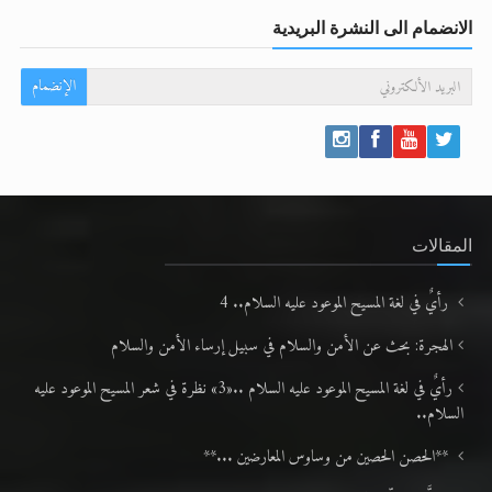
الانضمام الى النشرة البريدية
الإنضمام
المقالات
رأيٌ في لغة المسيح الموعود عليه السلام.. 4
الهجرة: بحث عن الأمن والسلام في سبيل إرساء الأمن والسلام
رأيٌ في لغة المسيح الموعود عليه السلام ..«3» نظرة في شعر المسيح الموعود عليه
السلام..
**الحصن الحصين من وساوس المعارضين ...**