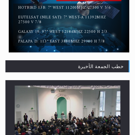
EUTELSAT (NILE SAT): 7° WEST-A 11392MHZ
القرآن قاضٍ وحكمٌ على السنة ومهيمنٌ عليها.. ليس العكس
27500 V 7/8
GALAXY 19: 97° WEST 12184MHZ 22500 H 2/3
PALAPA D: 113° EAST 3880MHZ 29900 H 7/8
خطب الجمعة الأخيرة
لا ناسخ ولا منسوخ في القرآن الكريم