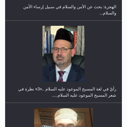
رأيٌ في لغة المسيح الموعود عليه السلام ..«3» نظرة في
شعر المسيح الموعود عليه السلام.....
معرض القرآن الكريم لمدة ثلاثين يوما في مكتبة مدينة
ريهيماكي في فنلند
**الحصن الحصين من وساوس المعارضين ...**...