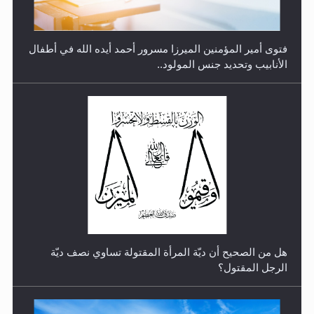
هل من الصحيح أن ديّة المرأة المقتولة تساوي نصف ديّة
الرجل المقتول؟
الهجرة: بحث عن الأمن والسلام في سبيل إرساء الأمن
والسلام...
هل تعتبر الأشفار الاصطناعية (الرموش الاصطناعية) والأظافر
البلاستيكية وطلاء الأظافر حاجبا للوضوء وهل يُسمح الصلاة
بها؟