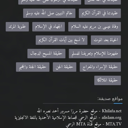
عقيدتنا في القرآن الكريم
خاتم النبيين صلى الله عليه وسلم
وفاة عيسى بن مريم عليه السلام
الجهاد في الإسلام
عقوبة المرتد
الحياة بعد الموت
لا نسخ بين آيات القرآن الكريم
مفهومنا للإسلام وتعريفنا للمسلم
حقيقة المسيح الدجال
حقيقة الإسراء والمعراج
حقيقة الجن
حقيقة الجنة والجحيم
حقيقة الملائكة
مواقع صديقة:
Khilafa.net - موقع حضرة مرزا مسرور أحمد نصره الله
alislam.org - الموقع الرسمي للجماعة الإسلامية الأحمدية باللغة الانجليزية
MTA.TV - موقع قناة MTA الرسمي
altaqwa.net- مجلة التقوى
zadulmuslima.net - مجلة زاد المسلمة