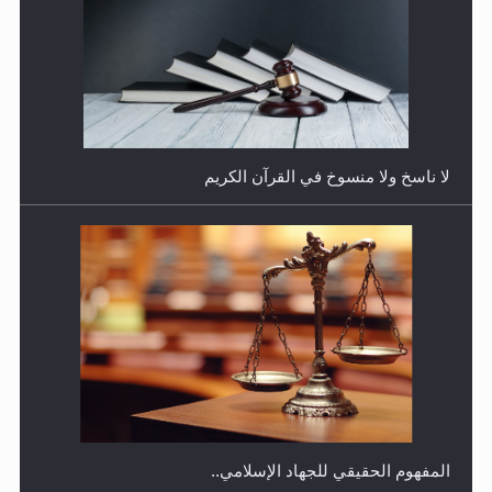
هل يجوز فتح مشروع كوافير نسائي للمحجبات وغير
المحجبات؟
المفهوم الحقيقي للجهاد الإسلامي..
فتوى أمير المؤمنين الميرزا مسرور أحمد أيده الله في أطفال
الأنابيب وتحديد جنس المولود..
سورة التكوير تُنبئ بزمن بعثة المسيح الموعود عليه السلام