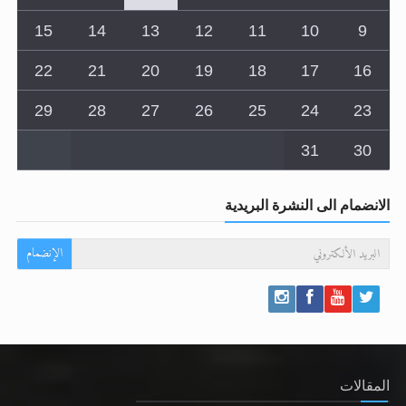
22
21
20
19
18
17
16
29
28
27
26
25
24
23
31
30
الانضمام الى النشرة البريدية
الإنضمام
المقالات
رأيٌ في لغة المسيح الموعود عليه السلام.. 4