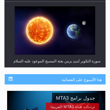
حقيقة المسيح الدجال
هذا الأسبوع على الفضائية
جدول برامج MTA3
ترددات قناة MTA3 العربية:
HOTBIRD 13B: 7° WEST 11200MHZ 27500 V 5/6