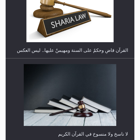
هل تعتبر الأشفار الاصطناعية (الرموش الاصطناعية) والأظافر
البلاستيكية وطلاء الأظافر حاجبا للوضوء وهل يُسمح الصلاة
بها؟
القرآن قاضٍ وحكمٌ على السنة ومهيمنٌ عليها.. ليس العكس
هل يُحسب حول الزكاة وفق السنة الميلادية أو الهجرية؟
لا ناسخ ولا منسوخ في القرآن الكريم