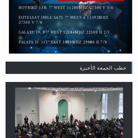
HOTBIRD 13B: 7° WEST 11200MHZ 27500 V 5/6
EUTELSAT (NILE SAT): 7° WEST-A 11392MHZ
سورة التكوير تُنبئ بزمن بعثة المسيح الموعود عليه السلام
27500 V 7/8
GALAXY 19: 97° WEST 12184MHZ 22500 H 2/3
PALAPA D: 113° EAST 3880MHZ 29900 H 7/8
خطب الجمعة الأخيرة
حقيقة المسيح الدجال