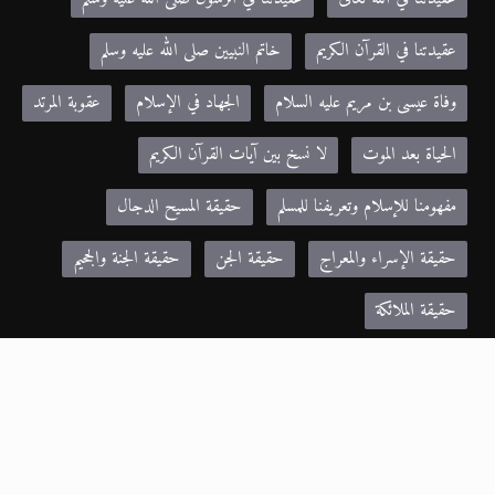
عقيدتنا في القرآن الكريم
خاتم النبيين صلى الله عليه وسلم
وفاة عيسى بن مريم عليه السلام
الجهاد في الإسلام
عقوبة المرتد
الحياة بعد الموت
لا نسخ بين آيات القرآن الكريم
مفهومنا للإسلام وتعريفنا للمسلم
حقيقة المسيح الدجال
حقيقة الإسراء والمعراج
حقيقة الجن
حقيقة الجنة والجحيم
حقيقة الملائكة
مواقع صديقة:
Khilafa.net - موقع حضرة مرزا مسرور أحمد نصره الله
alislam.org - الموقع الرسمي للجماعة الإسلامية الأحمدية باللغة الانجليزية
MTA.TV - موقع قناة MTA الرسمي