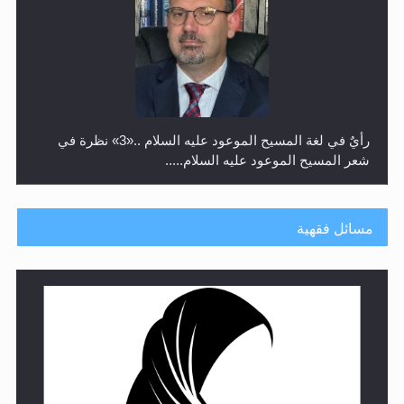
رأيٌ في لغة المسيح الموعود عليه السلام ..«3» نظرة في
شعر المسيح الموعود عليه السلام.....
مسائل فقهية
**الحصن الحصين من وساوس المعارضين ...**...