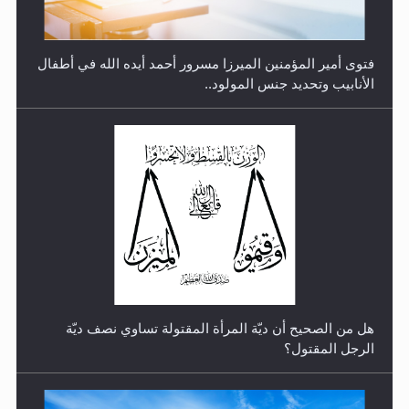
هل من الصحيح أن ديّة المرأة المقتولة تساوي نصف ديّة
الرجل المقتول؟
الهجرة: بحث عن الأمن والسلام في سبيل إرساء الأمن
والسلام...
هل تعتبر الأشفار الاصطناعية (الرموش الاصطناعية) والأظافر
البلاستيكية وطلاء الأظافر حاجبا للوضوء وهل يُسمح الصلاة
بها؟