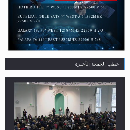
EUTELSAT (NILE SAT): 7° WEST-A 11392MHZ
القرآن قاضٍ وحكمٌ على السنة ومهيمنٌ عليها.. ليس العكس
27500 V 7/8
GALAXY 19: 97° WEST 12184MHZ 22500 H 2/3
PALAPA D: 113° EAST 3880MHZ 29900 H 7/8
خطب الجمعة الأخيرة
لا ناسخ ولا منسوخ في القرآن الكريم