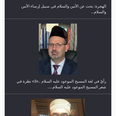
رأيٌ في لغة المسيح الموعود عليه السلام ..«3» نظرة في
شعر المسيح الموعود عليه السلام.....
معرض القرآن الكريم لمدة ثلاثين يوما في مكتبة مدينة
ريهيماكي في فنلند
**الحصن الحصين من وساوس المعارضين ...**...