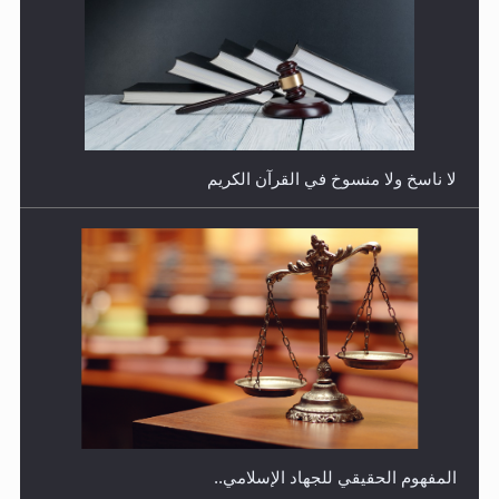
هل يجوز فتح مشروع كوافير نسائي للمحجبات وغير
المحجبات؟
المفهوم الحقيقي للجهاد الإسلامي..
فتوى أمير المؤمنين الميرزا مسرور أحمد أيده الله في أطفال
الأنابيب وتحديد جنس المولود..
سورة التكوير تُنبئ بزمن بعثة المسيح الموعود عليه السلام