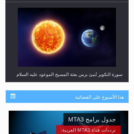
حقيقة المسيح الدجال
هذا الأسبوع على الفضائية
جدول برامج MTA3
ترددات قناة MTA3 العربية:
HOTBIRD 13B: 7° WEST 11200MHZ 27500 V 5/6