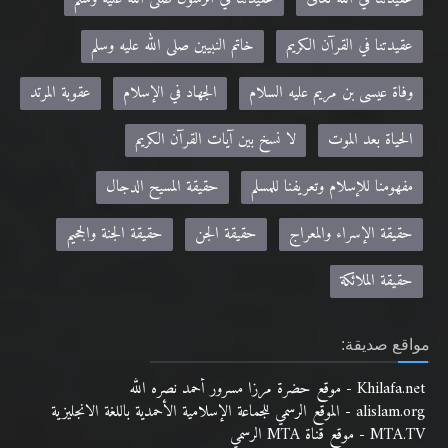
عقيدتنا في القرآن الكريم
خاتم النبيين صلى الله عليه وسلم
وفاة عيسى بن مريم عليه السلام
الجهاد في الإسلام
عقوبة المرتد
الحياة بعد الموت
لا نسخ بين آيات القرآن الكريم
مفهومنا للإسلام وتعريفنا للمسلم
حقيقة المسيح الدجال
حقيقة الإسراء والمعراج
حقيقة الجن
حقيقة الجنة والجحيم
حقيقة الملائكة
مواقع صديقة:
Khilafa.net - موقع حضرة مرزا مسرور أحمد نصره الله
alislam.org - الموقع الرسمي للجماعة الإسلامية الأحمدية باللغة الانجليزية
MTA.TV - موقع قناة MTA الرسمي
altaqwa.net- مجلة التقوى
zadulmuslima.net - مجلة زاد المسلمة