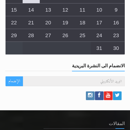
22
21
20
19
18
17
16
29
28
27
26
25
24
23
31
30
الانضمام الى النشرة البريدية
الإنضمام
المقالات
رأيٌ في لغة المسيح الموعود عليه السلام.. 4