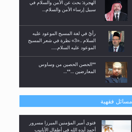
رأيٌ في لغة المسيح الموعود عليه
معرض القرآن الكريم لمدة ثلاثين
السلام ..«3» نظرة في شعر المسيح
يوما في مكتبة مدينة ريهيماكي في
الموعود عليه السلام.....
فنلند
**الحصن الحصين من وساوس
المعارضين ...**...
متطلَّبات التّحريك الجديد...
رأيٌ في لغة المسيح الموعود عليه
سائل فقهية
السلام.. 4...
هل من الصحيح أن ديّة المرأة
الهجرة: بحث عن الأمن والسلام في
المقتولة تساوي نصف ديّة الرجل