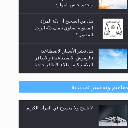
سبيل إرساء الأمن والسلام...
المقتول؟
هل تعتبر الأشفار الاصطناعية
(الرموش الاصطناعية) والأظافر
البلاستيكية وطلاء الأظافر حاجبا
للوضوء وهل يُسمح الصلاة بها؟
هل يُحسب حول الزكاة وفق السنة
الميلادية أو الهجرية؟
هل يجوز فتح مشروع كوافير نسائي
فاهيم وتفاسير تجديدية
للمحجبات وغير المحجبات؟
المفهوم الحقيقي للجهاد الإسلامي..
فتوى أمير المؤمنين الميرزا مسرور
أحمد أيده الله في أطفال الأنابيب
وتحديد جنس المولود..