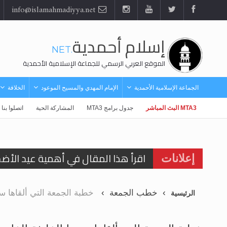
info@islamahmadiyya.net
إسلام أحمدية
.NET
الموقع العربي الرسمي للجماعة الإسلامية الأحمدية
الجماعة الإسلامية الأحمدية
الإمام المهدي والمسيح الموعود
الخلافة
MTA3 البث المباشر
جدول برامج MTA3
المشاركة الحية
اتصلوا بنا
اقرأ هذا المقال في أهمية عيد الأض
إعلانات
الحجّ.. دلالات، حِكم، وأهداف >> المزي
خطب الجمعة
خطبة الجمعة التي ألقاها سيدنا الخليفة ال
الرئيسية
تعميم هامّ لأفراد الجماعة >> المزيد
تعميم هامّ لأفراد الجماعة >> المزيد