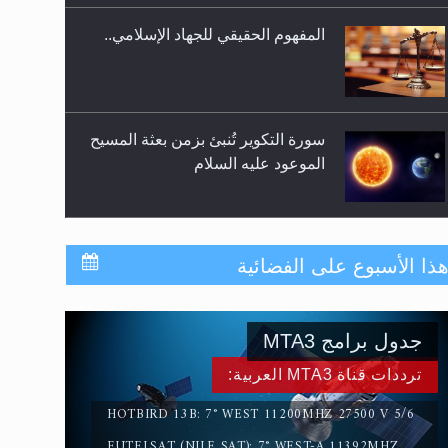
سورة التكوير تُنبئ بزمن بعثة المسيح
الموعود عليه السلام
حقيقة المسيح الدجال
القرآن قاضٍ وحكمٌ على السنة
ذا الأسبوع على الفضائية
ومهيمنٌ عليها.. ليس العكس
جدول برامج MTA3
لا ناسخ ولا منسوخ في القرآن الكريم
ترددات قناة MTA3 العربية:
HOTBIRD 13B: 7° WEST 11200MHZ 27500 V 5/6
EUTELSAT (NILE SAT): 7° WEST-A 11392MHZ