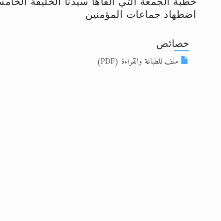
اضطهاد جماعات المؤمنين
إعلان هامّ بخصوص الرسائل المرسلة إ
للانتقال إلى كافة الردود على القمص
خصائص
اقرأ هذا الكتاب وتعرّف على حقيقة ال
ملف للطباعة والقراءة (PDF)
عرض مصوَّر لأقوال المستشرقين في خا
الحجّ.. دلالات، حِكم، وأهداف >> المزي
اقرأ هذا المقال في أهمية عيد الأض