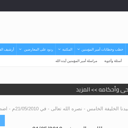
خطب وخطابات أمير المؤمنين
المكتبة
ردود على المعارضين
أرشيف الفي
أسئلة وأجوبة
مراسلة أمير المؤمنين أيده الله
حى وأحكامه >> المزيد
د
خامس - نصره الله تعالى - في 21/05/2010م - اضطهاد جماعات المؤمنين
أ