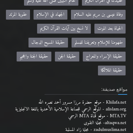
عقيدتنا في القرآن الكريم
خاتم النبيين صلى الله عليه وسلم
وفاة عيسى بن مريم عليه السلام
الجهاد في الإسلام
عقوبة المرتد
الحياة بعد الموت
لا نسخ بين آيات القرآن الكريم
مفهومنا للإسلام وتعريفنا للمسلم
حقيقة المسيح الدجال
حقيقة الإسراء والمعراج
حقيقة الجن
حقيقة الجنة والجحيم
حقيقة الملائكة
مواقع صديقة:
Khilafa.net - موقع حضرة مرزا مسرور أحمد نصره الله
alislam.org - الموقع الرسمي للجماعة الإسلامية الأحمدية باللغة الانجليزية
MTA.TV - موقع قناة MTA الرسمي