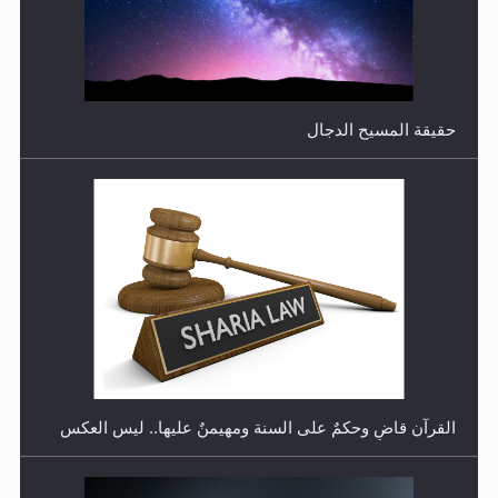
هل تعتبر الأشفار الاصطناعية (الرموش الاصطناعية) والأظافر
البلاستيكية وطلاء الأظافر حاجبا للوضوء وهل يُسمح الصلاة
بها؟
القرآن قاضٍ وحكمٌ على السنة ومهيمنٌ عليها.. ليس العكس
هل يُحسب حول الزكاة وفق السنة الميلادية أو الهجرية؟
لا ناسخ ولا منسوخ في القرآن الكريم