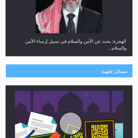
رأيٌ في لغة المسيح الموعود عليه السلام ..«3» نظرة في
شعر المسيح الموعود عليه السلام.....
مسائل فقهية
**الحصن الحصين من وساوس المعارضين ...**...