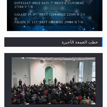
HOTBIRD 13B: 7° WEST 11200MHZ 27500 V 5/6
EUTELSAT (NILE SAT): 7° WEST-A 11392MHZ
سورة التكوير تُنبئ بزمن بعثة المسيح الموعود عليه السلام
27500 V 7/8
GALAXY 19: 97° WEST 12184MHZ 22500 H 2/3
PALAPA D: 113° EAST 3880MHZ 29900 H 7/8
خطب الجمعة الأخيرة
حقيقة المسيح الدجال