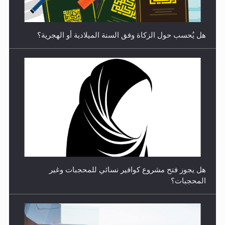
هل يجوز فتح مشروع كوافير نسائي للمحجبات وغير
المحجبات؟
متطلَّبات التّحريك الجديد...
فتوى أمير المؤمنين الميرزا مسرور أحمد أيده الله في أطفال
الأنابيب وتحديد جنس المولود..