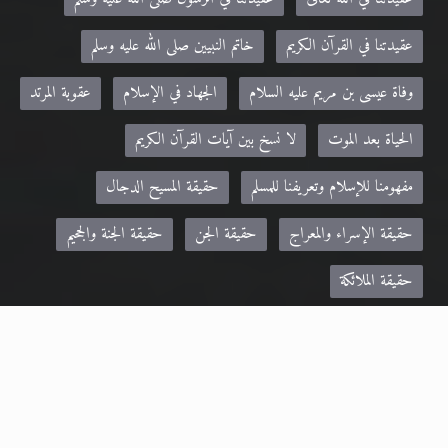
عقيدتنا في القرآن الكريم
خاتم النبيين صلى الله عليه وسلم
وفاة عيسى بن مريم عليه السلام
الجهاد في الإسلام
عقوبة المرتد
الحياة بعد الموت
لا نسخ بين آيات القرآن الكريم
مفهومنا للإسلام وتعريفنا للمسلم
حقيقة المسيح الدجال
حقيقة الإسراء والمعراج
حقيقة الجن
حقيقة الجنة والجحيم
حقيقة الملائكة
مواقع صديقة:
Khilafa.net - موقع حضرة مرزا مسرور أحمد نصره الله
alislam.org - الموقع الرسمي للجماعة الإسلامية الأحمدية باللغة الانجليزية
MTA.TV - موقع قناة MTA الرسمي