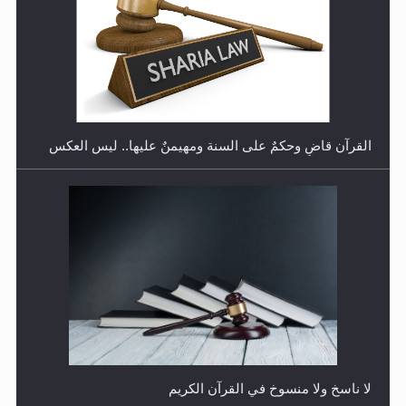
هل تعتبر الأشفار الاصطناعية (الرموش الاصطناعية) والأظافر
البلاستيكية وطلاء الأظافر حاجبا للوضوء وهل يُسمح الصلاة
بها؟
القرآن قاضٍ وحكمٌ على السنة ومهيمنٌ عليها.. ليس العكس
هل يُحسب حول الزكاة وفق السنة الميلادية أو الهجرية؟
لا ناسخ ولا منسوخ في القرآن الكريم