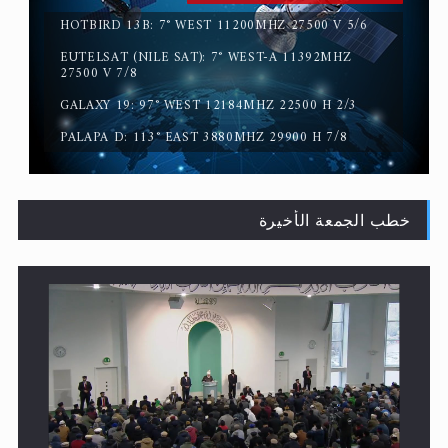
HOTBIRD 13B: 7° WEST 11200MHZ 27500 V 5/6
EUTELSAT (NILE SAT): 7° WEST-A 11392MHZ
سورة التكوير تُنبئ بزمن بعثة المسيح الموعود عليه السلام
27500 V 7/8
GALAXY 19: 97° WEST 12184MHZ 22500 H 2/3
PALAPA D: 113° EAST 3880MHZ 29900 H 7/8
خطب الجمعة الأخيرة
حقيقة المسيح الدجال