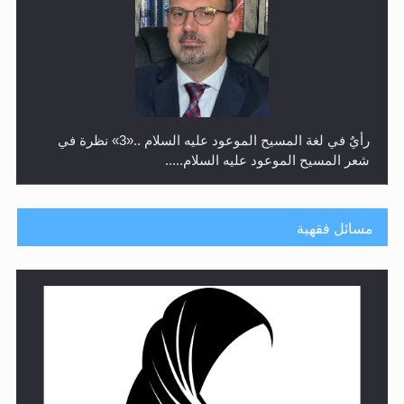
رأيٌ في لغة المسيح الموعود عليه السلام ..«3» نظرة في
شعر المسيح الموعود عليه السلام.....
مسائل فقهية
**الحصن الحصين من وساوس المعارضين ...**...