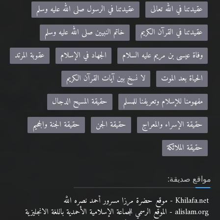
عقيدتنا في القرآن الكريم
خاتم النبيين صلى الله عليه وسلم
وفاة عيسى بن مريم عليه السلام
الجهاد في الإسلام
عقوبة المرتد
الحياة بعد الموت
لا نسخ بين آيات القرآن الكريم
مفهومنا للإسلام وتعريفنا للمسلم
حقيقة المسيح الدجال
حقيقة الإسراء والمعراج
حقيقة الجن
حقيقة الجنة والجحيم
حقيقة الملائكة
مواقع صديقة:
Khilafa.net - موقع حضرة مرزا مسرور أحمد نصره الله
alislam.org - الموقع الرسمي للجماعة الإسلامية الأحمدية باللغة الانجليزية
MTA.TV - موقع قناة MTA الرسمي
altaqwa.net- مجلة التقوى