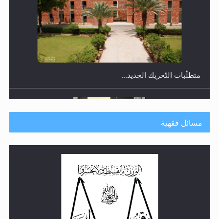
متطلَّبات التّحريك الجديد...
مسائل فقهية
رأيٌ في لغة المسيح الموعود عليه السلام.. 4...