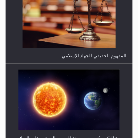
هل يجوز فتح مشروع كوافير نسائي للمحجبات وغير
المحجبات؟
المفهوم الحقيقي للجهاد الإسلامي..
فتوى أمير المؤمنين الميرزا مسرور أحمد أيده الله في أطفال
الأنابيب وتحديد جنس المولود..
سورة التكوير تُنبئ بزمن بعثة المسيح الموعود عليه السلام