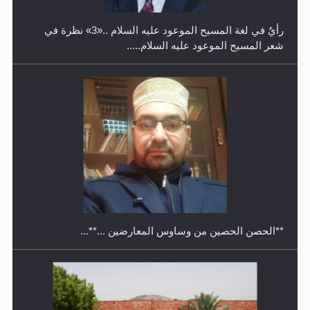
رأيٌ في لغة المسيح الموعود عليه السلام ..«3» نظرة في
شعر المسيح الموعود عليه السلام.....
معرض القرآن الكريم لمدة ثلاثين يوما في مكتبة مدينة
ريهيماكي في فنلند
**الحصن الحصين من وساوس المعارضين ...**...