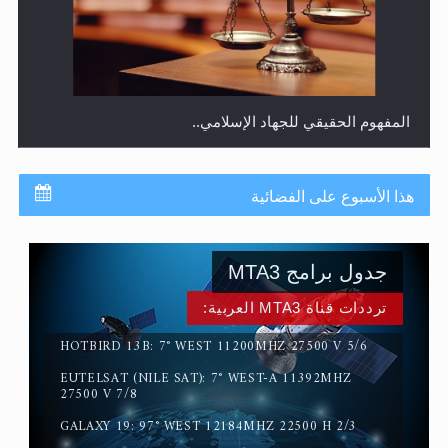
المفهوم الحقيقي للجهاد الإسلامي..
هذا الأسبوع على الفضائية
جدول برامج MTA3
ترددات قناة MTA3 العربية:
HOTBIRD 13B: 7° WEST 11200MHZ 27500 V 5/6
EUTELSAT (NILE SAT): 7° WEST-A 11392MHZ
سورة التكوير تُنبئ بزمن بعثة المسيح الموعود عليه السلام
27500 V 7/8
GALAXY 19: 97° WEST 12184MHZ 22500 H 2/3