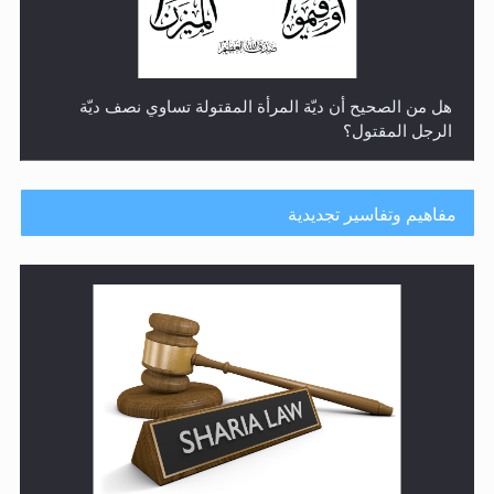
هل من الصحيح أن ديّة المرأة المقتولة تساوي نصف ديّة
الرجل المقتول؟
مفاهيم وتفاسير تجديدية
هل تعتبر الأشفار الاصطناعية (الرموش الاصطناعية) والأظافر
البلاستيكية وطلاء الأظافر حاجبا للوضوء وهل يُسمح الصلاة
بها؟