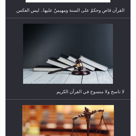
القرآن قاضٍ وحكمٌ على السنة ومهيمنٌ عليها.. ليس العكس
هل يُحسب حول الزكاة وفق السنة الميلادية أو الهجرية؟
لا ناسخ ولا منسوخ في القرآن الكريم