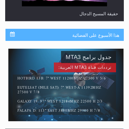
حقيقة المسيح الدجال
هذا الأسبوع على الفضائية
جدول برامج MTA3
ترددات قناة MTA3 العربية:
HOTBIRD 13B: 7° WEST 11200MHZ 27500 V 5/6
EUTELSAT (NILE SAT): 7° WEST-A 11392MHZ
القرآن قاضٍ وحكمٌ على السنة ومهيمنٌ عليها.. ليس العكس
27500 V 7/8
GALAXY 19: 97° WEST 12184MHZ 22500 H 2/3
PALAPA D: 113° EAST 3880MHZ 29900 H 7/8