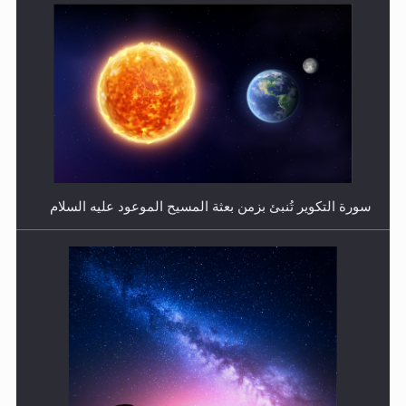
فتوى أمير المؤمنين الميرزا مسرور أحمد أيده الله في أطفال
الأنابيب وتحديد جنس المولود..
سورة التكوير تُنبئ بزمن بعثة المسيح الموعود عليه السلام