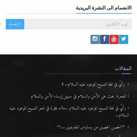
الانضمام الى النشرة البريدية
الإنضمام
المقالات
رأيٌ في لغة المسيح الموعود عليه السلام.. 4
الهجرة: بحث عن الأمن والسلام في سبيل إرساء الأمن والسلام
رأيٌ في لغة المسيح الموعود عليه السلام ..«3» نظرة في شعر المسيح الموعود عليه
السلام..
**الحصن الحصين من وساوس المعارضين ...**