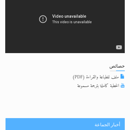
الحجّ.. دلالات، حِكم، وأهداف >> المزيد
اقرأ هذا المقال في أهمية عيد الأضحى و
خصائص
ملف للطباعة والقراءة (PDF)
الخطبة كاملة بترجمة مسموعة
أخبار الجماعة