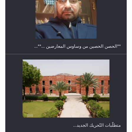
معرض القرآن الكريم لمدة ثلاثين يوما في مكتبة مدينة
ريهيماكي في فنلند
**الحصن الحصين من وساوس المعارضين ...**...
متطلَّبات التّحريك الجديد...