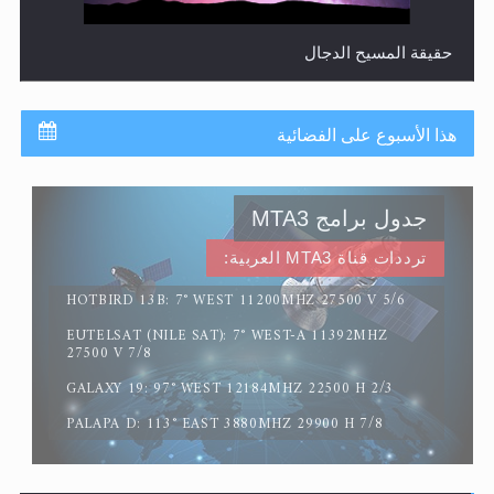
حقيقة المسيح الدجال
هذا الأسبوع على الفضائية
جدول برامج MTA3
ترددات قناة MTA3 العربية:
HOTBIRD 13B: 7° WEST 11200MHZ 27500 V 5/6
EUTELSAT (NILE SAT): 7° WEST-A 11392MHZ
القرآن قاضٍ وحكمٌ على السنة ومهيمنٌ عليها.. ليس العكس
27500 V 7/8
GALAXY 19: 97° WEST 12184MHZ 22500 H 2/3
PALAPA D: 113° EAST 3880MHZ 29900 H 7/8