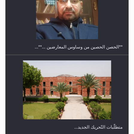
معرض القرآن الكريم لمدة ثلاثين يوما في مكتبة مدينة
ريهيماكي في فنلند
**الحصن الحصين من وساوس المعارضين ...**...
متطلَّبات التّحريك الجديد...