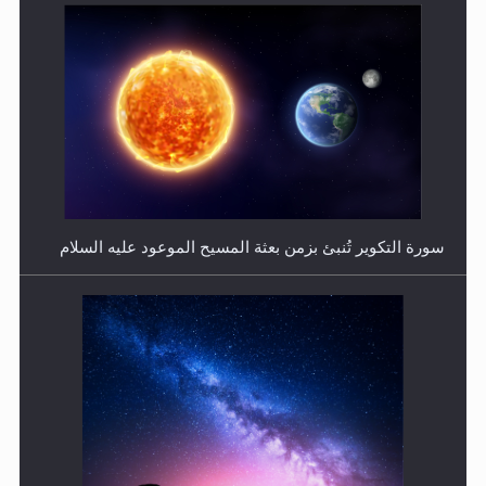
فتوى أمير المؤمنين الميرزا مسرور أحمد أيده الله في أطفال
الأنابيب وتحديد جنس المولود..
سورة التكوير تُنبئ بزمن بعثة المسيح الموعود عليه السلام