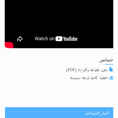
الحجّ.. دلالات، حِكم، وأهداف >> المزيد
اقرأ هذا المقال في أهمية عيد الأضحى و
خصائص
ملف للطباعة والقراءة (PDF)
الخطبة كاملة بترجمة مسموعة
أخبار الجماعة