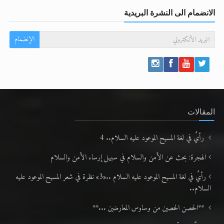
الانضمام الى النشرة البريدية
الإنضمام
المقالات
رأيٌ في لغة المسيح الموعود عليه السلام.. 4
الهجرة: بحث عن الأمن والسلام في سبيل إرساء الأمن والسلام
رأيٌ في لغة المسيح الموعود عليه السلام ..«3» نظرة في شعر المسيح الموعود عليه
السلام..
**الحصن الحصين من وساوس المعارضين ...**