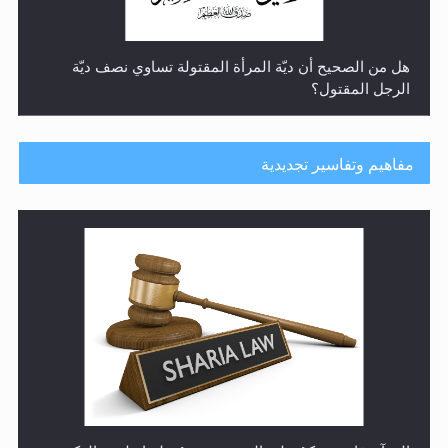
هل من الصحيح أن ديّة المرأة المقتولة تساوي نصف ديّة
الرجل المقتول؟
مفاهيم وتفاسير تجديدية
هل تعتبر الأشفار الاصطناعية (الرموش الاصطناعية) والأظافر
البلاستيكية وطلاء الأظافر حاجبا للوضوء وهل يُسمح الصلاة
بها؟