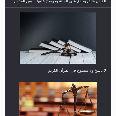
القرآن قاضٍ وحكمٌ على السنة ومهيمنٌ عليها.. ليس العكس
هل يُحسب حول الزكاة وفق السنة الميلادية أو الهجرية؟
لا ناسخ ولا منسوخ في القرآن الكريم