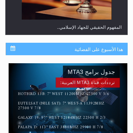
المفهوم الحقيقي للجهاد الإسلامي..
هذا الأسبوع على الفضائية
جدول برامج MTA3
ترددات قناة MTA3 العربية:
HOTBIRD 13B: 7° WEST 11200MHZ 27500 V 5/6
EUTELSAT (NILE SAT): 7° WEST-A 11392MHZ
سورة التكوير تُنبئ بزمن بعثة المسيح الموعود عليه السلام
27500 V 7/8
GALAXY 19: 97° WEST 12184MHZ 22500 H 2/3
PALAPA D: 113° EAST 3880MHZ 29900 H 7/8