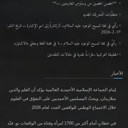
**الحصن الحصين من وساوس المعارضين ...**
متطلَّبات التّحريك الجديد
رأي في لغة المسيح الموعود عليه السلام.. 2 إشارةٌ إلى اسم الإشارة .. تاريخ النشر:
19-2-2026
رأيٌ في لغة المسيح الموعود عليه السلام ..1 في محنة اللغة ومعاني «الاشتهار»
الحقيقة العرشية ..قراءةٌ نقدية في مقالات المتقدمين
الأخبار
إمام الجماعة الإسلامية الأحمدية العالمية يؤكد أن العلم والدين
متلازمان، ويحثّ المسلمين الأحمديين على التفوّق في العلوم
خلال الاجتماع الوطني للواقفين الجدد لعام 2026
في خطابٍ أمام أكثر من 1700 امرأة وفتاة من الواقفات نو، فنّد