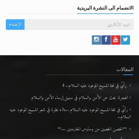
الانضمام الى النشرة البريدية
الإنضمام
المقالات
رأيٌ في لغة المسيح الموعود عليه السلام.. 4
الهجرة: بحث عن الأمن والسلام في سبيل إرساء الأمن والسلام
رأيٌ في لغة المسيح الموعود عليه السلام ..«3» نظرة في شعر المسيح الموعود عليه
السلام..
**الحصن الحصين من وساوس المعارضين ...**