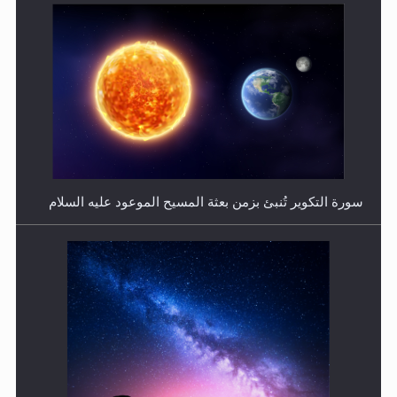
فتوى أمير المؤمنين الميرزا مسرور أحمد أيده الله في أطفال
الأنابيب وتحديد جنس المولود..
سورة التكوير تُنبئ بزمن بعثة المسيح الموعود عليه السلام