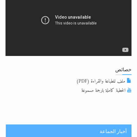
الحجّ.. دلالات، حِكم، وأهداف >> المزيد
اقرأ هذا المقال في أهمية عيد الأضحى و
خصائص
ملف للطباعة والقراءة (PDF)
الخطبة كاملة بترجمة مسموعة
أخبار الجماعة