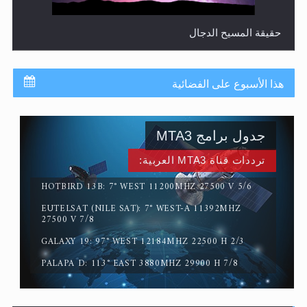
حقيقة المسيح الدجال
هذا الأسبوع على الفضائية
جدول برامج MTA3
ترددات قناة MTA3 العربية:
HOTBIRD 13B: 7° WEST 11200MHZ 27500 V 5/6
EUTELSAT (NILE SAT): 7° WEST-A 11392MHZ
القرآن قاضٍ وحكمٌ على السنة ومهيمنٌ عليها.. ليس العكس
27500 V 7/8
GALAXY 19: 97° WEST 12184MHZ 22500 H 2/3
PALAPA D: 113° EAST 3880MHZ 29900 H 7/8