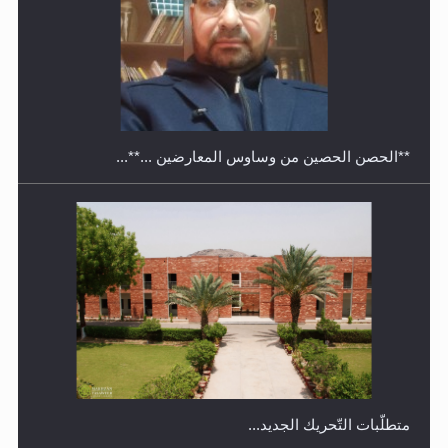
معرض القرآن الكريم لمدة ثلاثين يوما في مكتبة مدينة
ريهيماكي في فنلند
**الحصن الحصين من وساوس المعارضين ...**...
متطلَّبات التّحريك الجديد...