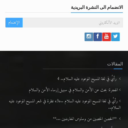
الانضمام الى النشرة البريدية
الإنضمام
المقالات
رأيٌ في لغة المسيح الموعود عليه السلام.. 4
الهجرة: بحث عن الأمن والسلام في سبيل إرساء الأمن والسلام
رأيٌ في لغة المسيح الموعود عليه السلام ..«3» نظرة في شعر المسيح الموعود عليه
السلام..
**الحصن الحصين من وساوس المعارضين ...**