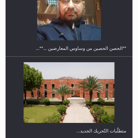
معرض القرآن الكريم لمدة ثلاثين يوما في مكتبة مدينة
ريهيماكي في فنلند
**الحصن الحصين من وساوس المعارضين ...**...
متطلَّبات التّحريك الجديد...