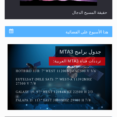
حقيقة المسيح الدجال
هذا الأسبوع على الفضائية
جدول برامج MTA3
ترددات قناة MTA3 العربية:
HOTBIRD 13B: 7° WEST 11200MHZ 27500 V 5/6
EUTELSAT (NILE SAT): 7° WEST-A 11392MHZ
القرآن قاضٍ وحكمٌ على السنة ومهيمنٌ عليها.. ليس العكس
27500 V 7/8
GALAXY 19: 97° WEST 12184MHZ 22500 H 2/3
PALAPA D: 113° EAST 3880MHZ 29900 H 7/8