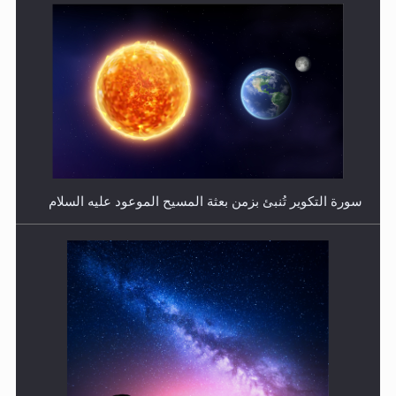
فتوى أمير المؤمنين الميرزا مسرور أحمد أيده الله في أطفال
الأنابيب وتحديد جنس المولود..
سورة التكوير تُنبئ بزمن بعثة المسيح الموعود عليه السلام