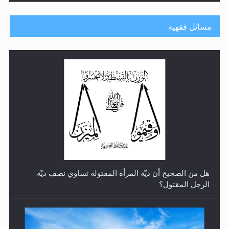
مسائل فقهية
رأيٌ في لغة المسيح الموعود عليه السلام.. 4...
هل من الصحيح أن ديّة المرأة المقتولة تساوي نصف ديّة
الرجل المقتول؟