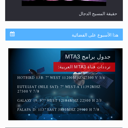
حقيقة المسيح الدجال
هذا الأسبوع على الفضائية
جدول برامج MTA3
ترددات قناة MTA3 العربية:
HOTBIRD 13B: 7° WEST 11200MHZ 27500 V 5/6
EUTELSAT (NILE SAT): 7° WEST-A 11392MHZ
القرآن قاضٍ وحكمٌ على السنة ومهيمنٌ عليها.. ليس العكس
27500 V 7/8
GALAXY 19: 97° WEST 12184MHZ 22500 H 2/3
PALAPA D: 113° EAST 3880MHZ 29900 H 7/8