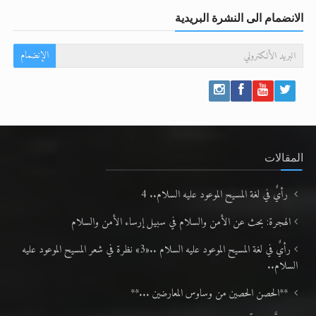
الانضمام الى النشرة البريدية
الإنضمام
المقالات
رأيٌ في لغة المسيح الموعود عليه السلام.. 4
الهجرة: بحث عن الأمن والسلام في سبيل إرساء الأمن والسلام
رأيٌ في لغة المسيح الموعود عليه السلام ..«3» نظرة في شعر المسيح الموعود عليه
السلام..
**الحصن الحصين من وساوس المعارضين ...**