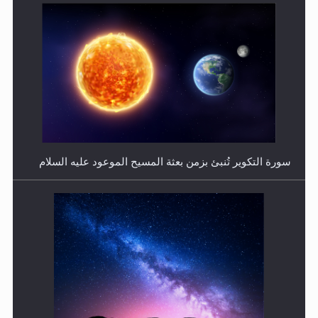
فتوى أمير المؤمنين الميرزا مسرور أحمد أيده الله في أطفال
الأنابيب وتحديد جنس المولود..
سورة التكوير تُنبئ بزمن بعثة المسيح الموعود عليه السلام