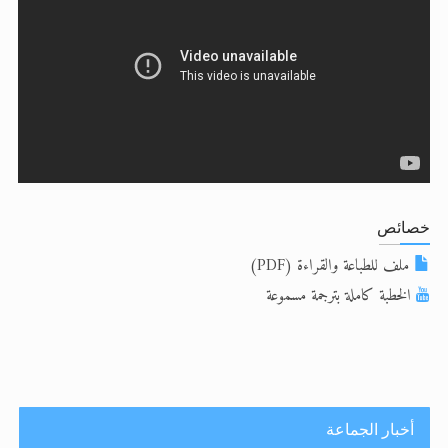
الحجّ.. دلالات، حِكم، وأهداف >> المزيد
اقرأ هذا المقال في أهمية عيد الأضحى و
خصائص
ملف للطباعة والقراءة (PDF)
الخطبة كاملة بترجمة مسموعة
أخبار الجماعة