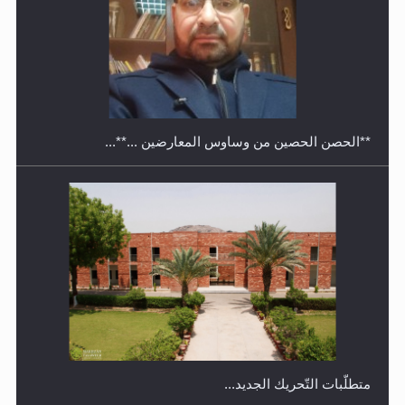
معرض القرآن الكريم لمدة ثلاثين يوما في مكتبة مدينة
ريهيماكي في فنلند
**الحصن الحصين من وساوس المعارضين ...**...
متطلَّبات التّحريك الجديد...