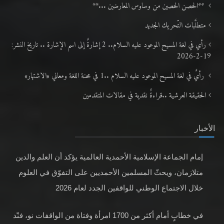
**الحصن الحصين من وساوس المعارضين ...**
متطلَّبات التّحريك الجديد
رأي في لغة المسيح الموعود عليه السلام.. 2 إشارةٌ إلى اسم الإشارة .. تاريخ النشر:
19-2-2026
رأيٌ في لغة المسيح الموعود عليه السلام ..1 في محنة اللغة ومعاني «الاشتهار»
الحقيقة العرشية ..قراءةٌ نقدية في مقالات المتقدمين
الأخبار
إمام الجماعة الإسلامية الأحمدية العالمية يؤكد أن العلم والدين
متلازمان، ويحثّ المسلمين الأحمديين على التفوّق في العلوم
خلال الاجتماع الوطني للواقفين الجدد لعام 2026
في خطابٍ أمام أكثر من 1700 امرأة وفتاة من الواقفات نو، فنّد