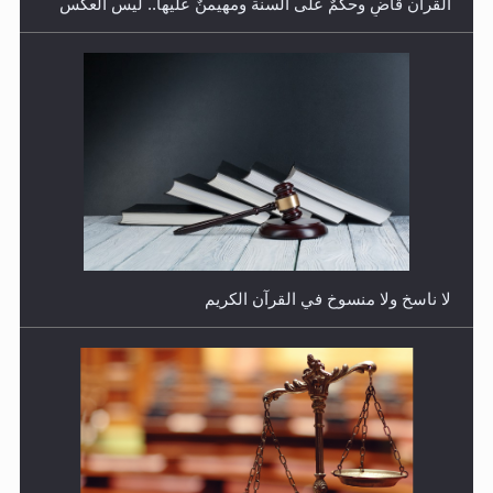
القرآن قاضٍ وحكمٌ على السنة ومهيمنٌ عليها.. ليس العكس
هل يُحسب حول الزكاة وفق السنة الميلادية أو الهجرية؟
لا ناسخ ولا منسوخ في القرآن الكريم