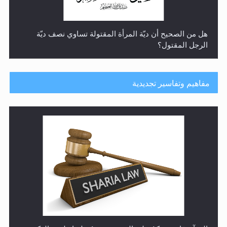
هل من الصحيح أن ديّة المرأة المقتولة تساوي نصف ديّة
الرجل المقتول؟
مفاهيم وتفاسير تجديدية
هل تعتبر الأشفار الاصطناعية (الرموش الاصطناعية) والأظافر
البلاستيكية وطلاء الأظافر حاجبا للوضوء وهل يُسمح الصلاة
بها؟