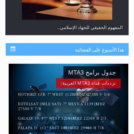
المفهوم الحقيقي للجهاد الإسلامي..
هذا الأسبوع على الفضائية
جدول برامج MTA3
ترددات قناة MTA3 العربية:
HOTBIRD 13B: 7° WEST 11200MHZ 27500 V 5/6
EUTELSAT (NILE SAT): 7° WEST-A 11392MHZ
سورة التكوير تُنبئ بزمن بعثة المسيح الموعود عليه السلام
27500 V 7/8
GALAXY 19: 97° WEST 12184MHZ 22500 H 2/3
PALAPA D: 113° EAST 3880MHZ 29900 H 7/8