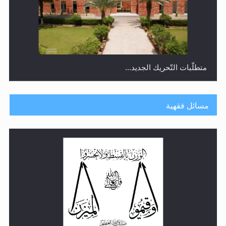
متطلَّبات التّحريك الجديد...
مسائل فقهية
رأيٌ في لغة المسيح الموعود عليه السلام.. 4...