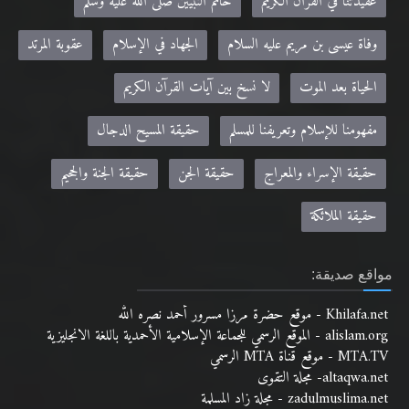
عقيدتنا في القرآن الكريم
خاتم النبيين صلى الله عليه وسلم
وفاة عيسى بن مريم عليه السلام
الجهاد في الإسلام
عقوبة المرتد
الحياة بعد الموت
لا نسخ بين آيات القرآن الكريم
مفهومنا للإسلام وتعريفنا للمسلم
حقيقة المسيح الدجال
حقيقة الإسراء والمعراج
حقيقة الجن
حقيقة الجنة والجحيم
حقيقة الملائكة
مواقع صديقة:
Khilafa.net - موقع حضرة مرزا مسرور أحمد نصره الله
alislam.org - الموقع الرسمي للجماعة الإسلامية الأحمدية باللغة الانجليزية
MTA.TV - موقع قناة MTA الرسمي
altaqwa.net- مجلة التقوى
zadulmuslima.net - مجلة زاد المسلمة