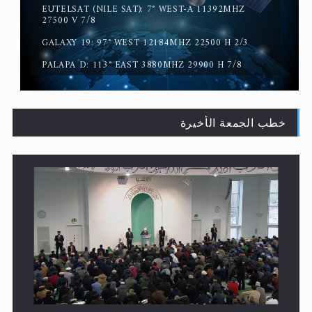
EUTELSAT (NILE SAT): 7° WEST-A 11392MHZ
القرآن قاضٍ وحكمٌ على السنة ومهيمنٌ عليها.. ليس العكس
27500 V 7/8
GALAXY 19: 97° WEST 12184MHZ 22500 H 2/3
PALAPA D: 113° EAST 3880MHZ 29900 H 7/8
خطب الجمعة الأخيرة
لا ناسخ ولا منسوخ في القرآن الكريم