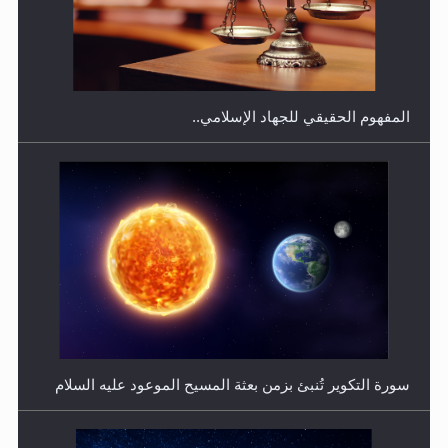
هل يجوز فتح مشروع كوافير نسائي للمحجبات وغير
المحجبات؟
المفهوم الحقيقي للجهاد الإسلامي..
فتوى أمير المؤمنين الميرزا مسرور أحمد أيده الله في أطفال
الأنابيب وتحديد جنس المولود..
سورة التكوير تُنبئ بزمن بعثة المسيح الموعود عليه السلام