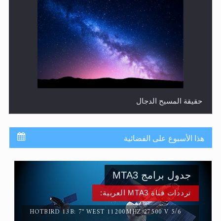
حقيقة المسيح الدجال
هذا الأسبوع على الفضائية
جدول برامج MTA3
ترددات قناة MTA3 العربية:
HOTBIRD 13B: 7° WEST 11200MHZ 27500 V 5/6