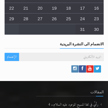
22
21
20
19
18
17
16
29
28
27
26
25
24
23
31
30
الانضمام الى النشرة البريدية
الإنضمام
المقالات
رأيٌ في لغة المسيح الموعود عليه السلام.. 4