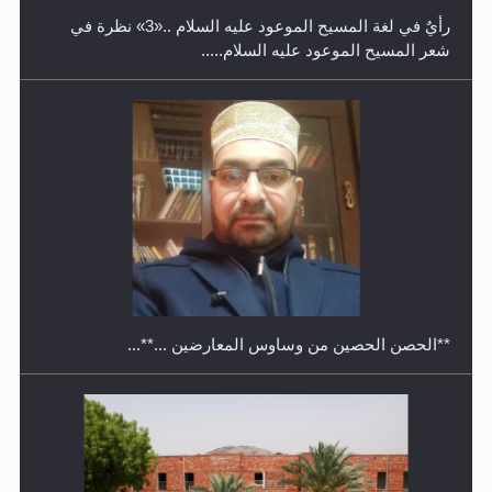
رأيٌ في لغة المسيح الموعود عليه السلام ..«3» نظرة في
شعر المسيح الموعود عليه السلام.....
معرض القرآن الكريم لمدة ثلاثين يوما في مكتبة مدينة
ريهيماكي في فنلند
**الحصن الحصين من وساوس المعارضين ...**...