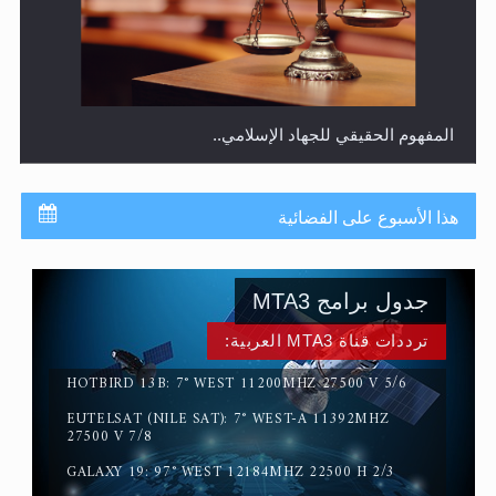
المفهوم الحقيقي للجهاد الإسلامي..
هذا الأسبوع على الفضائية
جدول برامج MTA3
ترددات قناة MTA3 العربية:
HOTBIRD 13B: 7° WEST 11200MHZ 27500 V 5/6
EUTELSAT (NILE SAT): 7° WEST-A 11392MHZ
سورة التكوير تُنبئ بزمن بعثة المسيح الموعود عليه السلام
27500 V 7/8
GALAXY 19: 97° WEST 12184MHZ 22500 H 2/3