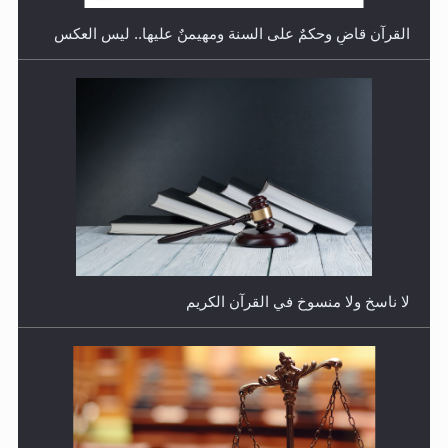
القرآن قاضٍ وحكمٌ على السنة ومهيمنٌ عليها.. ليس العكس
هل يُحسب حول الزكاة وفق السنة الميلادية أو الهجرية؟
لا ناسخ ولا منسوخ في القرآن الكريم