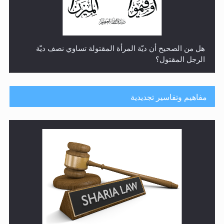
هل من الصحيح أن ديّة المرأة المقتولة تساوي نصف ديّة
الرجل المقتول؟
مفاهيم وتفاسير تجديدية
هل تعتبر الأشفار الاصطناعية (الرموش الاصطناعية) والأظافر
البلاستيكية وطلاء الأظافر حاجبا للوضوء وهل يُسمح الصلاة
بها؟