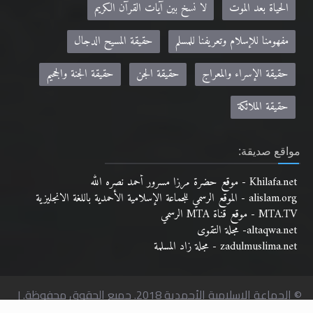
الحياة بعد الموت
لا نسخ بين آيات القرآن الكريم
مفهومنا للإسلام وتعريفنا للمسلم
حقيقة المسيح الدجال
حقيقة الإسراء والمعراج
حقيقة الجن
حقيقة الجنة والجحيم
حقيقة الملائكة
مواقع صديقة:
Khilafa.net - موقع حضرة مرزا مسرور أحمد نصره الله
alislam.org - الموقع الرسمي للجماعة الإسلامية الأحمدية باللغة الانجليزية
MTA.TV - موقع قناة MTA الرسمي
altaqwa.net- مجلة التقوى
zadulmuslima.net - مجلة زاد المسلمة
© الجماعة الإسلامية الأحمدية 2018. جميع الحقوق محفوظة. |
حقوق النشر