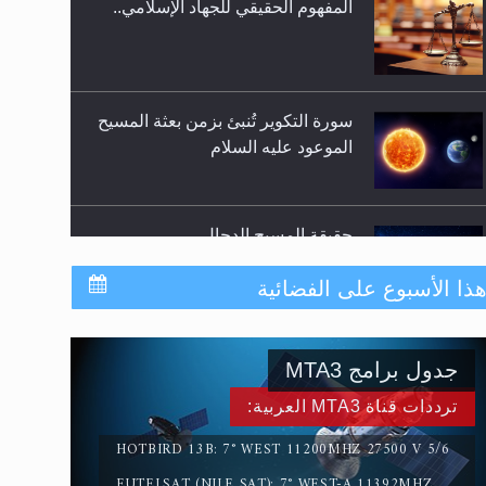
سورة التكوير تُنبئ بزمن بعثة المسيح
الموعود عليه السلام
حقيقة المسيح الدجال
القرآن قاضٍ وحكمٌ على السنة
ذا الأسبوع على الفضائية
ومهيمنٌ عليها.. ليس العكس
جدول برامج MTA3
لا ناسخ ولا منسوخ في القرآن الكريم
ترددات قناة MTA3 العربية:
HOTBIRD 13B: 7° WEST 11200MHZ 27500 V 5/6
EUTELSAT (NILE SAT): 7° WEST-A 11392MHZ