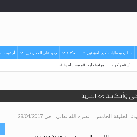
خطب وخطابات أمير المؤمنين
المكتبة
ردود على المعارضين
أرشيف الفي
أسئلة وأجوبة
مراسلة أمير المؤمنين أيده الله
حى وأحكامه >> المزيد
د
الخليفة الخامس - نصره الله تعالى - في 28/04/2017
أ