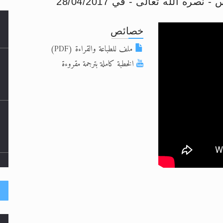
ه الله تعالى - في 28/04/2017
لى حضرة امير المؤمنين أيده الله والمكتب العربي >> الم
خصائص
 زكريا يطرس وأعداء الإسلام اضغط هنا >> المزيد
ملف للطباعة والقراءة (PDF)
إسراء والمعراج >> المزيد
الخطبة كاملة بترجمة مقروءة
تم النبيين صلى الله عليه وسلم >> المزيد
د
حى وأحكامه >> المزيد
ا