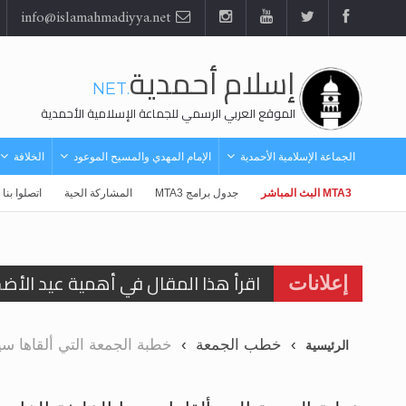
info@islamahmadiyya.net
إسلام أحمدية
.NET
الموقع العربي الرسمي للجماعة الإسلامية الأحمدية
الجماعة الإسلامية الأحمدية
الإمام المهدي والمسيح الموعود
الخلافة
MTA3 البث المباشر
جدول برامج MTA3
المشاركة الحية
اتصلوا بنا
اقرأ هذا المقال في أهمية عيد الأض
إعلانات
الحجّ.. دلالات، حِكم، وأهداف >> المزي
خطب الجمعة
خطبة الجمعة التي ألقاها سيدنا 
الرئيسية
تعميم هامّ لأفراد الجماعة >> المزيد
تعميم هامّ لأفراد الجماعة >> المزيد