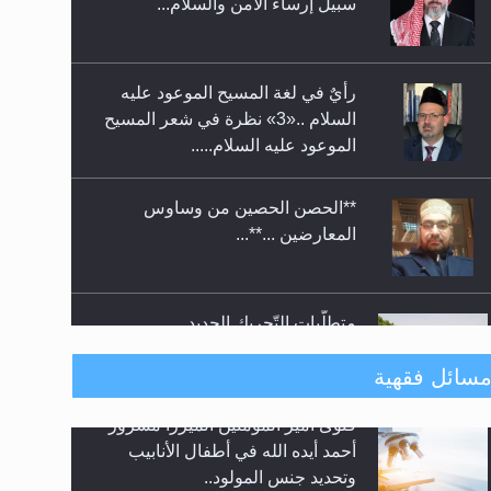
رأيٌ في لغة المسيح الموعود عليه
معرض القرآن الكريم لمدة ثلاثين
السلام ..«3» نظرة في شعر المسيح
يوما في مكتبة مدينة ريهيماكي في
الموعود عليه السلام.....
فنلند
**الحصن الحصين من وساوس
المعارضين ...**...
متطلَّبات التّحريك الجديد...
رأيٌ في لغة المسيح الموعود عليه
سائل فقهية
السلام.. 4...
هل من الصحيح أن ديّة المرأة
الهجرة: بحث عن الأمن والسلام في
المقتولة تساوي نصف ديّة الرجل