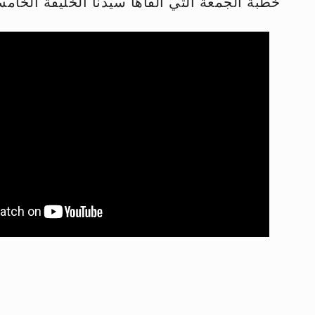
خطبة الجمعة التي ألقاها سيدنا الخليفة الخامس - نصر
إعلان هامّ بخصوص الرسائل المرسلة إ
للانتقال إلى كافة الردود على القمص
اقرأ هذا الكتاب وتعرّف على حقيقة ال
عرض مصوَّر لأقوال المستشرقين في خا
الحجّ.. دلالات، حِكم، وأهداف >> المزي
اقرأ هذا المقال في أهمية عيد الأض