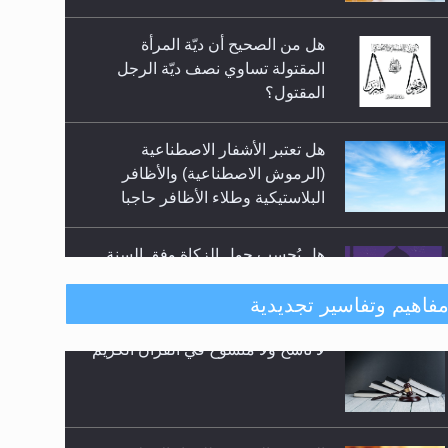
سبيل إرساء الأمن والسلام...
المقتول؟
هل تعتبر الأشفار الاصطناعية
(الرموش الاصطناعية) والأظافر
البلاستيكية وطلاء الأظافر حاجبا
للوضوء وهل يُسمح الصلاة بها؟
هل يُحسب حول الزكاة وفق السنة
الميلادية أو الهجرية؟
هل يجوز فتح مشروع كوافير نسائي
فاهيم وتفاسير تجديدية
للمحجبات وغير المحجبات؟
المفهوم الحقيقي للجهاد الإسلامي..
فتوى أمير المؤمنين الميرزا مسرور
أحمد أيده الله في أطفال الأنابيب
وتحديد جنس المولود..