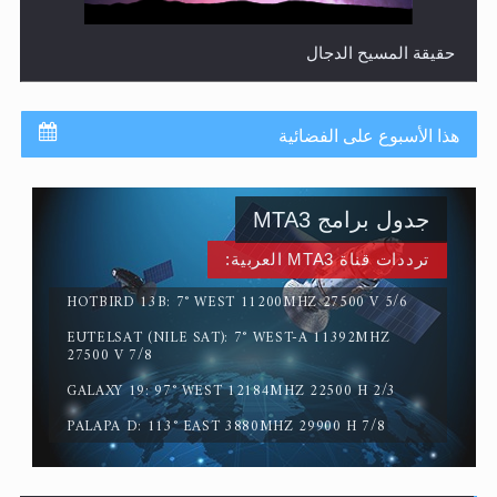
حقيقة المسيح الدجال
هذا الأسبوع على الفضائية
جدول برامج MTA3
ترددات قناة MTA3 العربية:
HOTBIRD 13B: 7° WEST 11200MHZ 27500 V 5/6
EUTELSAT (NILE SAT): 7° WEST-A 11392MHZ
القرآن قاضٍ وحكمٌ على السنة ومهيمنٌ عليها.. ليس العكس
27500 V 7/8
GALAXY 19: 97° WEST 12184MHZ 22500 H 2/3
PALAPA D: 113° EAST 3880MHZ 29900 H 7/8