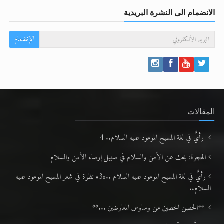
الانضمام الى النشرة البريدية
الإنضمام
المقالات
رأيٌ في لغة المسيح الموعود عليه السلام.. 4
الهجرة: بحث عن الأمن والسلام في سبيل إرساء الأمن والسلام
رأيٌ في لغة المسيح الموعود عليه السلام ..«3» نظرة في شعر المسيح الموعود عليه
السلام..
**الحصن الحصين من وساوس المعارضين ...**