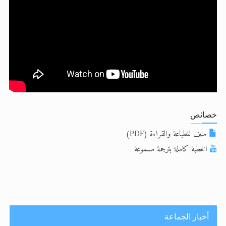
الحجّ.. دلالات، حِكم، وأهداف >> المزيد
اقرأ هذا المقال في أهمية عيد الأضحى و
خصائص
ملف للطباعة والقراءة (PDF)
الخطبة كاملة بترجمة مسموعة
أخبار الجماعة