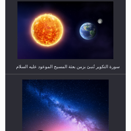
فتوى أمير المؤمنين الميرزا مسرور أحمد أيده الله في أطفال
الأنابيب وتحديد جنس المولود..
سورة التكوير تُنبئ بزمن بعثة المسيح الموعود عليه السلام