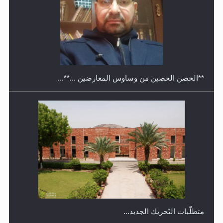
معرض القرآن الكريم لمدة ثلاثين يوما في مكتبة مدينة
ريهيماكي في فنلند
**الحصن الحصين من وساوس المعارضين ...**...
متطلَّبات التّحريك الجديد...