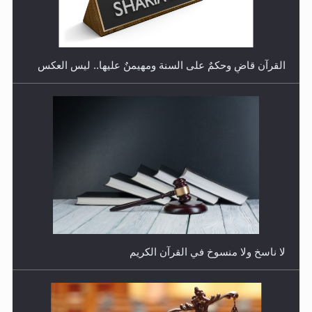
البلاستيكية وطلاء الأظافر حاجبا للوضوء وهل يُسمح الصلاة
بها؟
القرآن قاضٍ وحكمٌ على السنة ومهيمنٌ عليها.. ليس العكس
هل يُحسب حول الزكاة وفق السنة الميلادية أو الهجرية؟
لا ناسخ ولا منسوخ في القرآن الكريم