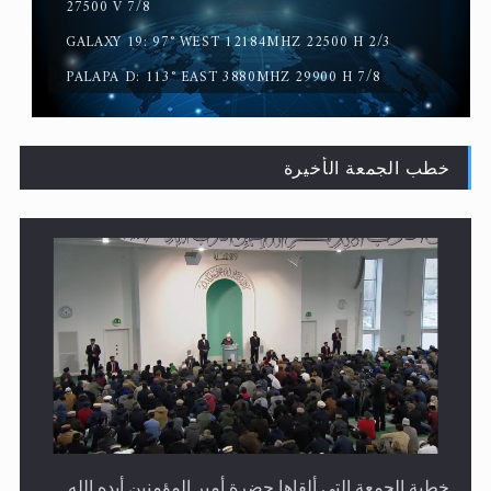
سورة التكوير تُنبئ بزمن بعثة المسيح الموعود عليه السلام
27500 V 7/8
GALAXY 19: 97° WEST 12184MHZ 22500 H 2/3
PALAPA D: 113° EAST 3880MHZ 29900 H 7/8
خطب الجمعة الأخيرة
حقيقة المسيح الدجال
خطبة الجمعة التي ألقاها حضرة أمير المؤمنين أيده الله