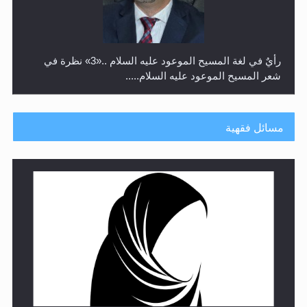
رأيٌ في لغة المسيح الموعود عليه السلام ..«3» نظرة في
شعر المسيح الموعود عليه السلام.....
مسائل فقهية
**الحصن الحصين من وساوس المعارضين ...**...