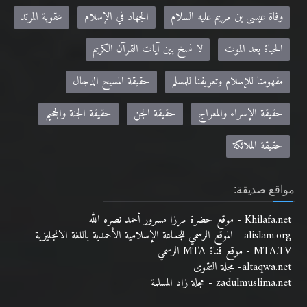
وفاة عيسى بن مريم عليه السلام
الجهاد في الإسلام
عقوبة المرتد
الحياة بعد الموت
لا نسخ بين آيات القرآن الكريم
مفهومنا للإسلام وتعريفنا للمسلم
حقيقة المسيح الدجال
حقيقة الإسراء والمعراج
حقيقة الجن
حقيقة الجنة والجحيم
حقيقة الملائكة
مواقع صديقة:
Khilafa.net - موقع حضرة مرزا مسرور أحمد نصره الله
alislam.org - الموقع الرسمي للجماعة الإسلامية الأحمدية باللغة الانجليزية
MTA.TV - موقع قناة MTA الرسمي
altaqwa.net- مجلة التقوى
zadulmuslima.net - مجلة زاد المسلمة