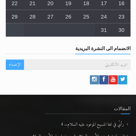
22
21
20
19
18
17
16
29
28
27
26
25
24
23
31
30
الانضمام الى النشرة البريدية
الإنضمام
المقالات
رأيٌ في لغة المسيح الموعود عليه السلام.. 4