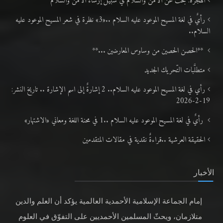
الهجرة: بحث عن الأمن والسلام في سبيل إرساء الأمن والسلام
رأيٌ في لغة المسيح الموعود عليه السلام ..«3» نظرة في شعر المسيح الموعود عليه
السلام..
**الحصن الحصين من وساوس المعارضين ...**
متطلَّبات التّحريك الجديد
رأي في لغة المسيح الموعود عليه السلام.. 2 إشارةٌ إلى اسم الإشارة .. تاريخ النشر:
19-2-2026
رأيٌ في لغة المسيح الموعود عليه السلام ..1 في محنة اللغة ومعاني «الاشتهار»
الحقيقة العرشية ..قراءةٌ نقدية في مقالات المتقدمين
الأخبار
إمام الجماعة الإسلامية الأحمدية العالمية يؤكد أن العلم والدين
متلازمان، ويحثّ المسلمين الأحمديين على التفوّق في العلوم