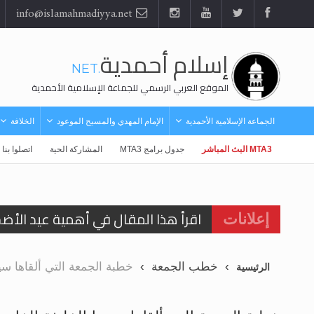
info@islamahmadiyya.net
إسلام أحمدية
.NET
الموقع العربي الرسمي للجماعة الإسلامية الأحمدية
الجماعة الإسلامية الأحمدية
الإمام المهدي والمسيح الموعود
الخلافة
MTA3 البث المباشر
جدول برامج MTA3
المشاركة الحية
اتصلوا بنا
اقرأ هذا المقال في أهمية عيد الأض
إعلانات
الحجّ.. دلالات، حِكم، وأهداف >> المزي
خطب الجمعة
خطبة الجمعة التي ألقاها سيدنا 
الرئيسية
تعميم هامّ لأفراد الجماعة >> المزيد
تعميم هامّ لأفراد الجماعة >> المزيد