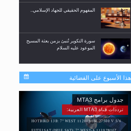
المفهوم الحقيقي للجهاد الإسلامي..
سورة التكوير تُنبئ بزمن بعثة المسيح
الموعود عليه السلام
حقيقة المسيح الدجال
ذا الأسبوع على الفضائية
القرآن قاضٍ وحكمٌ على السنة
جدول برامج MTA3
ومهيمنٌ عليها.. ليس العكس
ترددات قناة MTA3 العربية:
HOTBIRD 13B: 7° WEST 11200MHZ 27500 V 5/6
EUTELSAT (NILE SAT): 7° WEST-A 11392MHZ