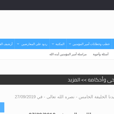
خطب وخطابات أمير المؤمنين
المكتبة
ردود على المعارضين
أرشيف الفي
أسئلة وأجوبة
مراسلة أمير المؤمنين أيده الله
حى وأحكامه >> المزيد
د
الخليفة الخامس - نصره الله تعالى - في 27/09/2019
أ