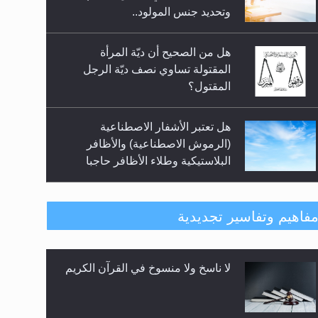
هل من الصحيح أن ديّة المرأة
المقتولة تساوي نصف ديّة الرجل
المقتول؟
هل تعتبر الأشفار الاصطناعية
(الرموش الاصطناعية) والأظافر
البلاستيكية وطلاء الأظافر حاجبا
للوضوء وهل يُسمح الصلاة بها؟
هل يُحسب حول الزكاة وفق السنة
الميلادية أو الهجرية؟
فاهيم وتفاسير تجديدية
لا ناسخ ولا منسوخ في القرآن الكريم
هل يجوز فتح مشروع كوافير نسائي
للمحجبات وغير المحجبات؟