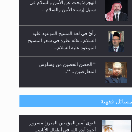
سبيل إرساء الأمن والسلام...
الأحمدية بنيجيريا لعام 2025
رأيٌ في لغة المسيح الموعود عليه
السلام ..«3» نظرة في شعر المسيح
الموعود عليه السلام.....
**الحصن الحصين من وساوس
المعارضين ...**...
متطلَّبات التّحريك الجديد...
سائل فقهية
فتوى أمير المؤمنين الميرزا مسرور
رأيٌ في لغة المسيح الموعود عليه
أحمد أيده الله في أطفال الأنابيب
السلام.. 4...
وتحديد جنس المولود..