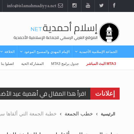
info@islamahmadiyya.net
إسلام أحمدية
.NET
الموقع العربي الرسمي للجماعة الإسلامية الأحمدية
الجماعة الإسلامية الأحمدية
الإمام المهدي والمسيح الموعود
الخلافة
MTA3 البث المباشر
جدول برامج MTA3
المشاركة الحية
اتصلوا بنا
اقرأ هذا المقال في أهمية عيد الأض
إعلانات
اقرأ هذا المقال في أهمية عيد الأض
خطب الجمعة
خطبة الجمعة التي ألقاها سيدنا 
الرئيسية
الحجّ.. دلالات، حِكم، وأهداف >> المزي
تعميم هامّ لأفراد الجماعة >> المزيد