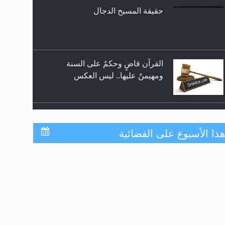
للوضوء وهل يُسمح الصلاة بها؟
القرآن قاضٍ وحكمٌ على السنة
ومهيمنٌ عليها.. ليس العكس
لا ناسخ ولا منسوخ في القرآن الكريم
المفهوم الحقيقي للجهاد الإسلامي..
ذا الأسبوع على الفضائية
جدول برامج MTA3
سورة التكوير تُنبئ بزمن بعثة المسيح
الموعود عليه السلام
ترددات قناة MTA3 العربية:
HOTBIRD 13B: 7° WEST 11200MHZ 27500 V 5/6
EUTELSAT (NILE SAT): 7° WEST-A 11392MHZ