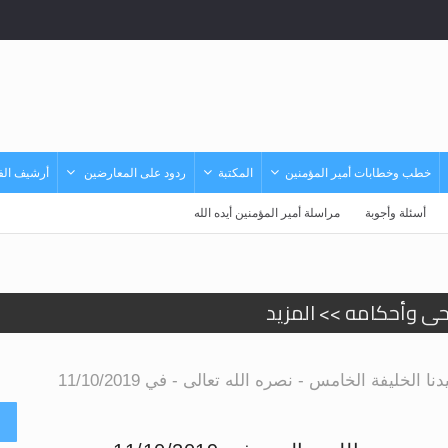
خطب وخطابات أمير المؤمنين
المكتبة
ردود على المعارضين
أرشيف الفي
أسئلة وأجوبة
مراسلة أمير المؤمنين أيده الله
حى وأحكامه >> المزيد
حى وأحكامه >> المزيد
الخليفة الخامس - نصره الله تعالى - في 11/10/2019
د
أ