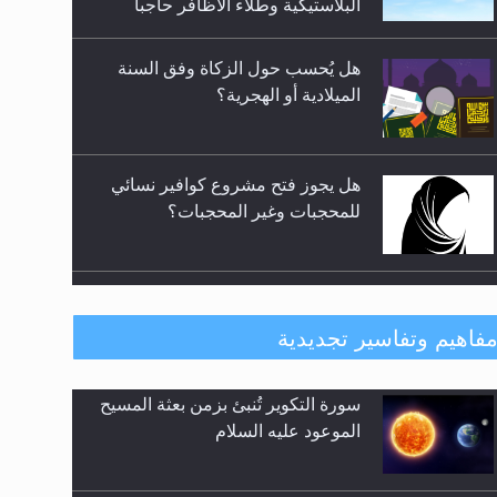
المعارضين ...**...
هل يجوز فتح مشروع كوافير نسائي
للمحجبات وغير المحجبات؟
فتوى أمير المؤمنين الميرزا مسرور
أحمد أيده الله في أطفال الأنابيب
وتحديد جنس المولود..
هل من الصحيح أن ديّة المرأة
فاهيم وتفاسير تجديدية
المقتولة تساوي نصف ديّة الرجل
المقتول؟
حقيقة المسيح الدجال
هل تعتبر الأشفار الاصطناعية
(الرموش الاصطناعية) والأظافر
البلاستيكية وطلاء الأظافر حاجبا