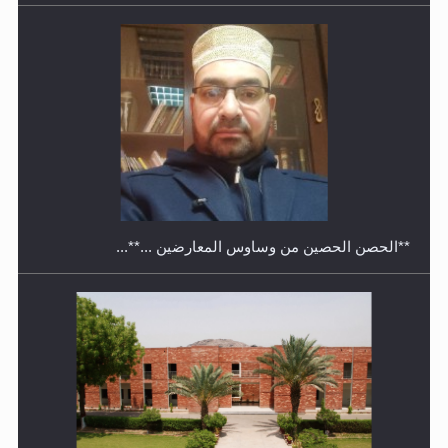
معرض القرآن الكريم لمدة ثلاثين يوما في مكتبة مدينة
ريهيماكي في فنلند
**الحصن الحصين من وساوس المعارضين ...**...