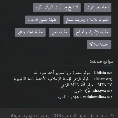
الحياة بعد الموت
لا نسخ بين آيات القرآن الكريم
مفهومنا للإسلام وتعريفنا للمسلم
حقيقة المسيح الدجال
حقيقة الإسراء والمعراج
حقيقة الجن
حقيقة الجنة والجحيم
حقيقة الملائكة
مواقع صديقة:
Khilafa.net - موقع حضرة مرزا مسرور أحمد نصره الله
alislam.org - الموقع الرسمي للجماعة الإسلامية الأحمدية باللغة الانجليزية
MTA.TV - موقع قناة MTA الرسمي
altaqwa.net- مجلة التقوى
zadulmuslima.net - مجلة زاد المسلمة
© الجماعة الإسلامية الأحمدية 2018. جميع الحقوق محفوظة. |