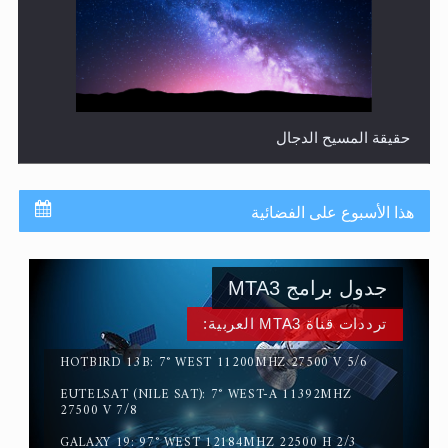
حقيقة المسيح الدجال
هذا الأسبوع على الفضائية
جدول برامج MTA3
ترددات قناة MTA3 العربية:
HOTBIRD 13B: 7° WEST 11200MHZ 27500 V 5/6
EUTELSAT (NILE SAT): 7° WEST-A 11392MHZ
القرآن قاضٍ وحكمٌ على السنة ومهيمنٌ عليها.. ليس العكس
27500 V 7/8
GALAXY 19: 97° WEST 12184MHZ 22500 H 2/3