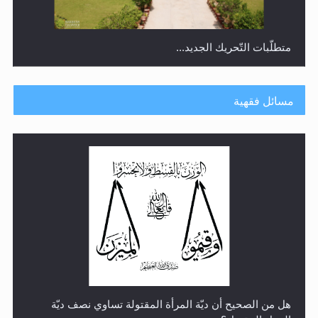
متطلَّبات التّحريك الجديد...
مسائل فقهية
رأيٌ في لغة المسيح الموعود عليه السلام.. 4...
هل من الصحيح أن ديّة المرأة المقتولة تساوي نصف ديّة