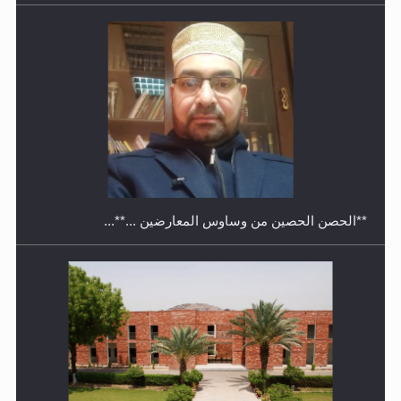
معرض القرآن الكريم لمدة ثلاثين يوما في مكتبة مدينة
ريهيماكي في فنلند
**الحصن الحصين من وساوس المعارضين ...**...