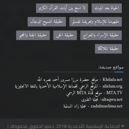
الحياة بعد الموت
لا نسخ بين آيات القرآن الكريم
مفهومنا للإسلام وتعريفنا للمسلم
حقيقة المسيح الدجال
حقيقة الإسراء والمعراج
حقيقة الجن
حقيقة الجنة والجحيم
حقيقة الملائكة
مواقع صديقة:
Khilafa.net - موقع حضرة مرزا مسرور أحمد نصره الله
alislam.org - الموقع الرسمي للجماعة الإسلامية الأحمدية باللغة الانجليزية
MTA.TV - موقع قناة MTA الرسمي
altaqwa.net- مجلة التقوى
zadulmuslima.net - مجلة زاد المسلمة
© الجماعة الإسلامية الأحمدية 2018. جميع الحقوق محفوظة. |