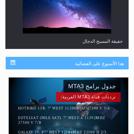
حقيقة المسيح الدجال
هذا الأسبوع على الفضائية
جدول برامج MTA3
ترددات قناة MTA3 العربية:
HOTBIRD 13B: 7° WEST 11200MHZ 27500 V 5/6
EUTELSAT (NILE SAT): 7° WEST-A 11392MHZ
القرآن قاضٍ وحكمٌ على السنة ومهيمنٌ عليها.. ليس العكس
27500 V 7/8
GALAXY 19: 97° WEST 12184MHZ 22500 H 2/3