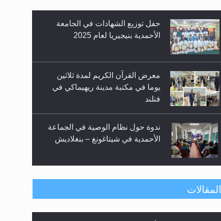
معرض القرآن الكريم لمدة ثلاثين
يوما في مكتبة مدينة ريهيماكي في
فنلند
زيد
ندوة حول نظام الوصية في الجماعة
الأحمدية في شيتاغونغ – بنغلاديش
اليوم الوطني الرياضي لمجلس أنصار
الله في هولندا
رأيٌ في لغة المسيح الموعود عليه
لمقالات
إتمام حفظ القرآن الكريم لثلاثة
السلام.. 4...
طلاب من مدرسة الحفظ في غانا