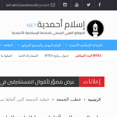
info@islamahmadiyya.net
إسلام أحمدية
.NET
الموقع العربي الرسمي للجماعة الإسلامية الأحمدية
الجماعة الإسلامية الأحمدية
الإمام المهدي والمسيح الموعود
الخلافة
MTA3 البث المباشر
جدول برامج MTA3
المشاركة الحية
اتصلوا بنا
عرض مصوَّر لأقوال المستشرقين في خا
إعلانات
الحجّ.. دلالات، حِكم، وأهداف >> المزي
اقرأ هذا المقال في أهمية عيد الأض
خطب الجمعة
خطبة الجمعة التي ألقاها سيدنا 
الرئيسية
اقرأ هذا المقال في أهمية عيد الأض