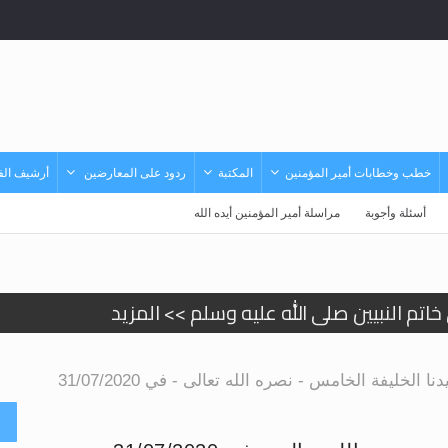
خطب وخطابات أمير المؤمنين
المكتبة
ردود على المعارضين
أرشيف الفي
أسئلة وأجوبة
مراسلة أمير المؤمنين أيده الله
تم النبيين صلى الله عليه وسلم >> المزيد
د
حى وأحكامه >> المزيد
الخليفة الخامس - نصره الله تعالى - في 31/07/2020
حى وأحكامه >> المزيد
أ