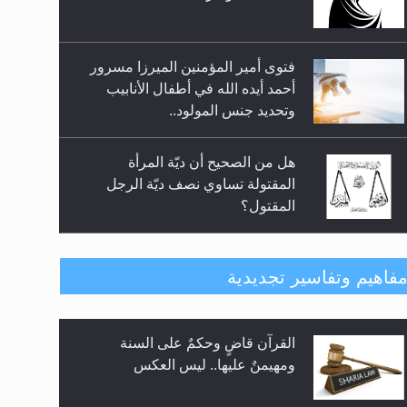
أحمد أيده الله في أطفال الأنابيب
وتحديد جنس المولود..
هل من الصحيح أن ديّة المرأة
المقتولة تساوي نصف ديّة الرجل
المقتول؟
هل تعتبر الأشفار الاصطناعية
(الرموش الاصطناعية) والأظافر
البلاستيكية وطلاء الأظافر حاجبا
للوضوء وهل يُسمح الصلاة بها؟
القرآن قاضٍ وحكمٌ على السنة
فاهيم وتفاسير تجديدية
هل يُحسب حول الزكاة وفق السنة
ومهيمنٌ عليها.. ليس العكس
الميلادية أو الهجرية؟
لا ناسخ ولا منسوخ في القرآن الكريم