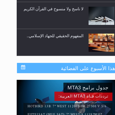
المفهوم الحقيقي للجهاد الإسلامي..
سورة التكوير تُنبئ بزمن بعثة المسيح
الموعود عليه السلام
ذا الأسبوع على الفضائية
حقيقة المسيح الدجال
جدول برامج MTA3
ترددات قناة MTA3 العربية:
HOTBIRD 13B: 7° WEST 11200MHZ 27500 V 5/6
EUTELSAT (NILE SAT): 7° WEST-A 11392MHZ