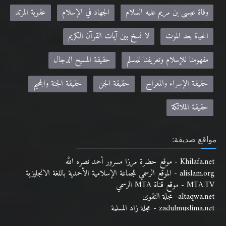
وفاة عيسى بن مريم عليه السلام
الجهاد في الإسلام
عقوبة المرتد
الحياة بعد الموت
لا نسخ بين آيات القرآن الكريم
مفهومنا للإسلام وتعريفنا للمسلم
حقيقة المسيح الدجال
حقيقة الإسراء والمعراج
حقيقة الجن
حقيقة الجنة والجحيم
حقيقة الملائكة
مواقع صديقة:
Khilafa.net - موقع حضرة مرزا مسرور أحمد نصره الله
alislam.org - الموقع الرسمي للجماعة الإسلامية الأحمدية باللغة الانجليزية
MTA.TV - موقع قناة MTA الرسمي
altaqwa.net- مجلة التقوى
zadulmuslima.net - مجلة زاد المسلمة