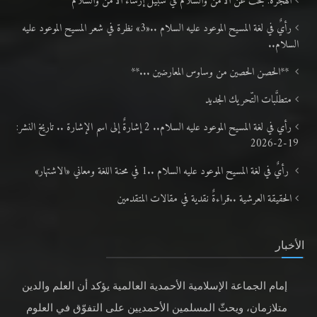
الهجرة: بحث عن الأمن والسلام في سبيل إرساء الأمن والسلام
رأيٌ في لغة المسيح الموعود عليه السلام ..«3» نظرة في شعر المسيح الموعود عليه
السلام..
**الحصن الحصين من وساوس المعارضين ...**
متطلَّبات التّحريك الجديد
رأي في لغة المسيح الموعود عليه السلام.. 2 إشارةٌ إلى اسم الإشارة .. تاريخ النشر:
19-2-2026
رأيٌ في لغة المسيح الموعود عليه السلام ..1 في محنة اللغة ومعاني «الاشتهار»
الحقيقة العرشية ..قراءةٌ نقدية في مقالات المتقدمين
الأخبار
إمام الجماعة الإسلامية الأحمدية العالمية يؤكد أن العلم والدين
متلازمان، ويحثّ المسلمين الأحمديين على التفوّق في العلوم