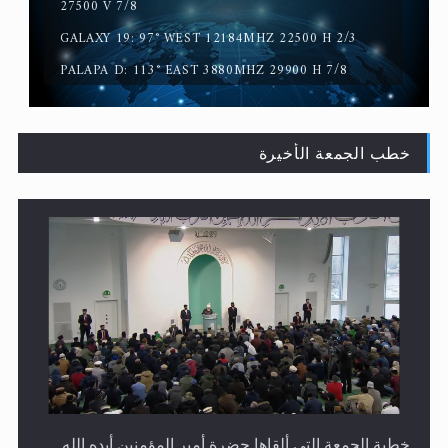
سورة التكوير تُنبئ بزمن بعثة المسيح الموعود عليه السلام
27500 V 7/8
GALAXY 19: 97° WEST 12184MHZ 22500 H 2/3
PALAPA D: 113° EAST 3880MHZ 29900 H 7/8
خطب الجمعة الأخيرة
حقيقة المسيح الدجال
خطبة الجمعة التي ألقاها حضرة أمير المؤمنين أيده الله