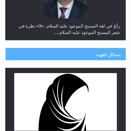
رأيٌ في لغة المسيح الموعود عليه السلام ..«3» نظرة في
شعر المسيح الموعود عليه السلام.....
مسائل فقهية
**الحصن الحصين من وساوس المعارضين ...**...