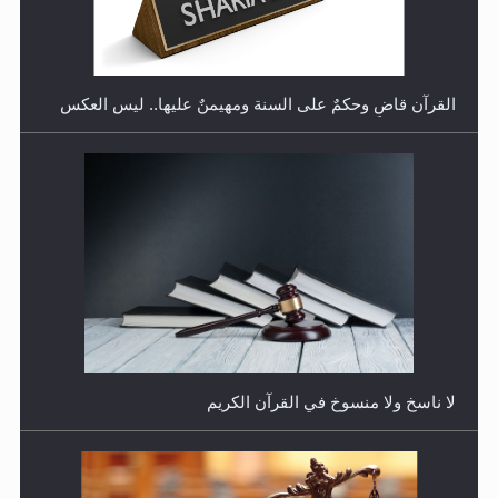
البلاستيكية وطلاء الأظافر حاجبا للوضوء وهل يُسمح الصلاة
بها؟
القرآن قاضٍ وحكمٌ على السنة ومهيمنٌ عليها.. ليس العكس
هل يُحسب حول الزكاة وفق السنة الميلادية أو الهجرية؟
لا ناسخ ولا منسوخ في القرآن الكريم