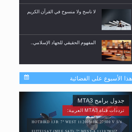
لا ناسخ ولا منسوخ في القرآن الكريم
المفهوم الحقيقي للجهاد الإسلامي..
سورة التكوير تُنبئ بزمن بعثة المسيح
ذا الأسبوع على الفضائية
الموعود عليه السلام
جدول برامج MTA3
حقيقة المسيح الدجال
ترددات قناة MTA3 العربية:
HOTBIRD 13B: 7° WEST 11200MHZ 27500 V 5/6
EUTELSAT (NILE SAT): 7° WEST-A 11392MHZ