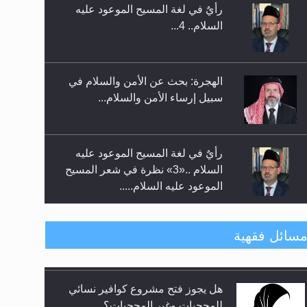
رأيٌ في لغة المسيح الموعود عليه
إتمام حفظ القرآن الكريم لثلاثة
السلام.. 4...
طلاب من مدرسة الحفظ في غانا
الهجرة: بحث عن الأمن والسلام في
سبيل إرساء الأمن والسلام...
رأيٌ في لغة المسيح الموعود عليه
السلام ..«3» نظرة في شعر المسيح
الموعود عليه السلام.....
**الحصن الحصين من وساوس
سائل فقهية
المعارضين ...**...
هل يجوز فتح مشروع كوافير نسائي
متطلَّبات التّحريك الجديد...
للمحجبات وغير المحجبات؟