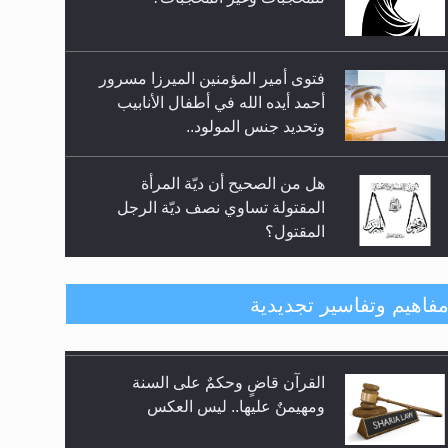
فتوى أمير المؤمنين الميرزا مسرور
أحمد أيده الله في أطفال الأنابيب
وتحديد جنس المولود..
هل من الصحيح أن ديّة المرأة
المقتولة تساوي نصف ديّة الرجل
المقتول؟
هل تعتبر الأشفار الاصطناعية
فاهيم وتفاسير تجديدية
(الرموش الاصطناعية) والأظافر
البلاستيكية وطلاء الأظافر حاجبا
للوضوء وهل يُسمح الصلاة بها؟
القرآن قاضٍ وحكمٌ على السنة
هل يُحسب حول الزكاة وفق السنة
ومهيمنٌ عليها.. ليس العكس
الميلادية أو الهجرية؟