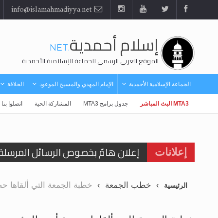
info@islamahmadiyya.net
إسلام أحمدية
.NET
الموقع العربي الرسمي للجماعة الإسلامية الأحمدية
الجماعة الإسلامية الأحمدية
الإمام المهدي والمسيح الموعود
الخلافة
MTA3 البث المباشر
جدول برامج MTA3
المشاركة الحية
اتصلوا بنا
إعلان هامّ بخصوص الرسائل المرسلة إ
إعلانات
للانتقال إلى كافة الردود على القمص
خطب الجمعة
خطبة الجمعة التي ألقاها حضرة أمي
الرئيسية
اقرأ هذا الكتاب وتعرّف على حقيقة ال
عرض مصوَّر لأقوال المستشرقين في خا