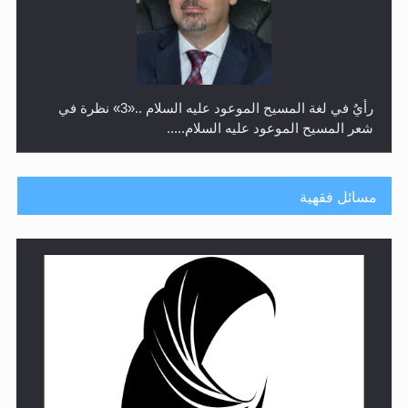
رأيٌ في لغة المسيح الموعود عليه السلام ..«3» نظرة في
شعر المسيح الموعود عليه السلام.....
مسائل فقهية
**الحصن الحصين من وساوس المعارضين ...**...