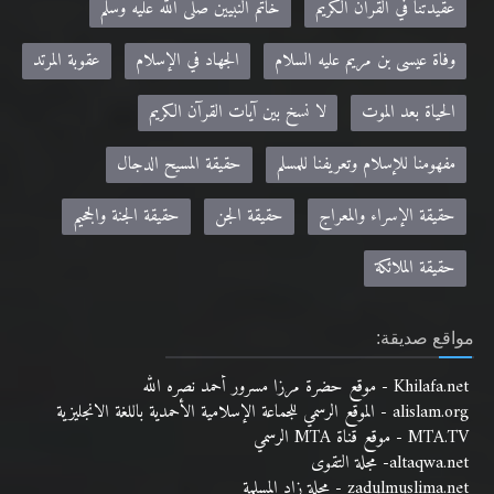
عقيدتنا في القرآن الكريم
خاتم النبيين صلى الله عليه وسلم
وفاة عيسى بن مريم عليه السلام
الجهاد في الإسلام
عقوبة المرتد
الحياة بعد الموت
لا نسخ بين آيات القرآن الكريم
مفهومنا للإسلام وتعريفنا للمسلم
حقيقة المسيح الدجال
حقيقة الإسراء والمعراج
حقيقة الجن
حقيقة الجنة والجحيم
حقيقة الملائكة
مواقع صديقة:
Khilafa.net - موقع حضرة مرزا مسرور أحمد نصره الله
alislam.org - الموقع الرسمي للجماعة الإسلامية الأحمدية باللغة الانجليزية
MTA.TV - موقع قناة MTA الرسمي
altaqwa.net- مجلة التقوى
zadulmuslima.net - مجلة زاد المسلمة