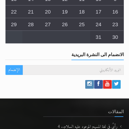
22
21
20
19
18
17
16
29
28
27
26
25
24
23
31
30
الانضمام الى النشرة البريدية
الإنضمام
المقالات
رأيٌ في لغة المسيح الموعود عليه السلام.. 4