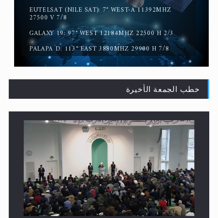
EUTELSAT (NILE SAT): 7° WEST-A 11392MHZ
سورة التكوير تُنبئ بزمن بعثة المسيح الموعود عليه السلام
27500 V 7/8
GALAXY 19: 97° WEST 12184MHZ 22500 H 2/3
PALAPA D: 113° EAST 3880MHZ 29900 H 7/8
خطب الجمعة الأخيرة
حقيقة المسيح الدجال