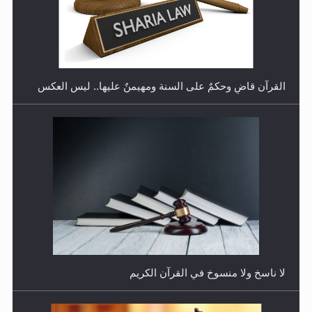
هل تعتبر الأشفار الاصطناعية (الرموش الاصطناعية) والأظافر
البلاستيكية وطلاء الأظافر حاجبا للوضوء وهل يُسمح الصلاة
بها؟
القرآن قاضٍ وحكمٌ على السنة ومهيمنٌ عليها.. ليس العكس
هل يُحسب حول الزكاة وفق السنة الميلادية أو الهجرية؟
لا ناسخ ولا منسوخ في القرآن الكريم