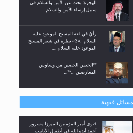
رأيٌ في لغة المسيح الموعود عليه
معرض القرآن الكريم لمدة ثلاثين
السلام ..«3» نظرة في شعر المسيح
يوما في مكتبة مدينة ريهيماكي في
الموعود عليه السلام.....
فنلند
**الحصن الحصين من وساوس
المعارضين ...**...
متطلَّبات التّحريك الجديد...
رأيٌ في لغة المسيح الموعود عليه
سائل فقهية
السلام.. 4...
هل من الصحيح أن ديّة المرأة
الهجرة: بحث عن الأمن والسلام في
المقتولة تساوي نصف ديّة الرجل