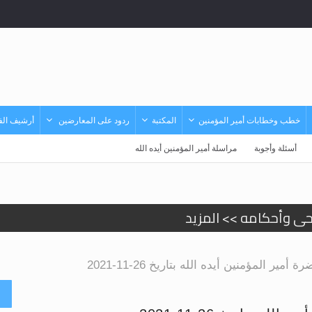
خطب وخطابات أمير المؤمنين
المكتبة
ردود على المعارضين
أرشيف الفي
أسئلة وأجوبة
مراسلة أمير المؤمنين أيده الله
حى وأحكامه >> المزيد
د
ر المؤمنين أيده الله بتاريخ 26-11-2021
أ