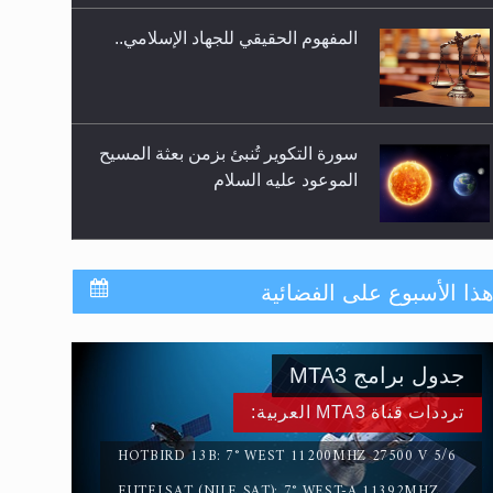
سورة التكوير تُنبئ بزمن بعثة المسيح
الموعود عليه السلام
حقيقة المسيح الدجال
القرآن قاضٍ وحكمٌ على السنة
ذا الأسبوع على الفضائية
ومهيمنٌ عليها.. ليس العكس
جدول برامج MTA3
لا ناسخ ولا منسوخ في القرآن الكريم
ترددات قناة MTA3 العربية:
HOTBIRD 13B: 7° WEST 11200MHZ 27500 V 5/6
EUTELSAT (NILE SAT): 7° WEST-A 11392MHZ