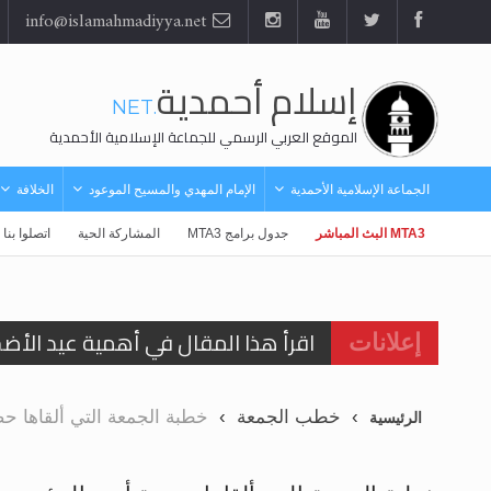
info@islamahmadiyya.net
إسلام أحمدية
.NET
الموقع العربي الرسمي للجماعة الإسلامية الأحمدية
الجماعة الإسلامية الأحمدية
الإمام المهدي والمسيح الموعود
الخلافة
MTA3 البث المباشر
جدول برامج MTA3
المشاركة الحية
اتصلوا بنا
اقرأ هذا المقال في أهمية عيد الأض
إعلانات
الحجّ.. دلالات، حِكم، وأهداف >> المزي
خطب الجمعة
خطبة الجمعة التي ألقاها حضرة أمي
الرئيسية
تعميم هامّ لأفراد الجماعة >> المزيد
تعميم هامّ لأفراد الجماعة >> المزيد