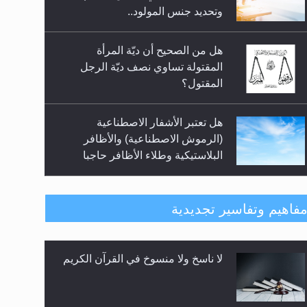
سبيل إرساء الأمن والسلام...
المقتول؟
هل تعتبر الأشفار الاصطناعية
(الرموش الاصطناعية) والأظافر
البلاستيكية وطلاء الأظافر حاجبا
للوضوء وهل يُسمح الصلاة بها؟
هل يُحسب حول الزكاة وفق السنة
الميلادية أو الهجرية؟
هل يجوز فتح مشروع كوافير نسائي
فاهيم وتفاسير تجديدية
للمحجبات وغير المحجبات؟
المفهوم الحقيقي للجهاد الإسلامي..
فتوى أمير المؤمنين الميرزا مسرور
أحمد أيده الله في أطفال الأنابيب
وتحديد جنس المولود..